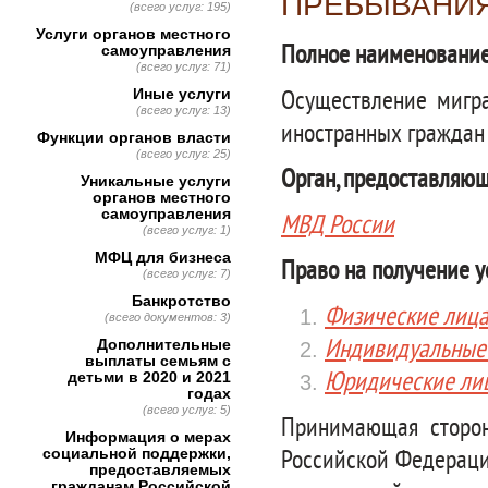
ПРЕБЫВАНИ
(всего услуг: 195)
Услуги органов местного
Полное наименование
самоуправления
(всего услуг: 71)
Иные услуги
Осуществление мигра
(всего услуг: 13)
иностранных граждан 
Функции органов власти
(всего услуг: 25)
Орган, предоставляющ
Уникальные услуги
органов местного
самоуправления
МВД России
(всего услуг: 1)
МФЦ для бизнеса
Право на получение у
(всего услуг: 7)
Банкротство
Физические лиц
(всего документов: 3)
Индивидуальные
Дополнительные
выплаты семьям с
Юридические ли
детьми в 2020 и 2021
годах
(всего услуг: 5)
Принимающая сторо
Информация о мерах
социальной поддержки,
Российской Федераци
предоставляемых
гражданам Российской