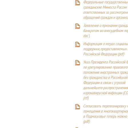
Федеральные государственны
гражданские Минюста России
ответственных за рассмотрен
обращений граждан и организ
Заявление о признании гражд
банкротом во внесудебном п
doc
)
Информация о мерах социаль
поддержки, предоставляемых
Российской Федерации (
pdf
)
Указ Президента Российской 
по урегулированию правового
положения иностранных гражд
без гражданства в Российской
Федерации в связи с угрозой
дальнейшего распространения
коронавирусной инфекции (CO
(
rtf
)
Согласовать перепланировку 
помещения в многоквартирн
в Подмосковье теперь можно
(
pdf
)