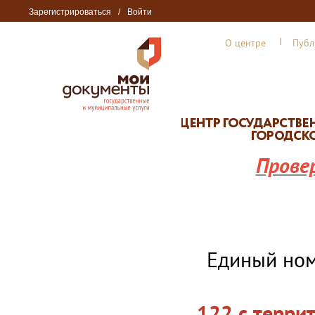
Зарегистрироваться
/
Войти
О центре
Публ
Прове
Единый но
122 с терри