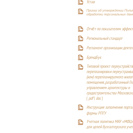
Устав
Приказ об утверждении Поли
обработки персональных дан
Отчёт по показателям эффект
Р
егиональный стандарт
Регламент организации деяте
БрендБук
Типовой проект переустройства
перепланировки переустраива
(или) перепланируемого жилог
помещения, разработанный Г
управлением архитектуры и
градостроительства Московск
(
pdf
|
doc
)
Инструкция заполнения порта
формы РПГУ
Учетная политика МАУ «МФЦ»
для целей бухгалтерского уче