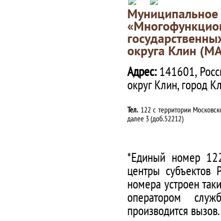
Муниципаль
«Многофункц
государственны
округа Клин (М
Адрес:
141601, Росс
округ Клин, город К
Тел.
122 с территории Московско
далее 3 (доб.52212)
*Единый номер 122
центры субъектов 
номера устроен таки
оператором служ
производится вызов.