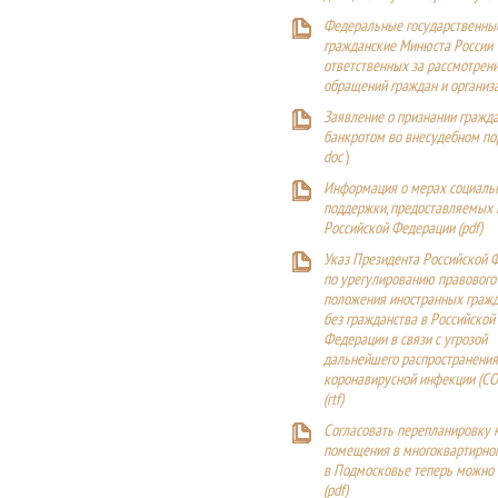
Федеральные государственны
гражданские Минюста России
ответственных за рассмотрен
обращений граждан и организ
Заявление о признании гражд
банкротом во внесудебном п
doc
)
Информация о мерах социаль
поддержки, предоставляемых
Российской Федерации (
pdf
)
Указ Президента Российской 
по урегулированию правового
положения иностранных гражд
без гражданства в Российской
Федерации в связи с угрозой
дальнейшего распространения
коронавирусной инфекции (CO
(
rtf
)
Согласовать перепланировку 
помещения в многоквартирн
в Подмосковье теперь можно
(
pdf
)