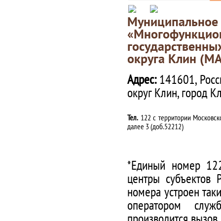
Муниципаль
«Многофункц
государственны
округа Клин (М
Адрес:
141601, Росс
округ Клин, город К
Тел.
122 с территории Московско
далее 3 (доб.52212)
*Единый номер 122
центры субъектов 
номера устроен таки
оператором служ
производится вызов.