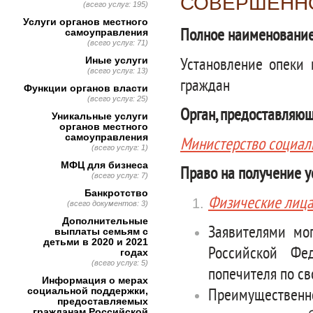
СОВЕРШЕНН
(всего услуг: 195)
Услуги органов местного
Полное наименование
самоуправления
(всего услуг: 71)
Иные услуги
Установление опеки 
(всего услуг: 13)
граждан
Функции органов власти
(всего услуг: 25)
Орган, предоставляющ
Уникальные услуги
органов местного
самоуправления
Министерство социал
(всего услуг: 1)
МФЦ для бизнеса
Право на получение у
(всего услуг: 7)
Банкротство
Физические лиц
(всего документов: 3)
Дополнительные
Заявителями мо
выплаты семьям с
детьми в 2020 и 2021
Российской Фе
годах
(всего услуг: 5)
попечителя по с
Информация о мерах
социальной поддержки,
Преимущественн
предоставляемых
гражданам Российской