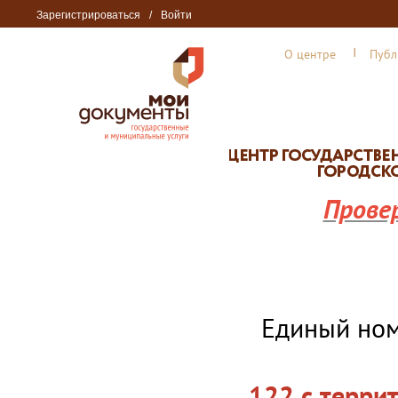
Зарегистрироваться
/
Войти
О центре
Публ
Прове
Единый но
122 с терри