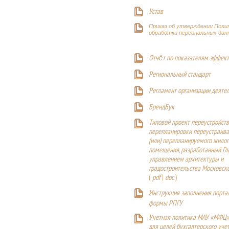
Устав
Приказ об утверждении Поли
обработки персональных дан
Отчёт по показателям эффект
Р
егиональный стандарт
Регламент организации деяте
БрендБук
Типовой проект переустройства
перепланировки переустраива
(или) перепланируемого жилог
помещения, разработанный Г
управлением архитектуры и
градостроительства Московск
(
pdf
|
doc
)
Инструкция заполнения порта
формы РПГУ
Учетная политика МАУ «МФЦ»
для целей бухгалтерского уче