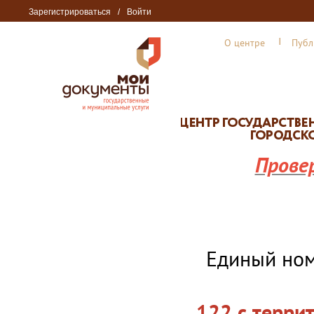
Зарегистрироваться
/
Войти
О центре
Публ
Прове
Единый но
122 с терри