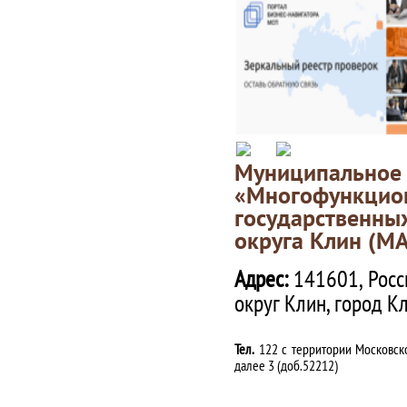
Муниципаль
«Многофункц
государственны
округа Клин (М
Адрес:
141601, Росс
округ Клин, город К
Тел.
122 с территории Московско
далее 3 (доб.52212)