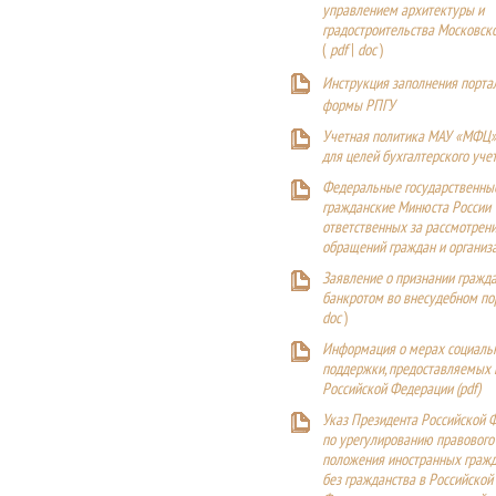
управлением архитектуры и
градостроительства Московск
(
pdf
|
doc
)
Инструкция заполнения порта
формы РПГУ
Учетная политика МАУ «МФЦ»
для целей бухгалтерского уче
Федеральные государственны
гражданские Минюста России
ответственных за рассмотрен
обращений граждан и организ
Заявление о признании гражд
банкротом во внесудебном п
doc
)
Информация о мерах социаль
поддержки, предоставляемых
Российской Федерации (
pdf
)
Указ Президента Российской 
по урегулированию правового
положения иностранных гражд
без гражданства в Российской