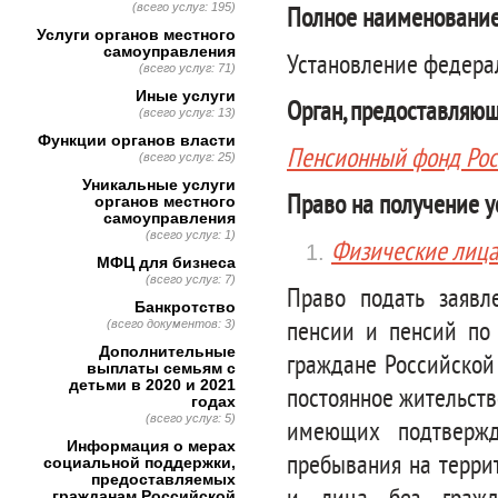
(всего услуг: 195)
Полное наименование
Услуги органов местного
самоуправления
Установление федера
(всего услуг: 71)
Иные услуги
Орган, предоставляющ
(всего услуг: 13)
Функции органов власти
Пенсионный фонд Ро
(всего услуг: 25)
Уникальные услуги
Право на получение у
органов местного
самоуправления
(всего услуг: 1)
Физические лиц
МФЦ для бизнеса
(всего услуг: 7)
Право подать заявл
Банкротство
(всего документов: 3)
пенсии и пенсий по
Дополнительные
граждане Российской
выплаты семьям с
детьми в 2020 и 2021
постоянное жительст
годах
(всего услуг: 5)
имеющих подтвержд
Информация о мерах
пребывания на терри
социальной поддержки,
предоставляемых
гражданам Российской