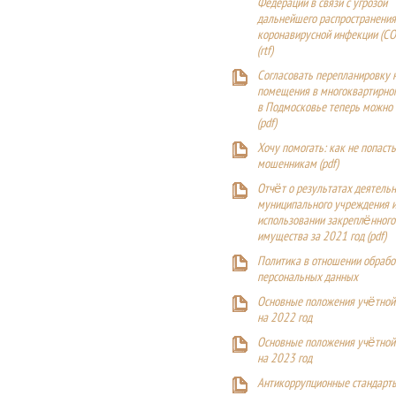
Федерации в связи с угрозой
дальнейшего распространения
коронавирусной инфекции (CO
(
rtf
)
Согласовать перепланировку 
помещения в многоквартирн
в Подмосковье теперь можно
(
pdf
)
Хочу помогать: как не попаст
мошенникам (pdf)
Отчёт о результатах деятельн
муниципального учреждения и
использовании закреплённого
имущества за 2021 год (pdf)
Политика в отношении обрабо
персональных данных
Основные положения учётной
на 2022 год
Основные положения учётной
на 2023 год
Антикоррупционные стандарт