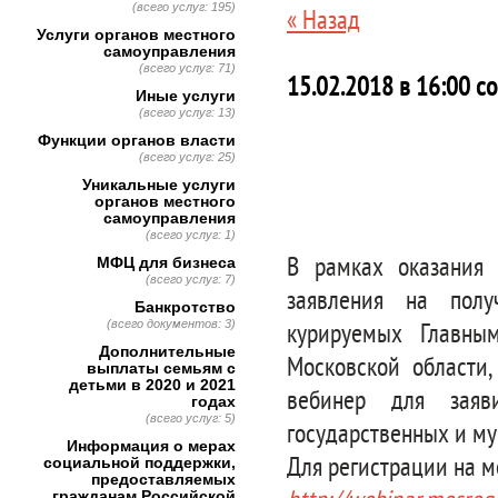
(всего услуг: 195)
« Назад
Услуги органов местного
самоуправления
(всего услуг: 71)
15.02.2018 в 16:00 с
Иные услуги
(всего услуг: 13)
Функции органов власти
(всего услуг: 25)
Уникальные услуги
органов местного
самоуправления
(всего услуг: 1)
В рамках оказания 
МФЦ для бизнеса
(всего услуг: 7)
заявления на полу
Банкротство
(всего документов: 3)
курируемых Главным
Дополнительные
Московской области,
выплаты семьям с
детьми в 2020 и 2021
вебинер для заяв
годах
(всего услуг: 5)
государственных и му
Информация о мерах
Для регистрации на м
социальной поддержки,
предоставляемых
гражданам Российской