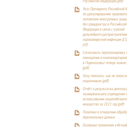
Российской Федерации (
pdf
)
Указ Президента Российской 
по урегулированию правового
положения иностранных гражд
без гражданства в Российской
Федерации в связи с угрозой
дальнейшего распространения
коронавирусной инфекции (CO
(
rtf
)
Согласовать перепланировку 
помещения в многоквартирн
в Подмосковье теперь можно
(
pdf
)
Хочу помогать: как не попаст
мошенникам (pdf)
Отчёт о результатах деятельн
муниципального учреждения и
использовании закреплённого
имущества за 2021 год (pdf)
Политика в отношении обрабо
персональных данных
Основные положения учётной