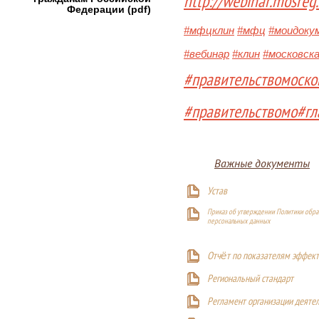
http://webinar.mosreg
Федерации (pdf)
#мфцклин
#мфц
#моидоку
#вебинар
#клин
#московск
#правительствомоско
#правительствомо
#гл
Важные документы
Устав
Приказ об утверждении Политики обра
персональных данных
Отчёт по показателям эффект
Р
егиональный стандарт
Регламент организации деяте