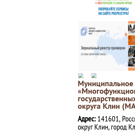
Муниципаль
«Многофункц
государственны
округа Клин (М
Адрес:
141601, Росс
округ Клин, город К