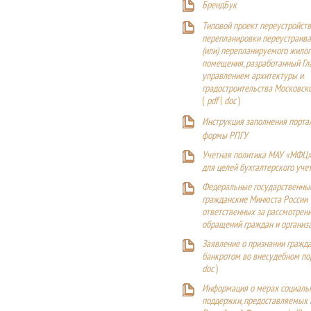
БрендБук
Типовой проект переустройства
перепланировки переустраива
(или) перепланируемого жилог
помещения, разработанный Г
управлением архитектуры и
градостроительства Московск
(
pdf
|
doc
)
Инструкция заполнения порта
формы РПГУ
Учетная политика МАУ «МФЦ»
для целей бухгалтерского уче
Федеральные государственны
гражданские Минюста России
ответственных за рассмотрен
обращений граждан и организ
Заявление о признании гражд
банкротом во внесудебном п
doc
)
Информация о мерах социаль
поддержки, предоставляемых