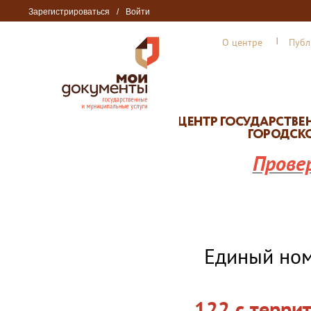
Зарегистрироваться
/
Войти
О центре
Публ
Прове
Единый но
122 с терри