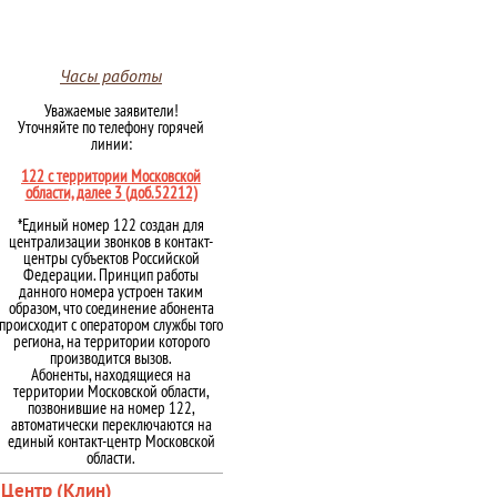
Часы работы
Уважаемые заявители!
Уточняйте по телефону горячей
линии:
122 с территории Московской
области, далее 3 (доб.52212)
*Единый номер 122 создан для
централизации звонков в контакт-
центры субъектов Российской
Федерации. Принцип работы
данного номера устроен таким
образом, что соединение абонента
происходит с оператором службы того
региона, на территории которого
производится вызов.
Абоненты, находящиеся на
территории Московской области,
позвонившие на номер 122,
автоматически переключаются на
единый контакт-центр Московской
области.
Центр (Клин)