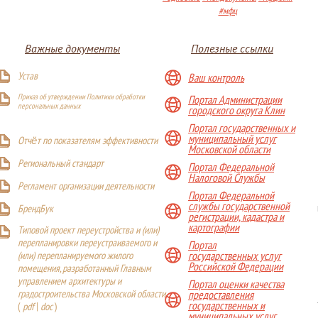
#мфц
Важные документы
Полезные ссылки
Устав
Ваш контроль
Приказ об утверждении Политики обработки
Портал Администрации
персональных данных
городского округа Клин
Портал государственных и
муниципальный услуг
Отчёт по показателям эффективности
Московской области
Р
егиональный стандарт
Портал Федеральной
Налоговой Службы
Регламент организации деятельности
Портал Федеральной
службы государственной
БрендБук
регистрации, кадастра и
картографии
Типовой проект переустройства и (или)
перепланировки переустраиваемого и
Портал
(или) перепланируемого жилого
государственных услуг
Российской Федерации
помещения, разработанный Главным
управлением архитектуры и
Портал оценки качества
градостроительства Московской области
предоставления
государственных и
(
pdf
|
doc
)
муниципальных услуг