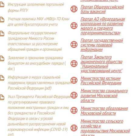
Инструкция заполнения портальной
Портал Общероссийской
формы РПГУ
базы вакансий
Учетная политика МАУ «МФЦ» ГО Клин
Портал АО «Федеральная
корпорация по развитию
для целей бухгалтерского учета
малого и среднего
предпринимательства»
Федеральные государственные
гражданские Минюста России
Портал государственной
ответственных за рассмотрение
системы правовой
обращений граждан и организаций
информации
Портал Закрытого
Заявление о признании гражданина
акционерного общества
банкротом во внесудебном порядке
(
"Национальный
doc
)
удостоверяющий центр"
Информация о мерах социальной
Министерство юстиции
поддержки, предоставляемых гражданам
Российской Федерации
Российской Федерации (
pdf
)
Министерство социального
развития Московской
Указ Президента Российской Федерации
области
по урегулированию правового
положения иностранных граждан и лиц
Министерство образования
Московской области
без гражданства в Российской
Федерации в связи с угрозой
Министерство сельского
дальнейшего распространения новой
хозяйства и
коронавирусной инфекции (COVID-19)
продовольствия Московской
(
rtf
)
области