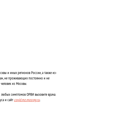
квы и иных регионов России, а также из-
дан, не проживающих постоянно и не
 человек из Москвы.
 любых симптомов ОРВИ вызовите врача.
уса и сайт
covid.mz.mosreg.ru
.