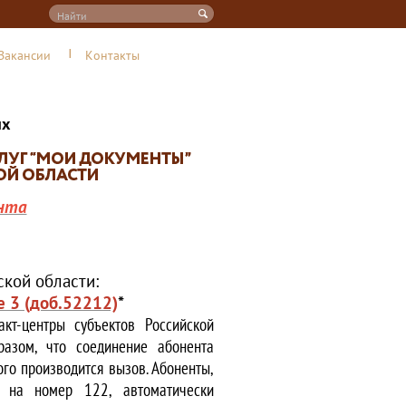
Вакансии
Контакты
их
нта
кой области:
е 3 (доб.52212)
*
кт-центры субъектов Российской
азом, что соединение абонента
ого производится вызов. Абоненты,
е на номер 122, автоматически