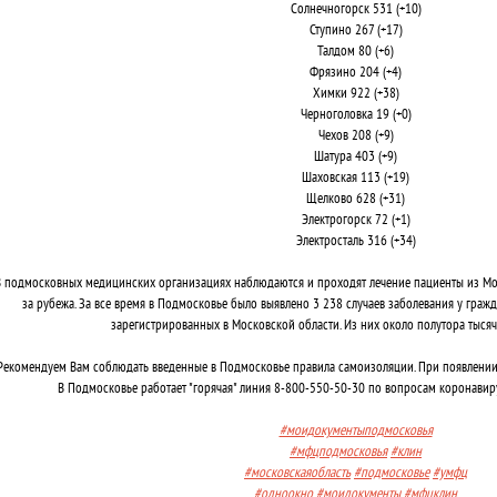
Солнечногорск 531 (+10)
Ступино 267 (+17)
Талдом 80 (+6)
Фрязино 204 (+4)
Химки 922 (+38)
Черноголовка 19 (+0)
Чехов 208 (+9)
Шатура 403 (+9)
Шаховская 113 (+19)
Щелково 628 (+31)
Электрогорск 72 (+1)
Электросталь 316 (+34)
 подмосковных медицинских организациях наблюдаются и проходят лечение пациенты из Мос
за рубежа. За все время в Подмосковье было выявлено 3 238 случаев заболевания у граж
зарегистрированных в Московской области. Из них около полутора тысяч
Рекомендуем Вам соблюдать введенные в Подмосковье правила самоизоляции. При появлении
В Подмосковье работает "горячая" линия 8-800-550-50-30 по вопросам коронавир
#моидокументыподмосковья
#мфцподмосковья
#клин
#московскаяобласть
#подмосковье
#умфц
#одноокно
#моидокументы
#мфцклин