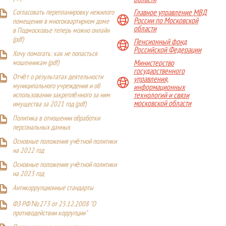
Главное управление МВД
Согласовать перепланировку нежилого
России по Московской
помещения в многоквартирном доме
области
в Подмосковье теперь можно онлайн
(
pdf
)
Пенсионный фонд
Российской Федерации
Хочу помогать: как не попасться
Министерство
мошенникам (pdf)
государственного
Отчёт о результатах деятельности
управления,
муниципального учреждения и об
информационных
технологий и связи
использовании закреплённого за ним
московской области
имущества за 2021 год (pdf)
Политика в отношении обработки
персональных данных
Основные положения учётной политики
на 2022 год
Основные положения учётной политики
на 2023 год
Антикоррупционные стандарты
ФЗ РФ №273 от 25.12.2008 "О
противодействии коррупции"