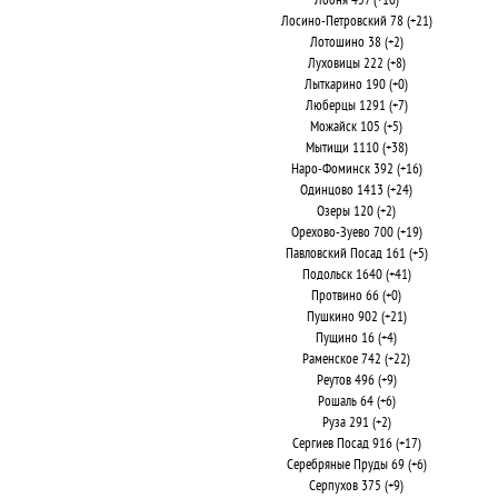
Лобня 457 (+10)
Лосино-Петровский 78 (+21)
Лотошино 38 (+2)
Луховицы 222 (+8)
Лыткарино 190 (+0)
Люберцы 1291 (+7)
Можайск 105 (+5)
Мытищи 1110 (+38)
Наро-Фоминск 392 (+16)
Одинцово 1413 (+24)
Озеры 120 (+2)
Орехово-Зуево 700 (+19)
Павловский Посад 161 (+5)
Подольск 1640 (+41)
Протвино 66 (+0)
Пушкино 902 (+21)
Пущино 16 (+4)
Раменское 742 (+22)
Реутов 496 (+9)
Рошаль 64 (+6)
Руза 291 (+2)
Сергиев Посад 916 (+17)
Серебряные Пруды 69 (+6)
Серпухов 375 (+9)