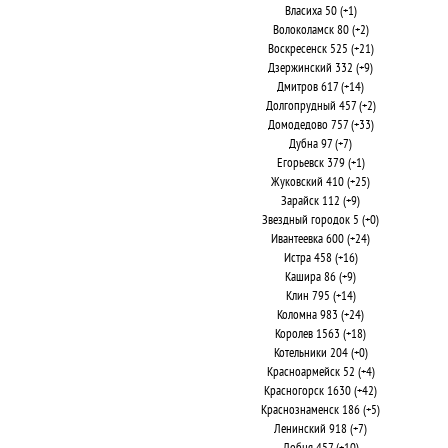
Власиха 50 (+1)
Волоколамск 80 (+2)
Воскресенск 525 (+21)
Дзержинский 332 (+9)
Дмитров 617 (+14)
Долгопрудный 457 (+2)
Домодедово 757 (+33)
Дубна 97 (+7)
Егорьевск 379 (+1)
Жуковский 410 (+25)
Зарайск 112 (+9)
Звездный городок 5 (+0)
Ивантеевка 600 (+24)
Истра 458 (+16)
Кашира 86 (+9)
Клин 795 (+14)
Коломна 983 (+24)
Королев 1563 (+18)
Котельники 204 (+0)
Красноармейск 52 (+4)
Красногорск 1630 (+42)
Краснознаменск 186 (+5)
Ленинский 918 (+7)