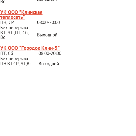
Вс
УК ООО "Клинская
теплосеть"
ПН, СР
08:00-20:00
Без перерыва
ВТ, ЧТ ,ПТ, Сб,
Выходной
Вс
УК ООО "Городок Клин-5"
ПТ, Сб
08:00-20:00
Без перерыва
ПН,ВТ,СР,
ЧТ,Вс
Выходной