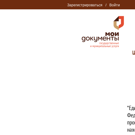
Зарегистрироваться
/
Войти
*Ед
Фед
про
нах