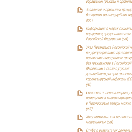
обращений граждан и организ
Заявление о признании гражд
банкротом во внесудебном п
doc
)
Информация о мерах социаль
поддержки, предоставляемых
Российской Федерации (
pdf
)
Указ Президента Российской 
по урегулированию правового
положения иностранных гражд
без гражданства в Российской
Федерации в связи с угрозой
дальнейшего распространения
коронавирусной инфекции (CO
(
rtf
)
Согласовать перепланировку 
помещения в многоквартирн
в Подмосковье теперь можно
(
pdf
)
Хочу помогать: как не попаст
мошенникам (pdf)
Отчёт о результатах деятельн