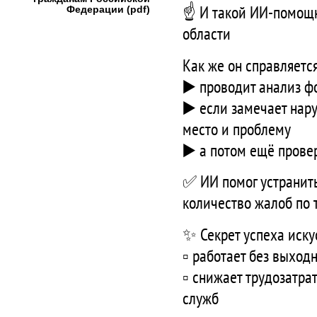
☝️ И такой ИИ-помощн
Федерации (pdf)
области
Как же он справляетс
▶️ проводит анализ ф
▶️ если замечает нару
место и проблему
▶️ а потом ещё прове
✅ ИИ помог устранить
количество жалоб по 
✨ Секрет успеха иску
▫️ работает без выхо
▫️ снижает трудозатр
служб