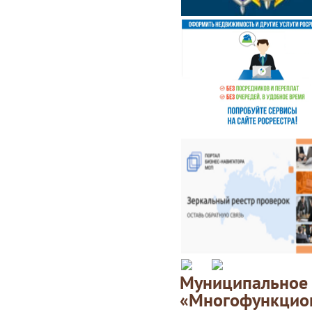
Муниципаль
«Многофункц