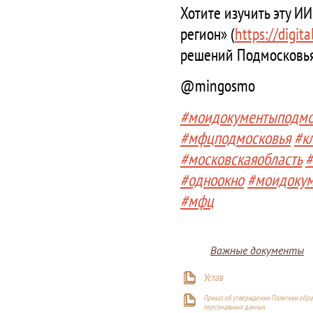
Хотите изучить эту И
регион» (
https://digita
решений Подмосковья
@mingosmo
#моидокументыподмо
#мфцподмосковья
#к
#московскаяобласть
#
#одноокно
#моидоку
#мфц
Важные документы
Устав
Приказ об утверждении Политики обра
персональных данных