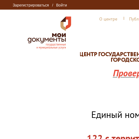
Зарегистрироваться
/
Войти
О центре
Публ
Прове
Единый но
122 с терри