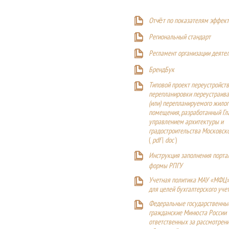
Отчёт по показателям эффект
Р
егиональный стандарт
Регламент организации деяте
БрендБук
Типовой проект переустройства
перепланировки переустраива
(или) перепланируемого жилог
помещения, разработанный Г
управлением архитектуры и
градостроительства Московск
(
pdf
|
doc
)
Инструкция заполнения порта
формы РПГУ
Учетная политика МАУ «МФЦ»
для целей бухгалтерского уче
Федеральные государственны
гражданские Минюста России
ответственных за рассмотрен