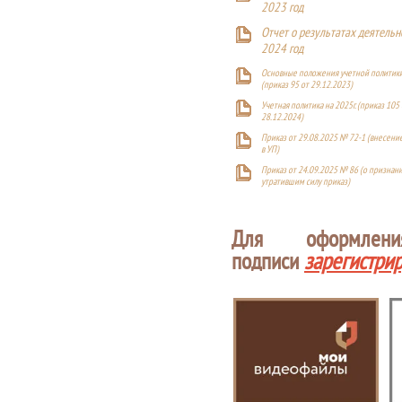
2023 год
Отчет о результатах деятельн
2024 год
Основные положения учетной политики
(приказ 95 от 29.12.2023)
Учетная политика на 2025г. (приказ 105 
28.12.2024)
Приказ от 29.08.2025 № 72-1 (внесен
в УП)
Приказ от 24.09.2025 № 86 (о признан
утратившим силу приказ)
Для оформлен
подписи
зарегистри