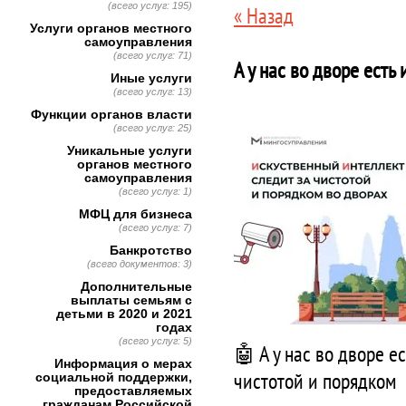
(всего услуг: 195)
« Назад
Услуги органов местного
самоуправления
(всего услуг: 71)
А у нас во дворе есть
Иные услуги
(всего услуг: 13)
Функции органов власти
(всего услуг: 25)
Уникальные услуги
органов местного
самоуправления
(всего услуг: 1)
МФЦ для бизнеса
(всего услуг: 7)
Банкротство
(всего документов: 3)
Дополнительные
выплаты семьям с
детьми в 2020 и 2021
годах
(всего услуг: 5)
🤖 А у нас во дворе е
Информация о мерах
чистотой и порядком
социальной поддержки,
предоставляемых
гражданам Российской