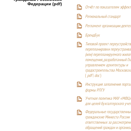
Федерации (pdf)
Отчёт по показателям эффект
Р
егиональный стандарт
Регламент организации деяте
БрендБук
Типовой проект переустройства
перепланировки переустраива
(или) перепланируемого жилог
помещения, разработанный Г
управлением архитектуры и
градостроительства Московск
(
pdf
|
doc
)
Инструкция заполнения порта
формы РПГУ
Учетная политика МАУ «МФЦ»
для целей бухгалтерского уче
Федеральные государственны
гражданские Минюста России
ответственных за рассмотрен
обращений граждан и организ