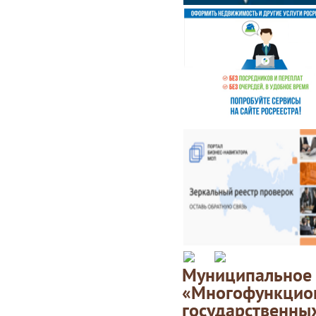
Муниципаль
«Многофункц
государственны