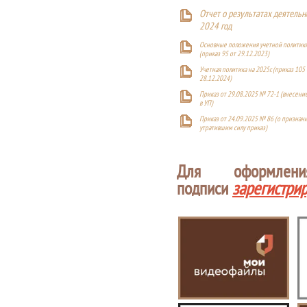
Отчет о результатах деятельн
2024 год
Основные положения учетной политики
(приказ 95 от 29.12.2023)
Учетная политика на 2025г. (приказ 105 
28.12.2024)
Приказ от 29.08.2025 № 72-1 (внесен
в УП)
Приказ от 24.09.2025 № 86 (о признан
утратившим силу приказ)
Для оформлен
подписи
зарегистри