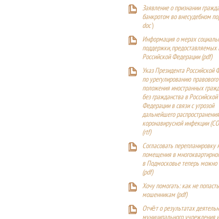
Заявление о признании гражд
банкротом во внесудебном п
doc
)
Информация о мерах социаль
поддержки, предоставляемых
Российской Федерации (
pdf
)
Указ Президента Российской 
по урегулированию правового
положения иностранных гражд
без гражданства в Российской
Федерации в связи с угрозой
дальнейшего распространения
коронавирусной инфекции (CO
(
rtf
)
Согласовать перепланировку 
помещения в многоквартирн
в Подмосковье теперь можно
(
pdf
)
Хочу помогать: как не попаст
мошенникам (pdf)
Отчёт о результатах деятельн
муниципального учреждения и