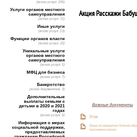
(всего услуг: 195)
Услуги органов местного
Акция Расскажи Бабу
самоуправления
(всего услуг: 71)
Иные услуги
(всего услуг: 13)
Функции органов власти
(всего услуг: 25)
Уникальные услуги
органов местного
самоуправления
(всего услуг: 1)
МФЦ для бизнеса
(всего услуг: 7)
Банкротство
(всего документов: 3)
Дополнительные
выплаты семьям с
Важные документы
детьми в 2020 и 2021
годах
(всего услуг: 5)
Устав
Информация о мерах
Приказ об утверждении Политики обра
социальной поддержки,
персональных данных
предоставляемых
гражданам Российской