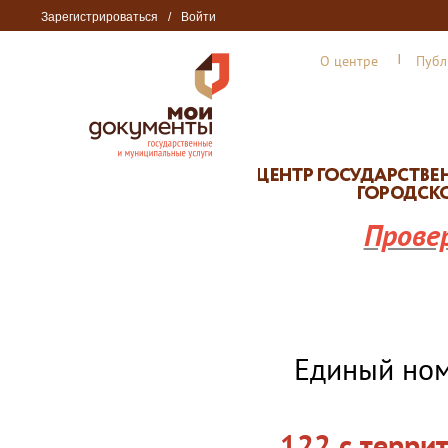
Зарегистрироваться
/
Войти
О центре
Публ
Прове
Единый но
122 с терри