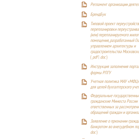
Регламент организации деяте
БрендБук
Типовой проект переустройства
перепланировки переустраива
(или) перепланируемого жилог
помещения, разработанный Г
управлением архитектуры и
градостроительства Московск
(
pdf
|
doc
)
Инструкция заполнения порта
формы РПГУ
Учетная политика МАУ «МФЦ»
для целей бухгалтерского уче
Федеральные государственны
гражданские Минюста России
ответственных за рассмотрен
обращений граждан и организ
Заявление о признании гражд
банкротом во внесудебном п
doc
)