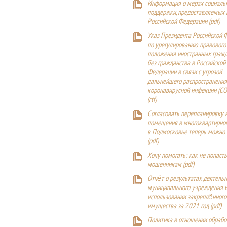
Информация о мерах социаль
поддержки, предоставляемых
Российской Федерации (
pdf
)
Указ Президента Российской 
по урегулированию правового
положения иностранных гражд
без гражданства в Российской
Федерации в связи с угрозой
дальнейшего распространения
коронавирусной инфекции (CO
(
rtf
)
Согласовать перепланировку 
помещения в многоквартирн
в Подмосковье теперь можно
(
pdf
)
Хочу помогать: как не попаст
мошенникам (pdf)
Отчёт о результатах деятельн
муниципального учреждения и
использовании закреплённого
имущества за 2021 год (pdf)
Политика в отношении обрабо