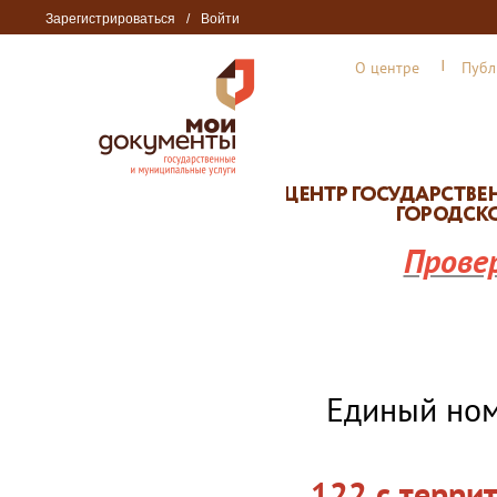
Зарегистрироваться
/
Войти
О центре
Публ
Прове
Единый но
122 с терри