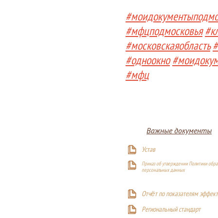
#моидокументыподмо
#мфцподмосковья
#к
#московскаяобласть
#
#одноокно
#моидоку
#мфц
Важные документы
Устав
Приказ об утверждении Политики обра
персональных данных
Отчёт по показателям эффект
Р
егиональный стандарт