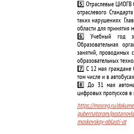
5️⃣ Отраслевые ЦИОГВ 
отраслевого Стандарт
таких нарушениях Глав
области для принятия м
6️⃣ Учебный год з
Образовательная орг
занятий, проводимых 
образовательных техно
7️⃣ С 12 мая граждане 
том числе и в автобусах
8️⃣ До 31 мая автом
цифровых пропусков в ц
https://mosreg.ru/dokum
gubernatorom/postanovl
moskovskoy-oblasti-ot