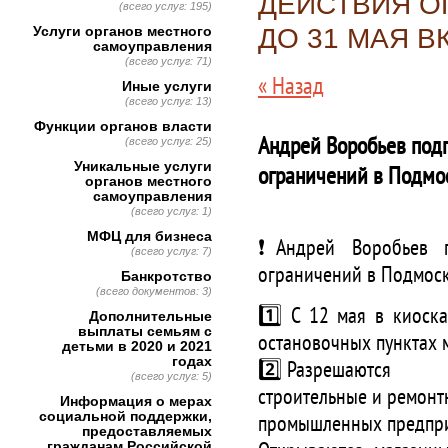
ДЕЙСТВИЯ О
(всего услуг: 195)
Услуги органов местного
ДО 31 МАЯ 
самоуправления
(всего услуг: 71)
« Назад
Иные услуги
(всего услуг: 13)
Функции органов власти
Андрей Воробьев под
(всего услуг: 25)
Уникальные услуги
ограничений в Подмо
органов местного
самоуправления
(всего услуг: 1)
МФЦ для бизнеса
❗️Андрей Воробьев п
(всего услуг: 7)
ограничений в Подмоск
Банкротство
(всего документов: 3)
1️⃣ С 12 мая в киоска
Дополнительные
выплаты семьям с
остановочных пунктах м
детьми в 2020 и 2021
годах
2️⃣ Разрешаются
(всего услуг: 5)
строительные и ремонт
Информация о мерах
социальной поддержки,
промышленных предпр
предоставляемых
гражданам Российской