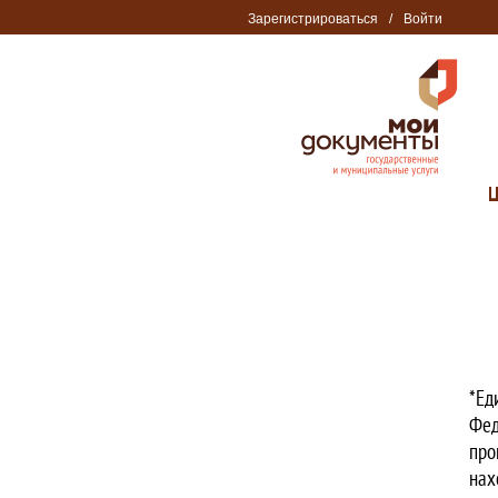
Зарегистрироваться
/
Войти
*Ед
Фед
про
нах