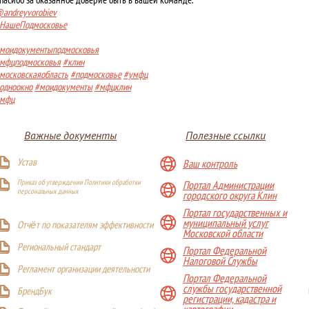
andreyvorobiev
НашеПодмосковье
моидокументыподмосковья
мфцподмосковья
#клин
московскаяобласть
#подмосковье
#умфц
одноокно
#моидокументы
#мфцклин
мфц
Важные документы
Полезные ссылки
Устав
Ваш контроль
Приказ об утверждении Политики обработки
Портал Администрации
персональных данных
городского округа Клин
Портал государственных и
муниципальный услуг
Отчёт по показателям эффективности
Московской области
Р
егиональный стандарт
Портал Федеральной
Налоговой Службы
Регламент организации деятельности
Портал Федеральной
службы государственной
БрендБук
регистрации, кадастра и