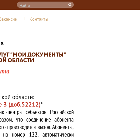
Вакансии
Контакты
их
нта
кой области:
е 3 (доб.52212)
*
кт-центры субъектов Российской
азом, что соединение абонента
ого производится вызов. Абоненты,
е на номер 122, автоматически