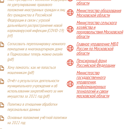
области
по урегулированию правового
положения иностранных граждан и лиц
Министерство образования
Московской области
без гражданства в Российской
Федерации в связи с угрозой
Министерство сельского
дальнейшего распространения новой
хозяйства и
коронавирусной инфекции (COVID-19)
продовольствия Московской
(
rtf
)
области
Главное управление МВД
Согласовать перепланировку нежилого
России по Московской
помещения в многоквартирном доме
области
в Подмосковье теперь можно онлайн
(
pdf
)
Пенсионный фонд
Российской Федерации
Хочу помогать: как не попасться
Министерство
мошенникам (pdf)
государственного
Отчёт о результатах деятельности
управления,
муниципального учреждения и об
информационных
технологий и связи
использовании закреплённого за ним
московской области
имущества за 2021 год (pdf)
Политика в отношении обработки
персональных данных
Основные положения учётной политики
на 2022 год