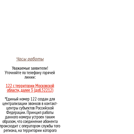
Часы работы
Уважаемые заявители!
Уточняйте по телефону горячей
линии:
122 с территории Московской
области, далее 3 (доб.52212)
*Единый номер 122 создан для
централизации звонков в контакт-
центры субъектов Российской
Федерации. Принцип работы
данного номера устроен таким
образом, что соединение абонента
происходит с оператором службы того
региона, на территории которого