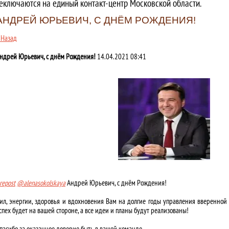
еключаются на единый контакт-центр Московской области.
АНДРЕЙ ЮРЬЕВИЧ, С ДНЁМ РОЖДЕНИЯ!
 Назад
ндрей Юрьевич, с днём Рождения!
14.04.2021 08:41
repost
@alenasokolskaya
Андрей Юрьевич, с днём Рождения!
⠀
ил, энергии, здоровья и вдохновения Вам на долгие годы управления вверенной
спех будет на вашей стороне, а все идеи и планы будут реализованы!
⠀
пасибо за оказанное доверие быть в вашей команде.