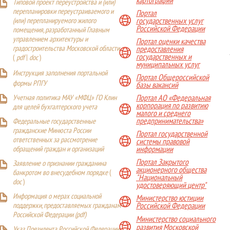
картографии
Типовой проект переустройства и (или)
перепланировки переустраиваемого и
Портал
(или) перепланируемого жилого
государственных услуг
Российской Федерации
помещения, разработанный Главным
управлением архитектуры и
Портал оценки качества
градостроительства Московской области
предоставления
государственных и
(
pdf
|
doc
)
муниципальных услуг
Инструкция заполнения портальной
Портал Общероссийской
формы РПГУ
базы вакансий
Учетная политика МАУ «МФЦ» ГО Клин
Портал АО «Федеральная
корпорация по развитию
для целей бухгалтерского учета
малого и среднего
предпринимательства»
Федеральные государственные
гражданские Минюста России
Портал государственной
ответственных за рассмотрение
системы правовой
обращений граждан и организаций
информации
Портал Закрытого
Заявление о признании гражданина
акционерного общества
банкротом во внесудебном порядке
(
"Национальный
doc
)
удостоверяющий центр"
Информация о мерах социальной
Министерство юстиции
поддержки, предоставляемых гражданам
Российской Федерации
Российской Федерации (
pdf
)
Министерство социального
развития Московской
Указ Президента Российской Федерации