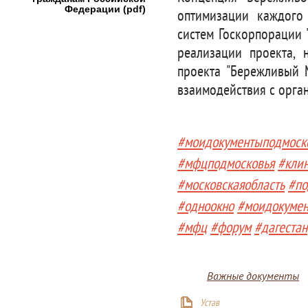
Федерации (pdf)
оптимизации каждого
систем Госкорпорации 
реализации проекта, 
проекта "Бережливый 
взаимодействия с орган
#моидокументыподмоск
#мфцподмосковья
#кли
#московскаяобласть
#по
#одноокно
#моидокуме
#мфц
#форум
#дагестан
Важные документы
Устав