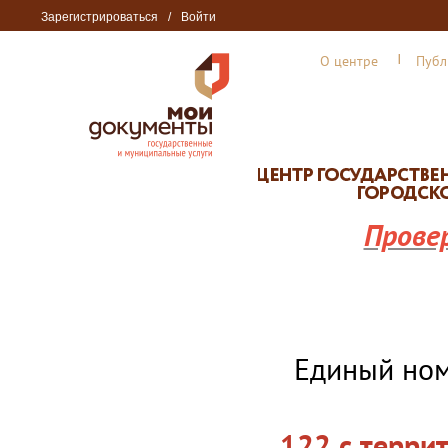
Зарегистрироваться
/
Войти
О центре
Публ
Прове
Единый но
122 с терри