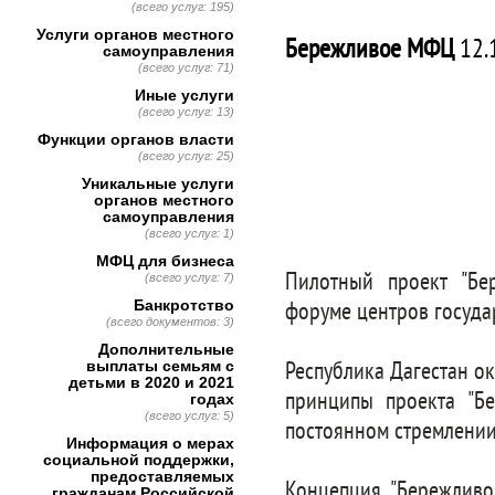
(всего услуг: 195)
Услуги органов местного
Бережливое МФЦ
12.
самоуправления
(всего услуг: 71)
Иные услуги
(всего услуг: 13)
Функции органов власти
(всего услуг: 25)
Уникальные услуги
органов местного
самоуправления
(всего услуг: 1)
МФЦ для бизнеса
Пилотный проект "Бе
(всего услуг: 7)
Банкротство
форуме центров госуда
(всего документов: 3)
Дополнительные
выплаты семьям с
Республика Дагестан ок
детьми в 2020 и 2021
принципы проекта "Бе
годах
(всего услуг: 5)
постоянном стремлении
Информация о мерах
социальной поддержки,
предоставляемых
Концепция "Бережливо
гражданам Российской