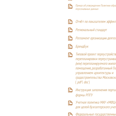
Приказ об утверждении Политики обра
персональных данных
Отчёт по показателям эффект
Р
егиональный стандарт
Регламент организации деяте
БрендБук
Типовой проект переустройства
перепланировки переустраива
(или) перепланируемого жилог
помещения, разработанный Г
управлением архитектуры и
градостроительства Московск
(
pdf
|
doc
)
Инструкция заполнения порта
формы РПГУ
Учетная политика МАУ «МФЦ»
для целей бухгалтерского уче
Федеральные государственны