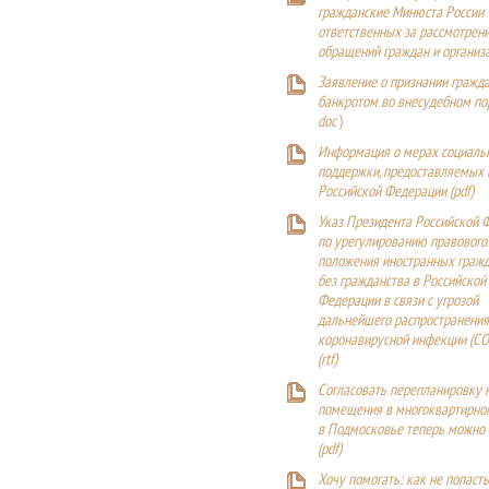
гражданские Минюста России
ответственных за рассмотрен
обращений граждан и организ
Заявление о признании гражд
банкротом во внесудебном п
doc
)
Информация о мерах социаль
поддержки, предоставляемых
Российской Федерации (
pdf
)
Указ Президента Российской 
по урегулированию правового
положения иностранных гражд
без гражданства в Российской
Федерации в связи с угрозой
дальнейшего распространения
коронавирусной инфекции (CO
(
rtf
)
Согласовать перепланировку 
помещения в многоквартирн
в Подмосковье теперь можно
(
pdf
)
Хочу помогать: как не попаст