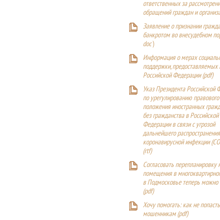
ответственных за рассмотрен
обращений граждан и организ
Заявление о признании гражд
банкротом во внесудебном п
doc
)
Информация о мерах социаль
поддержки, предоставляемых
Российской Федерации (
pdf
)
Указ Президента Российской 
по урегулированию правового
положения иностранных гражд
без гражданства в Российской
Федерации в связи с угрозой
дальнейшего распространения
коронавирусной инфекции (CO
(
rtf
)
Согласовать перепланировку 
помещения в многоквартирн
в Подмосковье теперь можно
(
pdf
)
Хочу помогать: как не попаст
мошенникам (pdf)