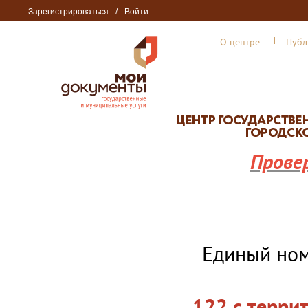
Зарегистрироваться
/
Войти
О центре
Публ
Прове
Единый но
122 с терри