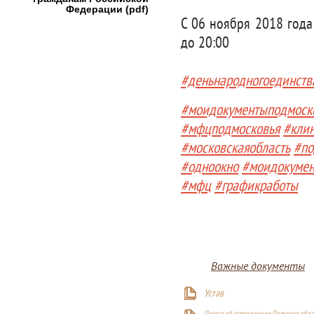
Федерации (pdf)
С 06 ноября 2018 года
до 20:00
#деньнародногоединств
#моидокументыподмоск
#мфцподмосковья
#кли
#московскаяобласть
#по
#одноокно
#моидокуме
#мфц
#графикработы
Важные документы
Устав
Приказ об утверждении Политики обра