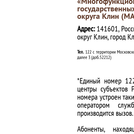
«Многофункц
государственны
округа Клин (М
Адрес:
141601, Росс
округ Клин, город К
Тел.
122 с территории Московско
далее 3 (доб.52212)
*Единый номер 122
центры субъектов 
номера устроен таки
оператором служ
производится вызов.
Абоненты, наход