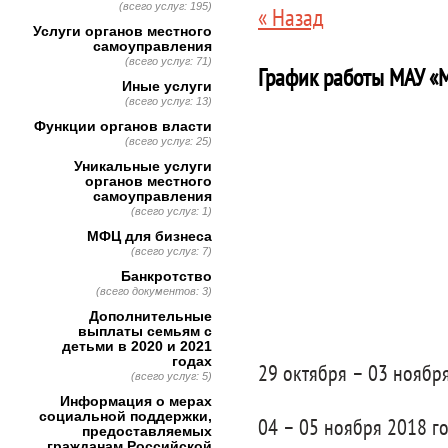
(всего услуг: 195)
« Назад
Услуги органов местного
самоуправления
(всего услуг: 71)
График работы МАУ «
Иные услуги
(всего услуг: 13)
Функции органов власти
(всего услуг: 25)
Уникальные услуги
органов местного
самоуправления
(всего услуг: 1)
МФЦ для бизнеса
(всего услуг: 7)
Банкротство
(всего документов: 3)
Дополнительные
выплаты семьям с
детьми в 2020 и 2021
годах
29 октября – 03 ноября
(всего услуг: 5)
Информация о мерах
социальной поддержки,
04 – 05 ноября 2018 г
предоставляемых
гражданам Российской