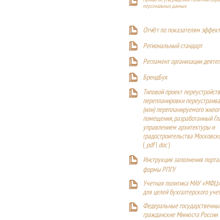
персональных данных
Отчёт по показателям эффект
Р
егиональный стандарт
Регламент организации деяте
БрендБук
Типовой проект переустройства
перепланировки переустраива
(или) перепланируемого жилог
помещения, разработанный Г
управлением архитектуры и
градостроительства Московск
(
pdf
|
doc
)
Инструкция заполнения порта
формы РПГУ
Учетная политика МАУ «МФЦ»
для целей бухгалтерского уче
Федеральные государственны
гражданские Минюста России