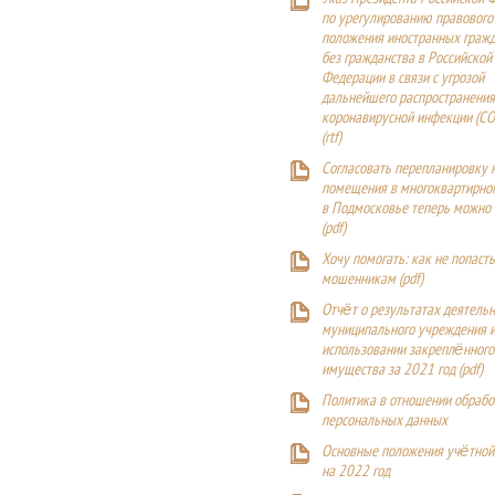
по урегулированию правового
положения иностранных гражд
без гражданства в Российской
Федерации в связи с угрозой
дальнейшего распространения
коронавирусной инфекции (CO
(
rtf
)
Согласовать перепланировку 
помещения в многоквартирн
в Подмосковье теперь можно
(
pdf
)
Хочу помогать: как не попаст
мошенникам (pdf)
Отчёт о результатах деятельн
муниципального учреждения и
использовании закреплённого
имущества за 2021 год (pdf)
Политика в отношении обрабо
персональных данных
Основные положения учётной
на 2022 год