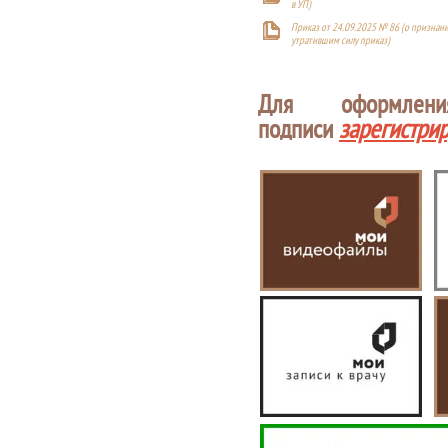
в УП)
Приказ от 24.09.2025 № 86 (о признан
утратившим силу приказ)
Для оформлен
подписи
зарегистри