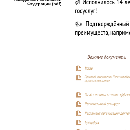
✌️ Исполнилось 14 ле
Федерации (pdf)
госуслуг!
👍 Подтверждённый 
преимуществ, наприм
Важные документы
Устав
Приказ об утверждении Политики обра
персональных данных
Отчёт по показателям эффект
Р
егиональный стандарт
Регламент организации деяте
БрендБук