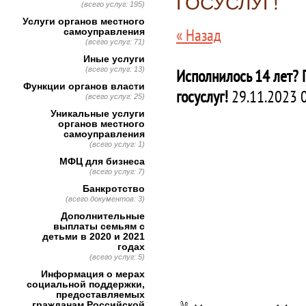
ГОСУСЛУГ!
(всего услуг: 195)
Услуги органов местного
« Назад
самоуправления
(всего услуг: 71)
Иные услуги
(всего услуг: 13)
Исполнилось 14 лет? 
Функции органов власти
госуслуг!
29.11.2023 
(всего услуг: 25)
Уникальные услуги
органов местного
самоуправления
(всего услуг: 1)
МФЦ для бизнеса
(всего услуг: 7)
Банкротство
(всего документов: 3)
Дополнительные
выплаты семьям с
детьми в 2020 и 2021
годах
(всего услуг: 5)
Информация о мерах
социальной поддержки,
предоставляемых
гражданам Российской