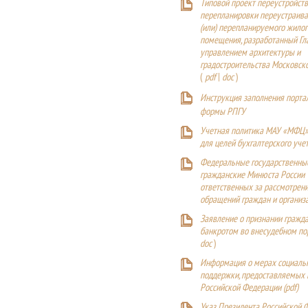
Типовой проект переустройства
перепланировки переустраива
(или) перепланируемого жилог
помещения, разработанный Г
управлением архитектуры и
градостроительства Московск
(
pdf
|
doc
)
Инструкция заполнения порта
формы РПГУ
Учетная политика МАУ «МФЦ»
для целей бухгалтерского уче
Федеральные государственны
гражданские Минюста России
ответственных за рассмотрен
обращений граждан и организ
Заявление о признании гражд
банкротом во внесудебном п
doc
)
Информация о мерах социаль
поддержки, предоставляемых
Российской Федерации (
pdf
)
Указ Президента Российской 