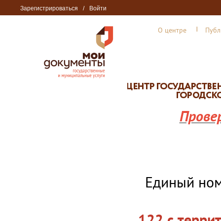
Зарегистрироваться
/
Войти
О центре
Публ
Прове
Единый но
122 с терри