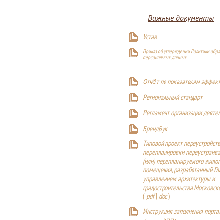
Важные документы
Устав
Приказ об утверждении Политики обра
персональных данных
Отчёт по показателям эффект
Р
егиональный стандарт
Регламент организации деяте
БрендБук
Типовой проект переустройства
перепланировки переустраива
(или) перепланируемого жилог
помещения, разработанный Г
управлением архитектуры и
градостроительства Московск
(
pdf
|
doc
)
Инструкция заполнения порта