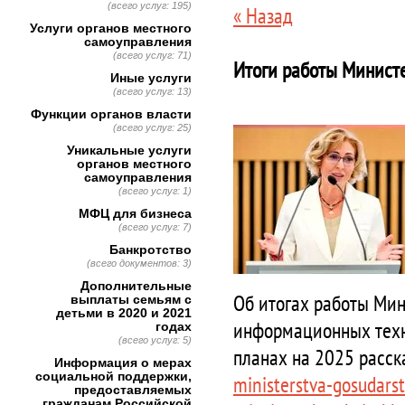
(всего услуг: 195)
« Назад
Услуги органов местного
самоуправления
(всего услуг: 71)
Итоги работы Министе
Иные услуги
(всего услуг: 13)
Функции органов власти
(всего услуг: 25)
Уникальные услуги
органов местного
самоуправления
(всего услуг: 1)
МФЦ для бизнеса
(всего услуг: 7)
Банкротство
(всего документов: 3)
Дополнительные
Об итогах работы Мин
выплаты семьям с
детьми в 2020 и 2021
информационных техно
годах
(всего услуг: 5)
планах на 2025 расск
Информация о мерах
социальной поддержки,
ministerstva-gosudars
предоставляемых
гражданам Российской