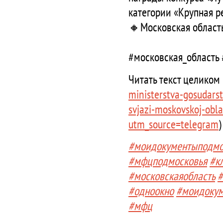
категории «Крупная р
🔸Московская област
#московская_область
Читать текст целиком
ministerstva-gosudars
svjazi-moskovskoj-obl
utm_source=telegram
)
#моидокументыподмо
#мфцподмосковья
#к
#московскаяобласть
#
#одноокно
#моидоку
#мфц