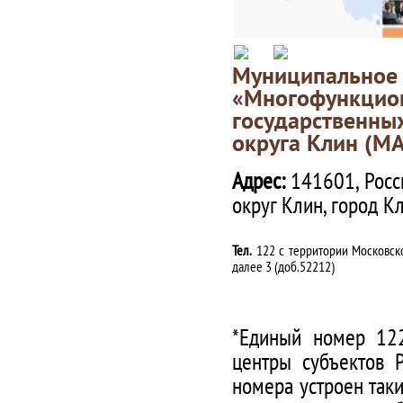
Муниципаль
«Многофункц
государственны
округа Клин (М
Адрес:
141601, Росс
округ Клин, город К
Тел.
122 с территории Московско
далее 3 (доб.52212)
*Единый номер 122
центры субъектов 
номера устроен таки