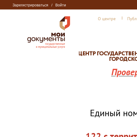
Зарегистрироваться
/
Войти
О центре
Публ
Прове
Единый но
122 с терри