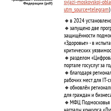
svjazi-moskovskoj-obl
Федерации (pdf)
utm_source=telegram
🔸в 2024 установлено
🔸запущено две прогр
защищённости подмоск
«Здоровье» - в испыт
критических уязвимос
🔸разделом «Цифровая
портале госуслуг за г
🔸благодаря регионал
рабочих мест для IT-
🔸обновлён региональ
для граждан и бизнес
🔸МФЦ Подмосковья о
награды конкурса «Л