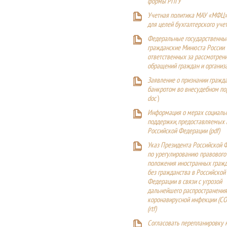
формы РПГУ
Учетная политика МАУ «МФЦ»
для целей бухгалтерского уче
Федеральные государственны
гражданские Минюста России
ответственных за рассмотрен
обращений граждан и организ
Заявление о признании гражд
банкротом во внесудебном п
doc
)
Информация о мерах социаль
поддержки, предоставляемых
Российской Федерации (
pdf
)
Указ Президента Российской 
по урегулированию правового
положения иностранных гражд
без гражданства в Российской
Федерации в связи с угрозой
дальнейшего распространения
коронавирусной инфекции (CO
(
rtf
)
Согласовать перепланировку 