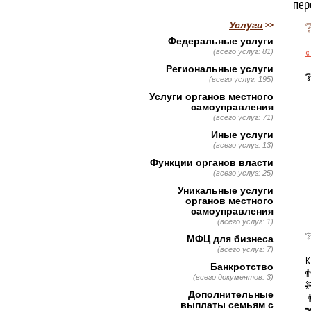
пер
Услуги
Федеральные услуги
«
(всего услуг: 81)
Региональные услуги
❔
(всего услуг: 195)
Услуги органов местного
самоуправления
(всего услуг: 71)
Иные услуги
(всего услуг: 13)
Функции органов власти
(всего услуг: 25)
Уникальные услуги
органов местного
самоуправления
(всего услуг: 1)
❔
МФЦ для бизнеса
(всего услуг: 7)
К
Банкротство

(всего документов: 3)

Дополнительные

выплаты семьям с
