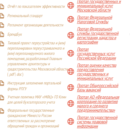
Портал государственных и
муниципальный услуг
Отчёт по показателям эффективности
Московской области
Р
егиональный стандарт
Портал Федеральной
Налоговой Службы
Регламент организации деятельности
Портал Федеральной
службы государственной
БрендБук
регистрации, кадастра и
картографии
Типовой проект переустройства и (или)
перепланировки переустраиваемого и
Портал
(или) перепланируемого жилого
государственных услуг
Российской Федерации
помещения, разработанный Главным
управлением архитектуры и
Портал оценки качества
градостроительства Московской области
предоставления
государственных и
(
pdf
|
doc
)
муниципальных услуг
Инструкция заполнения портальной
Портал Общероссийской
формы РПГУ
базы вакансий
Учетная политика МАУ «МФЦ» ГО Клин
Портал АО «Федеральная
корпорация по развитию
для целей бухгалтерского учета
малого и среднего
предпринимательства»
Федеральные государственные
гражданские Минюста России
Портал государственной
ответственных за рассмотрение
системы правовой
обращений граждан и организаций
информации