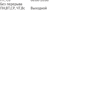
Без перерыва
ПН,ВТ,СР,
ЧТ,Вс
Выходной