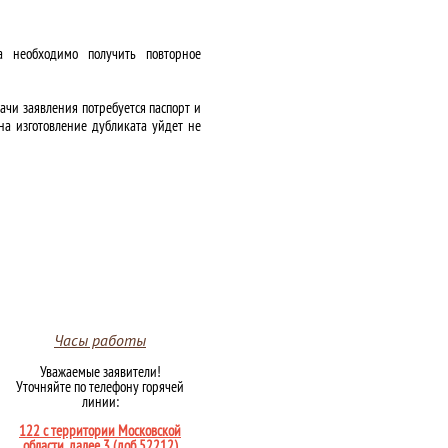
а необходимо получить повторное
чи заявления потребуется паспорт и
на изготовление дубликата уйдет не
Часы работы
Уважаемые заявители!
Уточняйте по телефону горячей
линии:
122 с территории Московской
области, далее 3 (доб.52212)