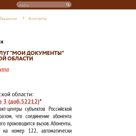
Вакансии
Контакты
их
нта
кой области:
е 3 (доб.52212)
*
кт-центры субъектов Российской
азом, что соединение абонента
ого производится вызов. Абоненты,
е на номер 122, автоматически