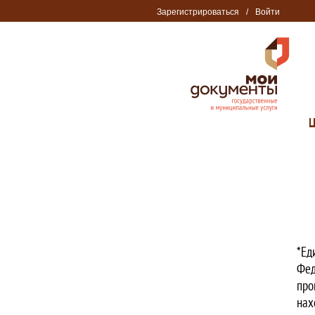
Зарегистрироваться
/
Войти
*Ед
Фед
про
нах