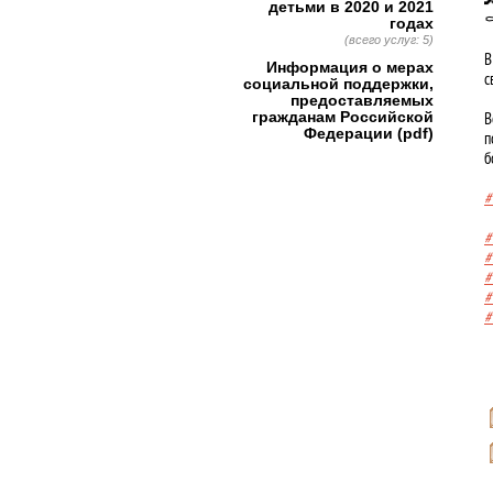
детьми в 2020 и 2021
⚰
годах
(всего услуг: 5)
В
Информация о мерах
с
социальной поддержки,
предоставляемых
гражданам Российской
В
Федерации (pdf)
п
б
#
#
#
#
#