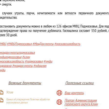
️ смерти.
 случаях утраты, порчи, нечитаемости или ветхости первичного документ
видетельство.
осстановить документы можно в любом из 126 офисов МФЦ Подмосковья. Для пода
одтверждение права на получение дубликата. Госпошлина составит 350 рублей, 
олее 30 дней.
#МФЦ
#МФЦПодмосковья
#МоиДокументы
#московскаяобласть
моидокументыподмосковья
мфцподмосковья
#клин
московскаяобласть
#подмосковье
#умфц
одноокно
#моидокументы
#мфцклин
мфц
Важные документы
Полезные ссылки
Устав
Ваш контроль
Приказ об утверждении Политики обработки
Портал Администрации
персональных данных
городского округа Клин