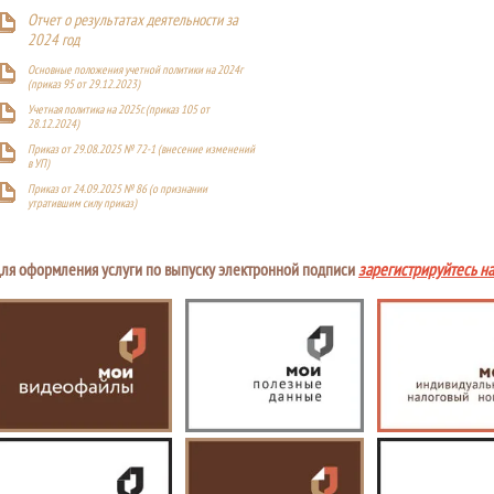
Отчет о результатах деятельности за
2024 год
Основные положения учетной политики на 2024г
(приказ 95 от 29.12.2023)
Учетная политика на 2025г. (приказ 105 от
28.12.2024)
Приказ от 29.08.2025 № 72-1 (внесение изменений
в УП)
Приказ от 24.09.2025 № 86 (о признании
утратившим силу приказ)
ля оформления услуги по выпуску электронной подписи
зарегистрируйтесь н