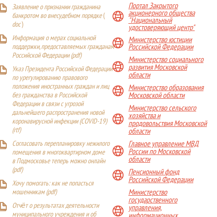
Портал Закрытого
Заявление о признании гражданина
акционерного общества
банкротом во внесудебном порядке
(
"Национальный
doc
)
удостоверяющий центр"
Информация о мерах социальной
Министерство юстиции
поддержки, предоставляемых гражданам
Российской Федерации
Российской Федерации (
pdf
)
Министерство социального
развития Московской
Указ Президента Российской Федерации
области
по урегулированию правового
положения иностранных граждан и лиц
Министерство образования
Московской области
без гражданства в Российской
Федерации в связи с угрозой
Министерство сельского
дальнейшего распространения новой
хозяйства и
коронавирусной инфекции (COVID-19)
продовольствия Московской
(
rtf
)
области
Главное управление МВД
Согласовать перепланировку нежилого
России по Московской
помещения в многоквартирном доме
области
в Подмосковье теперь можно онлайн
(
pdf
)
Пенсионный фонд
Российской Федерации
Хочу помогать: как не попасться
Министерство
мошенникам (pdf)
государственного
Отчёт о результатах деятельности
управления,
муниципального учреждения и об
информационных