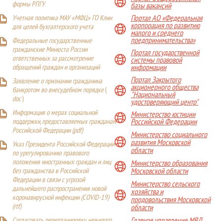
формы РПГУ
базы вакансий
Учетная политика МАУ «МФЦ» ГО Клин
Портал АО «Федеральная
корпорация по развитию
для целей бухгалтерского учета
малого и среднего
предпринимательства»
Федеральные государственные
гражданские Минюста России
Портал государственной
ответственных за рассмотрение
системы правовой
обращений граждан и организаций
информации
Портал Закрытого
Заявление о признании гражданина
акционерного общества
банкротом во внесудебном порядке
(
"Национальный
doc
)
удостоверяющий центр"
Информация о мерах социальной
Министерство юстиции
поддержки, предоставляемых гражданам
Российской Федерации
Российской Федерации (
pdf
)
Министерство социального
развития Московской
Указ Президента Российской Федерации
области
по урегулированию правового
положения иностранных граждан и лиц
Министерство образования
Московской области
без гражданства в Российской
Федерации в связи с угрозой
Министерство сельского
дальнейшего распространения новой
хозяйства и
коронавирусной инфекции (COVID-19)
продовольствия Московской
(
rtf
)
области
Главное управление МВД
Согласовать перепланировку нежилого