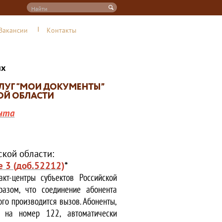
Вакансии
Контакты
их
нта
кой области:
е 3 (доб.52212)
*
кт-центры субъектов Российской
азом, что соединение абонента
ого производится вызов. Абоненты,
е на номер 122, автоматически