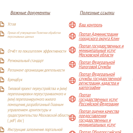
Важные документы
Полезные ссылки
Устав
Ваш контроль
Приказ об утверждении Политики обработки
Портал Администрации
персональных данных
городского округа Клин
Портал государственных и
муниципальный услуг
Отчёт по показателям эффективности
Московской области
Р
егиональный стандарт
Портал Федеральной
Налоговой Службы
Регламент организации деятельности
Портал Федеральной
службы государственной
БрендБук
регистрации, кадастра и
картографии
Типовой проект переустройства и (или)
перепланировки переустраиваемого и
Портал
(или) перепланируемого жилого
государственных услуг
Российской Федерации
помещения, разработанный Главным
управлением архитектуры и
Портал оценки качества
градостроительства Московской области
предоставления
государственных и
(
pdf
|
doc
)
муниципальных услуг
Инструкция заполнения портальной
Портал Общероссийской