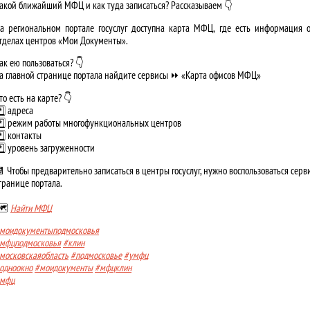
акой ближайший МФЦ и как туда записаться? Рассказываем 👇
а региональном портале госуслуг доступна карта МФЦ, где есть информация 
тделах центров «Мои Документы».
ак ею пользоваться? 👇
а главной странице портала найдите сервисы ⏩ «Карта офисов МФЦ»
то есть на карте? 👇
️⃣ адреса
️⃣ режим работы многофункциональных центров
️⃣ контакты
️⃣ уровень загруженности
 Чтобы предварительно записаться в центры госуслуг, нужно воспользоваться сер
транице портала.
🗺
Найти МФЦ
моидокументыподмосковья
мфцподмосковья
#клин
московскаяобласть
#подмосковье
#умфц
одноокно
#моидокументы
#мфцклин
мфц