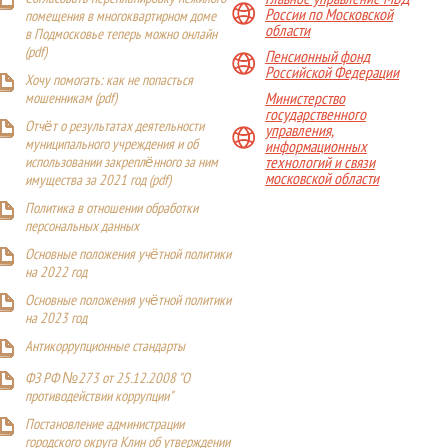
России по Московской
помещения в многоквартирном доме
области
в Подмосковье теперь можно онлайн
(
pdf
)
Пенсионный фонд
Российской Федерации
Хочу помогать: как не попасться
Министерство
мошенникам (pdf)
государственного
Отчёт о результатах деятельности
управления,
муниципального учреждения и об
информационных
технологий и связи
использовании закреплённого за ним
московской области
имущества за 2021 год (pdf)
Политика в отношении обработки
персональных данных
Основные положения учётной политики
на 2022 год
Основные положения учётной политики
на 2023 год
Антикоррупционные стандарты
ФЗ РФ №273 от 25.12.2008 "О
противодействии коррупции"
Постановление администрации
городского округа Клин об утверждении