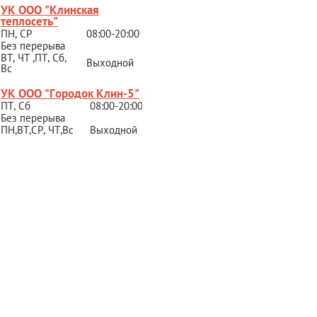
УК ООО "Клинская
теплосеть"
ПН, СР
08:00-20:00
Без перерыва
ВТ, ЧТ ,ПТ, Сб,
Выходной
Вс
УК ООО "Городок Клин-5"
ПТ, Сб
08:00-20:00
Без перерыва
ПН,ВТ,СР,
ЧТ,Вс
Выходной