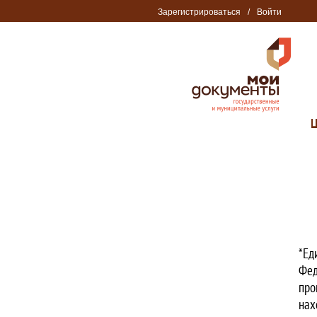
Зарегистрироваться
/
Войти
*Ед
Фед
про
нах