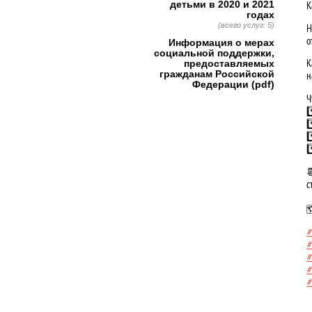
К
детьми в 2020 и 2021
годах
(всего услуг: 5)
Н
о
Информация о мерах
социальной поддержки,
К
предоставляемых
гражданам Российской
н
Федерации (pdf)
Ч
*
*
*
*

с
#
#
#
#
#