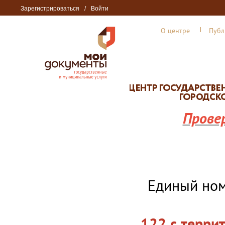
Зарегистрироваться
/
Войти
О центре
Публ
Прове
Единый но
122 с терри