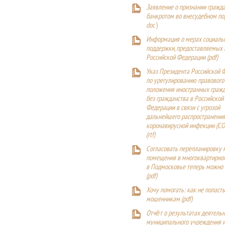
Заявление о признании гражд
банкротом во внесудебном п
doc
)
Информация о мерах социаль
поддержки, предоставляемых
Российской Федерации (
pdf
)
Указ Президента Российской 
по урегулированию правового
положения иностранных гражд
без гражданства в Российской
Федерации в связи с угрозой
дальнейшего распространения
коронавирусной инфекции (CO
(
rtf
)
Согласовать перепланировку 
помещения в многоквартирн
в Подмосковье теперь можно
(
pdf
)
Хочу помогать: как не попаст
мошенникам (pdf)
Отчёт о результатах деятельн
муниципального учреждения и