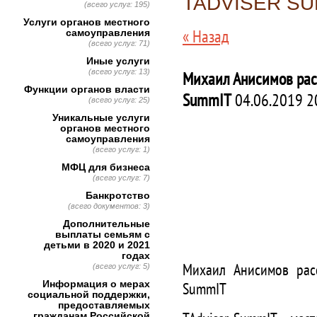
TADVISER SU
(всего услуг: 195)
Услуги органов местного
« Назад
самоуправления
(всего услуг: 71)
Иные услуги
(всего услуг: 13)
Михаил Анисимов рас
Функции органов власти
SummIT
04.06.2019 2
(всего услуг: 25)
Уникальные услуги
органов местного
самоуправления
(всего услуг: 1)
МФЦ для бизнеса
(всего услуг: 7)
Банкротство
(всего документов: 3)
Дополнительные
выплаты семьям с
детьми в 2020 и 2021
годах
Михаил Анисимов рас
(всего услуг: 5)
Информация о мерах
SummIT
социальной поддержки,
предоставляемых
гражданам Российской