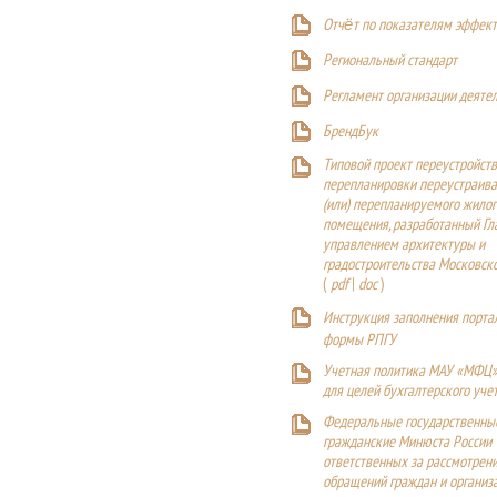
Отчёт по показателям эффект
Р
егиональный стандарт
Регламент организации деяте
БрендБук
Типовой проект переустройства
перепланировки переустраива
(или) перепланируемого жилог
помещения, разработанный Г
управлением архитектуры и
градостроительства Московск
(
pdf
|
doc
)
Инструкция заполнения порта
формы РПГУ
Учетная политика МАУ «МФЦ»
для целей бухгалтерского уче
Федеральные государственны
гражданские Минюста России
ответственных за рассмотрен
обращений граждан и организ