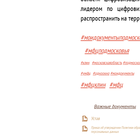
лидером по цифрови
распространить на терр
#моидокументыподмоск
#мфцподмосковья
#клин
#московскаяобласть
#подмоско
#умфц
#одноокно
#моидокументы
#мфцклин
#мфц
Важные документы
Устав
Приказ об утверждении Политики обра
персональных данных