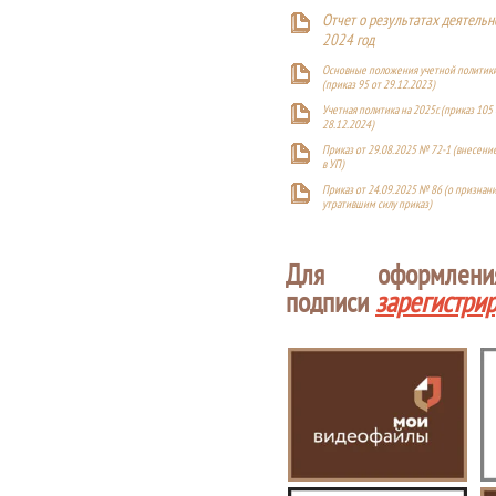
Отчет о результатах деятельн
2024 год
Основные положения учетной политики
(приказ 95 от 29.12.2023)
Учетная политика на 2025г. (приказ 105 
28.12.2024)
Приказ от 29.08.2025 № 72-1 (внесен
в УП)
Приказ от 24.09.2025 № 86 (о признан
утратившим силу приказ)
Для оформлен
подписи
зарегистри