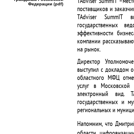
TAdviser SummIT –мес
Федерации (pdf)
поставщиков и заказчи
TAdviser SummIT в
государственных ве
эффективности бизне
компании рассказывают
на рынок.
Директор Уполномоч
выступил с докладом о
областного МФЦ отме
услуг в Московской 
электронный вид. Т
государственных и му
региональных и муницип
Напомним, что Дмитр
области цифровизации