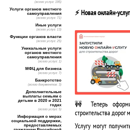
(всего услуг: 195)
Услуги органов местного
⚡️ Новая онлайн-услу
самоуправления
(всего услуг: 71)
Иные услуги
(всего услуг: 13)
Функции органов власти
(всего услуг: 25)
Уникальные услуги
органов местного
самоуправления
(всего услуг: 1)
МФЦ для бизнеса
(всего услуг: 7)
Банкротство
(всего документов: 3)
Дополнительные
выплаты семьям с
детьми в 2020 и 2021
🚧 Теперь оформит
годах
(всего услуг: 5)
строительства дорог 
Информация о мерах
социальной поддержки,
Услугу могут получи
предоставляемых
гражданам Российской