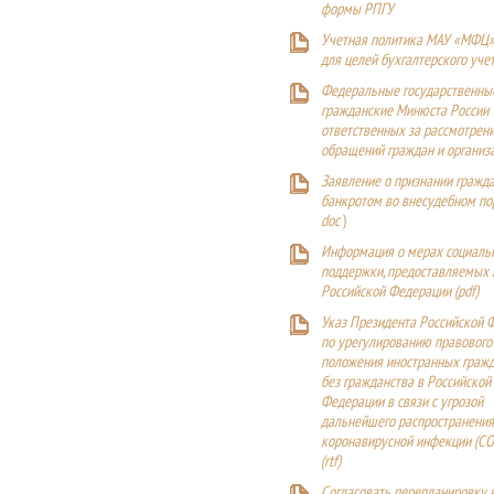
формы РПГУ
Учетная политика МАУ «МФЦ»
для целей бухгалтерского уче
Федеральные государственны
гражданские Минюста России
ответственных за рассмотрен
обращений граждан и организ
Заявление о признании гражд
банкротом во внесудебном п
doc
)
Информация о мерах социаль
поддержки, предоставляемых
Российской Федерации (
pdf
)
Указ Президента Российской 
по урегулированию правового
положения иностранных гражд
без гражданства в Российской
Федерации в связи с угрозой
дальнейшего распространения
коронавирусной инфекции (CO
(
rtf
)
Согласовать перепланировку 