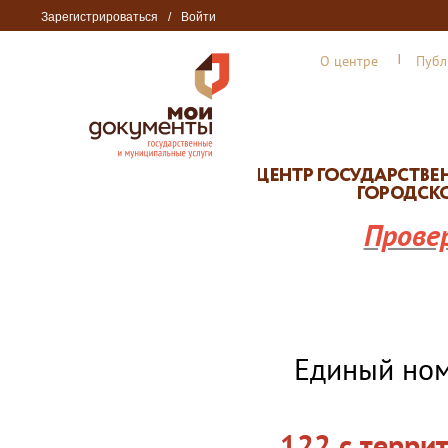
Зарегистрироваться
/
Войти
О центре
Публ
Прове
Единый но
122 с терри