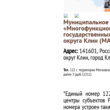
Муниципаль
«Многофункц
государственны
округа Клин (М
Адрес:
141601, Росс
округ Клин, город К
Тел.
122 с территории Московско
далее 3 (доб.52212)
*Единый номер 122
центры субъектов 
номера устроен таки