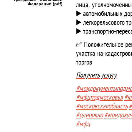
лица, уполномоченны
Федерации (pdf)
▶️ автомобильных до
▶️ легкорельсового т
▶️ транспортно-перес
✅ Положительное реш
участка на кадастро
торгов
Получить услугу
#моидокументыподмо
#мфцподмосковья
#к
#московскаяобласть
#
#одноокно
#моидоку
#мфц