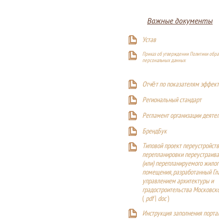
Важные документы
Устав
Приказ об утверждении Политики обра
персональных данных
Отчёт по показателям эффект
Р
егиональный стандарт
Регламент организации деяте
БрендБук
Типовой проект переустройства
перепланировки переустраива
(или) перепланируемого жилог
помещения, разработанный Г
управлением архитектуры и
градостроительства Московск
(
pdf
|
doc
)
Инструкция заполнения порта