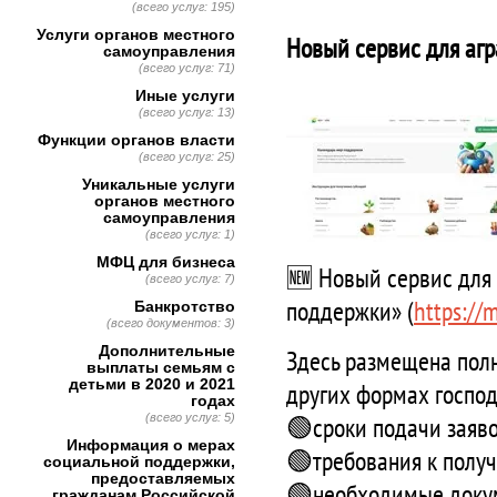
(всего услуг: 195)
Услуги органов местного
Новый сервис для аг
самоуправления
(всего услуг: 71)
Иные услуги
(всего услуг: 13)
Функции органов власти
(всего услуг: 25)
Уникальные услуги
органов местного
самоуправления
(всего услуг: 1)
МФЦ для бизнеса
🆕 Новый сервис для 
(всего услуг: 7)
поддержки» (
https://
Банкротство
(всего документов: 3)
Дополнительные
Здесь размещена полн
выплаты семьям с
детьми в 2020 и 2021
других формах госпо
годах
🟢сроки подачи заяво
(всего услуг: 5)
Информация о мерах
🟢требования к получ
социальной поддержки,
предоставляемых
🟢необходимые доку
гражданам Российской