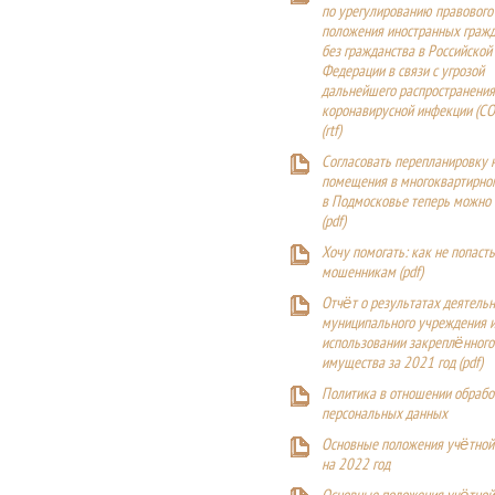
по урегулированию правового
положения иностранных гражд
без гражданства в Российской
Федерации в связи с угрозой
дальнейшего распространения
коронавирусной инфекции (CO
(
rtf
)
Согласовать перепланировку 
помещения в многоквартирн
в Подмосковье теперь можно
(
pdf
)
Хочу помогать: как не попаст
мошенникам (pdf)
Отчёт о результатах деятельн
муниципального учреждения и
использовании закреплённого
имущества за 2021 год (pdf)
Политика в отношении обрабо
персональных данных
Основные положения учётной
на 2022 год