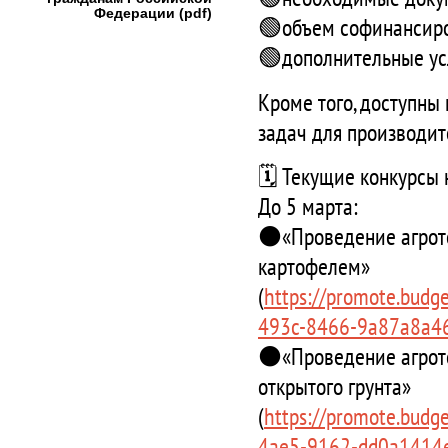
Федерации (pdf)
🟢объем софинансиро
🟢дополнительные усл
Кроме того, доступн
задач для производит
🗓 Текущие конкурсы 
До 5 марта:
⚫️«Проведение агроте
картофелем»
(
https://promote.budge
493c-8466-9a87a8a46
⚫️«Проведение агрот
открытого грунта»
(
https://promote.budge
4ae5-9162-dd0a1414e