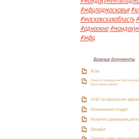
#моидокументыподмо
#мфцподмосковья
#к
#московскаяобласть
#
#одноокно
#моидоку
#мфц
Важные документы
Устав
Приказ об утверждении Политики обра
персональных данных
Отчёт по показателям эффект
Р
егиональный стандарт
Регламент организации деяте
БрендБук
Типовой проект переустройства