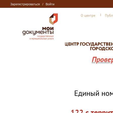
Зарегистрироваться
/
Войти
О центре
Публ
Прове
Единый но
122 с терри