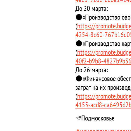
До 20 марта:
⚫️«Производство ово
(
https://promote.budge
4254-8c60-767b16d05
⚫️«Производство кар
(
https://promote.budge
40f2-b9b8-4827b9b36
До 26 марта:
⚫️«Финансовое обесп
затрат на их произво
(
https://promote.budge
4155-acd8-ca6495d2b
▫️#Подмосковье