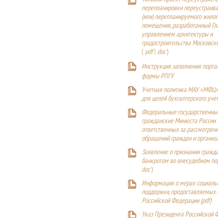
перепланировки переустраива
(или) перепланируемого жилог
помещения, разработанный Г
управлением архитектуры и
градостроительства Московск
(
pdf
|
doc
)
Инструкция заполнения порта
формы РПГУ
Учетная политика МАУ «МФЦ»
для целей бухгалтерского уче
Федеральные государственны
гражданские Минюста России
ответственных за рассмотрен
обращений граждан и организ
Заявление о признании гражд
банкротом во внесудебном п
doc
)
Информация о мерах социаль
поддержки, предоставляемых
Российской Федерации (
pdf
)
Указ Президента Российской 