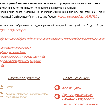
еред отправкой заявления необходимо внимательно проверить достоверность всех данных!
шибки при заполнении полей могут повлиять на получение выплаты.
истанционно подать заявление на получение ежемесячной выплаты для детей до 3 лет 
ttps://es.pfrf.ru/stmt/mzpev/ или на портале Госуслуг:
https://www.gosuslugi.ru/395593/1
.
истанционно обратиться за единовременной выплатой для детей от 3 до 16 лет м
ttps://www.gosuslugi.ru
.
пфр
#пенсионныйфонд
#пфрмоскваимосковскаяобласть
#московскийрегион
#москва
#москов
моидокументыподмосковья
мфцподмосковья
#клин
московскаяобласть
#подмосковье
#умфц
одноокно
#моидокументы
#мфцклин
мфц
Важные документы
Полезные ссылки
Устав
Ваш контроль
Приказ об утверждении Политики обработки
Портал Администрации
персональных данных
городского округа Клин
Портал государственных и