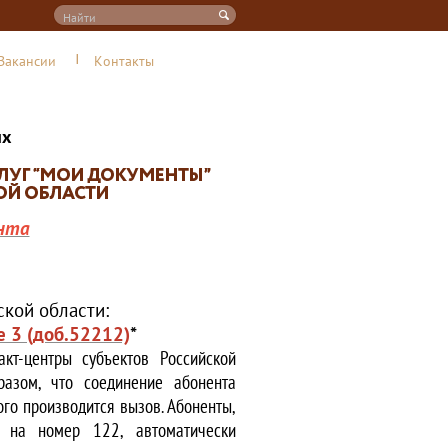
Вакансии
Контакты
их
нта
кой области:
е 3 (доб.52212)
*
кт-центры субъектов Российской
азом, что соединение абонента
ого производится вызов. Абоненты,
е на номер 122, автоматически