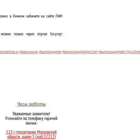
можно в Личном кабинете на сайте ПФР:
ожно только через портал Госуслуг:
скаяобласть
#важнознать
#выплатыдетям
#выплатанадетейдо3лет
#выплатанадетейот3до16лет
Часы работы
Уважаемые заявители!
Уточняйте по телефону горячей
линии:
122 с территории Московской
области, далее 3 (доб.52212)