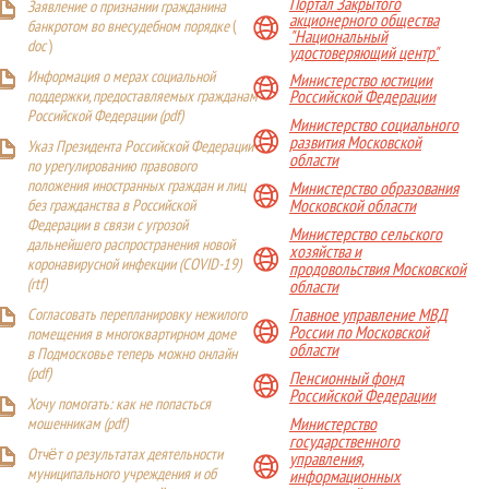
Портал Закрытого
Заявление о признании гражданина
акционерного общества
банкротом во внесудебном порядке
(
"Национальный
doc
)
удостоверяющий центр"
Информация о мерах социальной
Министерство юстиции
поддержки, предоставляемых гражданам
Российской Федерации
Российской Федерации (
pdf
)
Министерство социального
развития Московской
Указ Президента Российской Федерации
области
по урегулированию правового
положения иностранных граждан и лиц
Министерство образования
Московской области
без гражданства в Российской
Федерации в связи с угрозой
Министерство сельского
дальнейшего распространения новой
хозяйства и
коронавирусной инфекции (COVID-19)
продовольствия Московской
(
rtf
)
области
Главное управление МВД
Согласовать перепланировку нежилого
России по Московской
помещения в многоквартирном доме
области
в Подмосковье теперь можно онлайн
(
pdf
)
Пенсионный фонд
Российской Федерации
Хочу помогать: как не попасться
Министерство
мошенникам (pdf)
государственного
Отчёт о результатах деятельности
управления,
муниципального учреждения и об
информационных