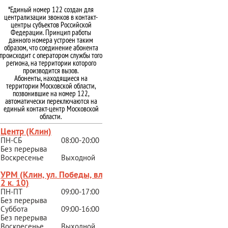
*Единый номер 122 создан для
централизации звонков в контакт-
центры субъектов Российской
Федерации. Принцип работы
данного номера устроен таким
образом, что соединение абонента
происходит с оператором службы того
региона, на территории которого
производится вызов.
Абоненты, находящиеся на
территории Московской области,
позвонившие на номер 122,
автоматически переключаются на
единый контакт-центр Московской
области.
Центр (Клин)
ПН-СБ
08:00-20:00
Без перерыва
Воскресенье
Выходной
УРМ (Клин, ул. Победы, вл.
2 к. 10)
ПН-ПТ
09:00-17:00
Без перерыва
Суббота
09:00-16:00
Без перерыва
Воскресенье
Выходной