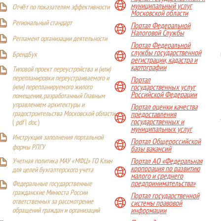
муниципальный услуг
Отчёт по показателям эффективности
Московской области
Р
егиональный стандарт
Портал Федеральной
Налоговой Службы
Регламент организации деятельности
Портал Федеральной
службы государственной
БрендБук
регистрации, кадастра и
картографии
Типовой проект переустройства и (или)
перепланировки переустраиваемого и
Портал
(или) перепланируемого жилого
государственных услуг
Российской Федерации
помещения, разработанный Главным
управлением архитектуры и
Портал оценки качества
градостроительства Московской области
предоставления
государственных и
(
pdf
|
doc
)
муниципальных услуг
Инструкция заполнения портальной
Портал Общероссийской
формы РПГУ
базы вакансий
Учетная политика МАУ «МФЦ» ГО Клин
Портал АО «Федеральная
корпорация по развитию
для целей бухгалтерского учета
малого и среднего
предпринимательства»
Федеральные государственные
гражданские Минюста России
Портал государственной
ответственных за рассмотрение
системы правовой
обращений граждан и организаций
информации