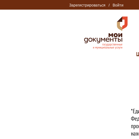
Зарегистрироваться
/
Войти
*Ед
Фед
про
нах