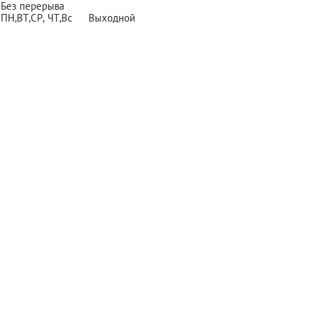
Без перерыва
ПН,ВТ,СР,
ЧТ,Вс
Выходной