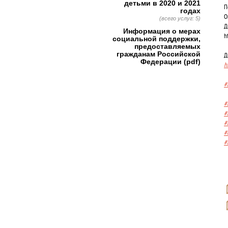
детьми в 2020 и 2021
П
годах
О
(всего услуг: 5)
Д
Информация о мерах
h
социальной поддержки,
предоставляемых
гражданам Российской
Д
Федерации (pdf)
h
#
#
#
#
#
#