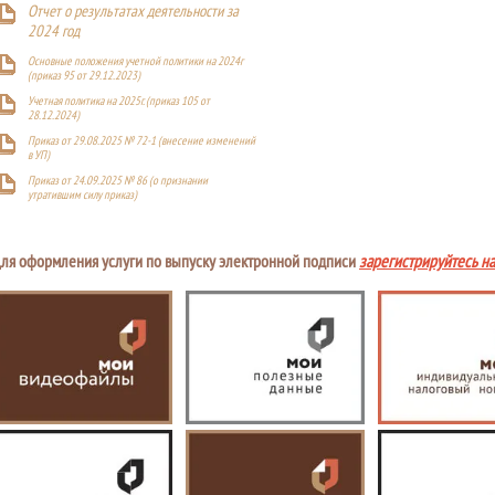
Отчет о результатах деятельности за
2024 год
Основные положения учетной политики на 2024г
(приказ 95 от 29.12.2023)
Учетная политика на 2025г. (приказ 105 от
28.12.2024)
Приказ от 29.08.2025 № 72-1 (внесение изменений
в УП)
Приказ от 24.09.2025 № 86 (о признании
утратившим силу приказ)
ля оформления услуги по выпуску электронной подписи
зарегистрируйтесь н