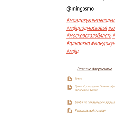
@mingosmo
#моидокументыподмо
#мфцподмосковья
#к
#московскаяобласть
#
#одноокно
#моидоку
#мфц
Важные документы
Устав
Приказ об утверждении Политики обра
персональных данных
Отчёт по показателям эффект
Р
егиональный стандарт