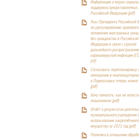
Информация о мерах социаль
поддержки, предоставляемых
Российской Федерации (
pdf
)
Указ Президента Российской 
по урегулированию правового
положения иностранных гражд
без гражданства в Российской
Федерации в связи с угрозой
дальнейшего распространения
коронавирусной инфекции (CO
(
rtf
)
Согласовать перепланировку 
помещения в многоквартирн
в Подмосковье теперь можно
(
pdf
)
Хочу помогать: как не попаст
мошенникам (pdf)
Отчёт о результатах деятельн
муниципального учреждения и
использовании закреплённого
имущества за 2021 год (pdf)
Политика в отношении обрабо