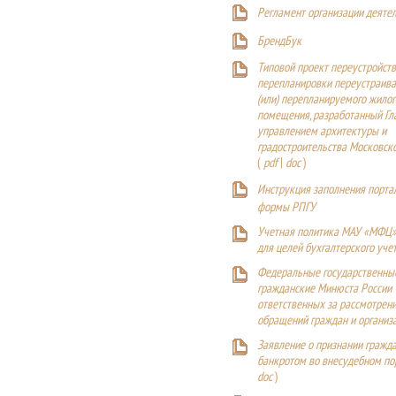
Регламент организации деяте
БрендБук
Типовой проект переустройства
перепланировки переустраива
(или) перепланируемого жилог
помещения, разработанный Г
управлением архитектуры и
градостроительства Московск
(
pdf
|
doc
)
Инструкция заполнения порта
формы РПГУ
Учетная политика МАУ «МФЦ»
для целей бухгалтерского уче
Федеральные государственны
гражданские Минюста России
ответственных за рассмотрен
обращений граждан и организ
Заявление о признании гражд
банкротом во внесудебном п
doc
)