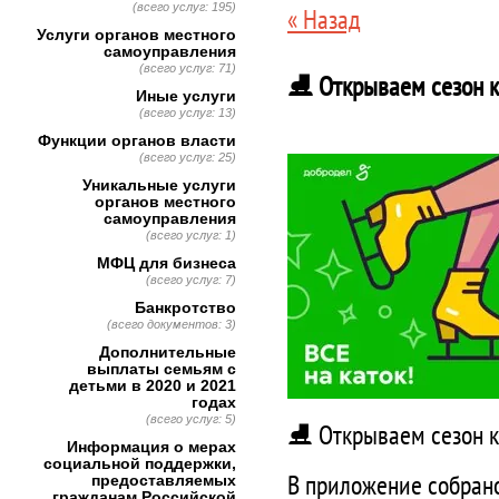
(всего услуг: 195)
« Назад
Услуги органов местного
самоуправления
(всего услуг: 71)
⛸ Открываем сезон к
Иные услуги
(всего услуг: 13)
Функции органов власти
(всего услуг: 25)
Уникальные услуги
органов местного
самоуправления
(всего услуг: 1)
МФЦ для бизнеса
(всего услуг: 7)
Банкротство
(всего документов: 3)
Дополнительные
выплаты семьям с
детьми в 2020 и 2021
годах
(всего услуг: 5)
⛸ Открываем сезон к
Информация о мерах
социальной поддержки,
В приложение собран
предоставляемых
гражданам Российской