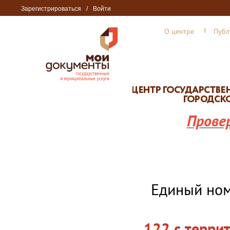
Зарегистрироваться
/
Войти
О центре
Публ
Прове
Единый но
122 с терри