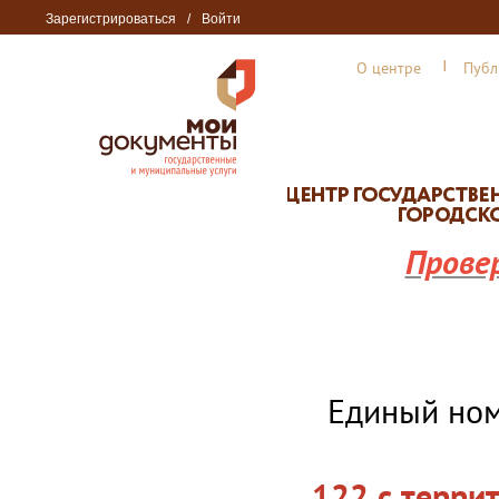
Зарегистрироваться
/
Войти
О центре
Публ
Прове
Единый но
122 с терри