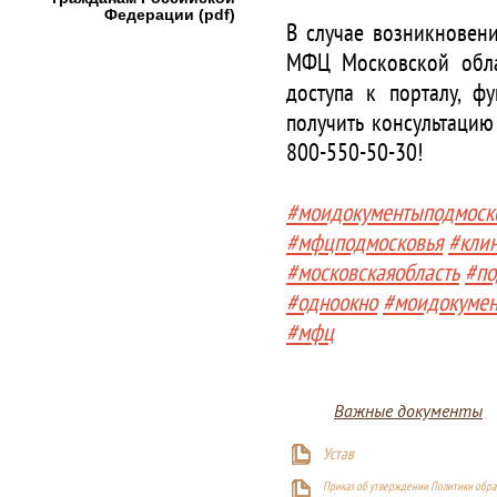
Федерации (pdf)
В случае возникновени
МФЦ Московской облас
доступа к порталу, 
получить консультацию
800-550-50-30!
#моидокументыподмоск
#мфцподмосковья
#кли
#московскаяобласть
#по
#одноокно
#моидокуме
#мфц
Важные документы
Устав
Приказ об утверждении Политики обра