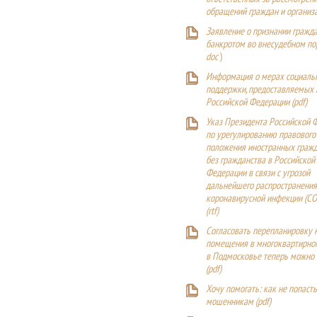
обращений граждан и организ
Заявление о признании гражд
банкротом во внесудебном п
doc
)
Информация о мерах социаль
поддержки, предоставляемых
Российской Федерации (
pdf
)
Указ Президента Российской 
по урегулированию правового
положения иностранных гражд
без гражданства в Российской
Федерации в связи с угрозой
дальнейшего распространения
коронавирусной инфекции (CO
(
rtf
)
Согласовать перепланировку 
помещения в многоквартирн
в Подмосковье теперь можно
(
pdf
)
Хочу помогать: как не попаст
мошенникам (pdf)