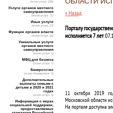
ОБЛАСТИ ИС
(всего услуг: 195)
Услуги органов местного
« Назад
самоуправления
(всего услуг: 71)
Иные услуги
(всего услуг: 13)
Порталу государствен
Функции органов власти
исполняется 7 лет
07.
(всего услуг: 25)
Уникальные услуги
органов местного
самоуправления
(всего услуг: 1)
МФЦ для бизнеса
(всего услуг: 7)
Банкротство
(всего документов: 3)
Дополнительные
выплаты семьям с
детьми в 2020 и 2021
годах
11 октября 2019 год
(всего услуг: 5)
Московской области исп
Информация о мерах
социальной поддержки,
На портале доступна эл
предоставляемых
гражданам Российской