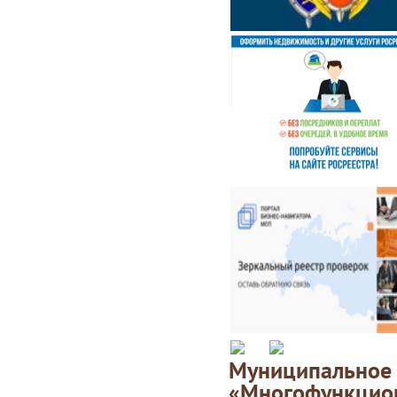
Муниципаль
«Многофункц