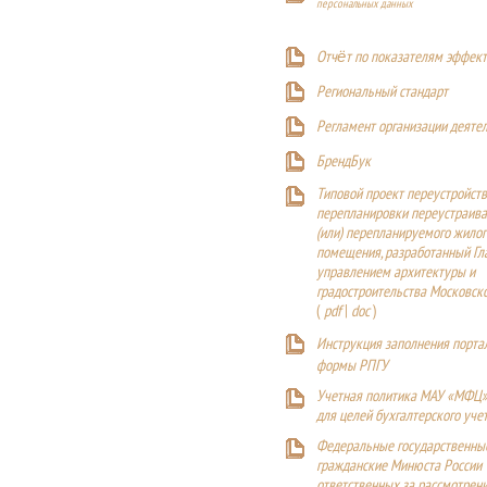
персональных данных
Отчёт по показателям эффект
Р
егиональный стандарт
Регламент организации деяте
БрендБук
Типовой проект переустройства
перепланировки переустраива
(или) перепланируемого жилог
помещения, разработанный Г
управлением архитектуры и
градостроительства Московск
(
pdf
|
doc
)
Инструкция заполнения порта
формы РПГУ
Учетная политика МАУ «МФЦ»
для целей бухгалтерского уче
Федеральные государственны
гражданские Минюста России
ответственных за рассмотрен