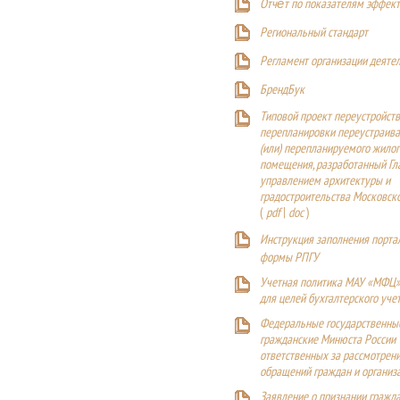
Отчёт по показателям эффект
Р
егиональный стандарт
Регламент организации деяте
БрендБук
Типовой проект переустройства
перепланировки переустраива
(или) перепланируемого жилог
помещения, разработанный Г
управлением архитектуры и
градостроительства Московск
(
pdf
|
doc
)
Инструкция заполнения порта
формы РПГУ
Учетная политика МАУ «МФЦ»
для целей бухгалтерского уче
Федеральные государственны
гражданские Минюста России
ответственных за рассмотрен
обращений граждан и организ
Заявление о признании гражд