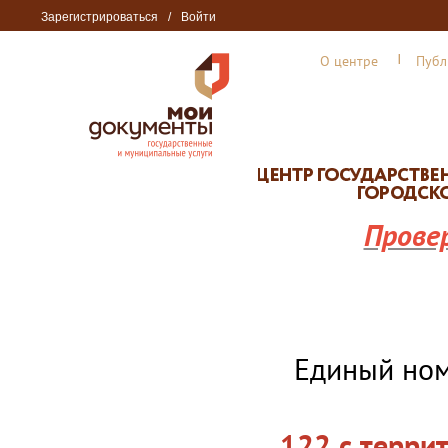
Зарегистрироваться
/
Войти
О центре
Публ
Прове
Единый но
122 с терри