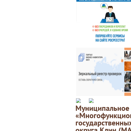
Муниципаль
«Многофункц
государственны
округа Клин (М