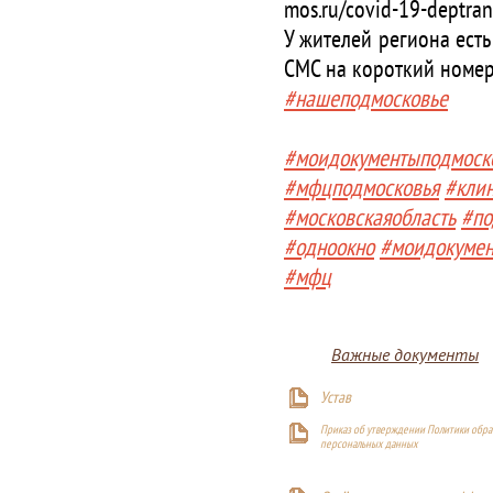
mos.ru/covid-19-deptran
У жителей региона ест
СМС на короткий номер 
#нашеподмосковье
#моидокументыподмоск
#мфцподмосковья
#кли
#московскаяобласть
#по
#одноокно
#моидокуме
#мфц
Важные документы
Устав
Приказ об утверждении Политики обра
персональных данных