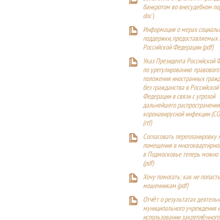
банкротом во внесудебном п
doc
)
Информация о мерах социаль
поддержки, предоставляемых
Российской Федерации (
pdf
)
Указ Президента Российской 
по урегулированию правового
положения иностранных гражд
без гражданства в Российской
Федерации в связи с угрозой
дальнейшего распространения
коронавирусной инфекции (CO
(
rtf
)
Согласовать перепланировку 
помещения в многоквартирн
в Подмосковье теперь можно
(
pdf
)
Хочу помогать: как не попаст
мошенникам (pdf)
Отчёт о результатах деятельн
муниципального учреждения и
использовании закреплённого