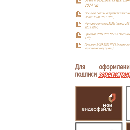
Отчет о результатах деятельн
2024 год
Основные положения учетной политики
(приказ 95 от 29.12.2023)
Учетная политика на 2025г. (приказ 105 
28.12.2024)
Приказ от 29.08.2025 № 72-1 (внесен
в УП)
Приказ от 24.09.2025 № 86 (о признан
утратившим силу приказ)
Для оформлен
подписи
зарегистри