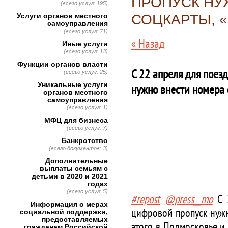
ПРОПУСК НУ
(всего услуг: 195)
Услуги органов местного
СОЦКАРТЫ, «
самоуправления
(всего услуг: 71)
« Назад
Иные услуги
(всего услуг: 13)
Функции органов власти
С 22 апреля для поез
(всего услуг: 25)
Уникальные услуги
нужно внести номера 
органов местного
самоуправления
(всего услуг: 1)
МФЦ для бизнеса
(всего услуг: 7)
Банкротство
(всего документов: 3)
Дополнительные
выплаты семьям с
детьми в 2020 и 2021
годах
(всего услуг: 5)
#repost
@press__mo
С
2
Информация о мерах
цифровой пропуск нужн
социальной поддержки,
предоставляемых
этого в Подмосковье и
гражданам Российской