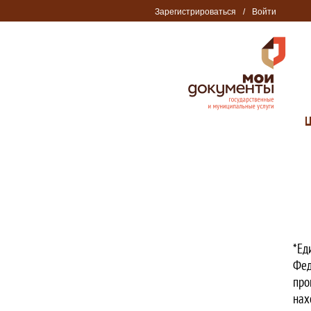
Зарегистрироваться
/
Войти
*Ед
Фед
про
нах