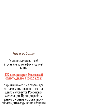
Часы работы
Уважаемые заявители!
Уточняйте по телефону горячей
линии:
122 с территории Московской
области, далее 3 (доб.52212)
*Единый номер 122 создан для
централизации звонков в контакт-
центры субъектов Российской
Федерации. Принцип работы
данного номера устроен таким
образом, что соединение абонента