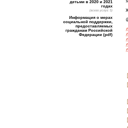
з
детьми в 2020 и 2021
годах
Ж
(всего услуг: 5)
Информация о мерах
@
социальной поддержки,
предоставляемых
#
гражданам Российской
#
Федерации (pdf)
#
#
#