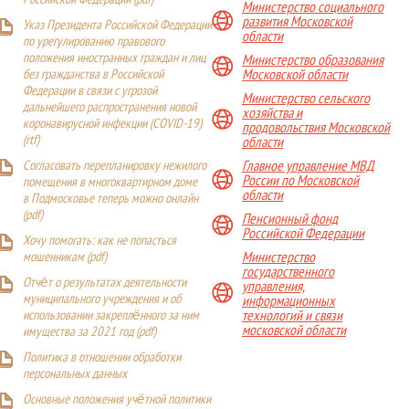
Российской Федерации (
pdf
)
Министерство социального
развития Московской
Указ Президента Российской Федерации
области
по урегулированию правового
положения иностранных граждан и лиц
Министерство образования
Московской области
без гражданства в Российской
Федерации в связи с угрозой
Министерство сельского
дальнейшего распространения новой
хозяйства и
коронавирусной инфекции (COVID-19)
продовольствия Московской
(
rtf
)
области
Главное управление МВД
Согласовать перепланировку нежилого
России по Московской
помещения в многоквартирном доме
области
в Подмосковье теперь можно онлайн
(
pdf
)
Пенсионный фонд
Российской Федерации
Хочу помогать: как не попасться
Министерство
мошенникам (pdf)
государственного
Отчёт о результатах деятельности
управления,
муниципального учреждения и об
информационных
технологий и связи
использовании закреплённого за ним
московской области
имущества за 2021 год (pdf)
Политика в отношении обработки
персональных данных
Основные положения учётной политики