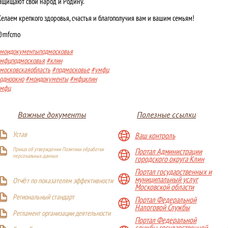
ащищают свой народ и Родину.
елаем крепкого здоровья, счастья и благополучия вам и вашим семьям!
mfcmo
моидокументыподмосковья
мфцподмосковья
#клин
московскаяобласть
#подмосковье
#умфц
одноокно
#моидокументы
#мфцклин
мфц
Важные документы
Полезные ссылки
Устав
Ваш контроль
Приказ об утверждении Политики обработки
Портал Администрации
персональных данных
городского округа Клин
Портал государственных и
муниципальный услуг
Отчёт по показателям эффективности
Московской области
Р
егиональный стандарт
Портал Федеральной
Налоговой Службы
Регламент организации деятельности
Портал Федеральной