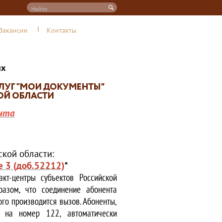
Вакансии
Контакты
их
нта
кой области:
е 3 (доб.52212)
*
кт-центры субъектов Российской
азом, что соединение абонента
ого производится вызов. Абоненты,
е на номер 122, автоматически