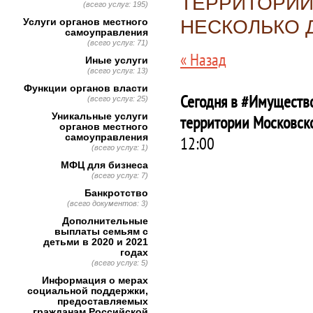
ТЕРРИТОРИИ
(всего услуг: 195)
Услуги органов местного
НЕСКОЛЬКО 
самоуправления
(всего услуг: 71)
« Назад
Иные услуги
(всего услуг: 13)
Функции органов власти
Сегодня в #Имущество
(всего услуг: 25)
Уникальные услуги
территории Московско
органов местного
самоуправления
12:00
(всего услуг: 1)
МФЦ для бизнеса
(всего услуг: 7)
Банкротство
(всего документов: 3)
Дополнительные
выплаты семьям с
детьми в 2020 и 2021
годах
(всего услуг: 5)
Информация о мерах
социальной поддержки,
предоставляемых
гражданам Российской