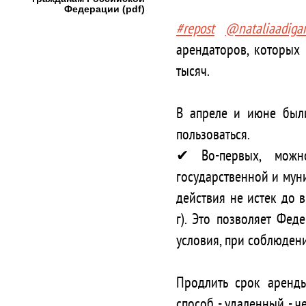
Федерации (pdf)
#repost
@nataliaadiga
арендаторов, которых
тысяч. ⠀
⠀
В апреле и июне был
пользоваться. ⠀
✔ Во-первых, можн
государственной и мун
действия не истек до 
г). Это позволяет Фе
условия, при соблюден
⠀
Продлить срок аренд
способ - удаленный - ч