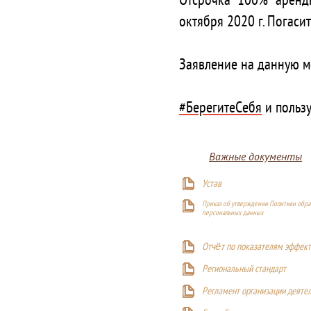
Отсрочка 100% аренд
октября 2020 г. Погас
⠀
Заявление на данную м
⠀
#БерегитеCебя
и польз
Важные документы
Устав
Приказ об утверждении Политики обра
персональных данных
Отчёт по показателям эффект
Р
егиональный стандарт
Регламент организации деяте