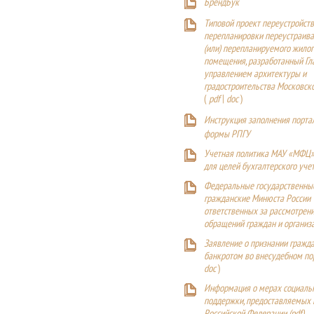
БрендБук
Типовой проект переустройства
перепланировки переустраива
(или) перепланируемого жилог
помещения, разработанный Г
управлением архитектуры и
градостроительства Московск
(
pdf
|
doc
)
Инструкция заполнения порта
формы РПГУ
Учетная политика МАУ «МФЦ»
для целей бухгалтерского уче
Федеральные государственны
гражданские Минюста России
ответственных за рассмотрен
обращений граждан и организ
Заявление о признании гражд
банкротом во внесудебном п
doc
)
Информация о мерах социаль
поддержки, предоставляемых