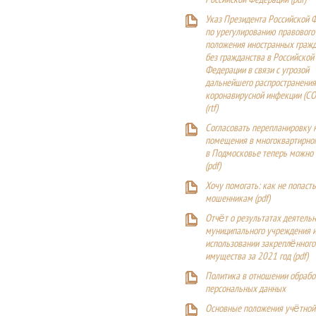
Российской Федерации (
pdf
)
Указ Президента Российской 
по урегулированию правового
положения иностранных гражд
без гражданства в Российской
Федерации в связи с угрозой
дальнейшего распространения
коронавирусной инфекции (CO
(
rtf
)
Согласовать перепланировку 
помещения в многоквартирн
в Подмосковье теперь можно
(
pdf
)
Хочу помогать: как не попаст
мошенникам (pdf)
Отчёт о результатах деятельн
муниципального учреждения и
использовании закреплённого
имущества за 2021 год (pdf)
Политика в отношении обрабо
персональных данных
Основные положения учётной