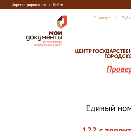
Зарегистрироваться
/
Войти
О центре
Публ
Прове
Единый но
122 с терри