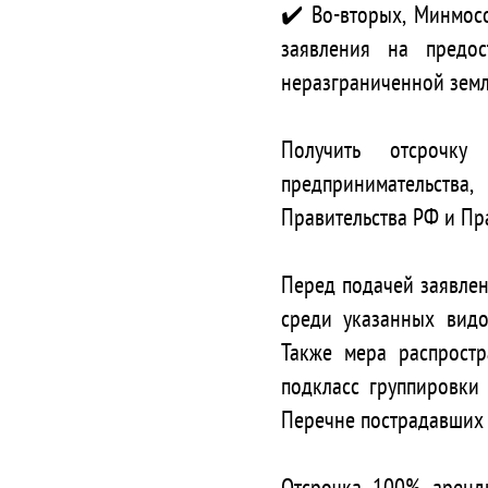
✔️ Во-вторых, Минмос
заявления на предо
неразграниченной земл
⠀
Получить отсрочк
предпринимательств
Правительства РФ и Пр
⠀
Перед подачей заявлен
среди указанных видо
Также мера распрост
подкласс группировки 
Перечне пострадавших
⠀