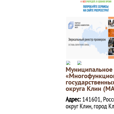
Муниципаль
«Многофункц
государственны
округа Клин (М
Адрес:
141601, Росс
округ Клин, город К