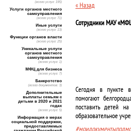
(всего услуг: 195)
« Назад
Услуги органов местного
самоуправления
(всего услуг: 71)
Сотрудники МАУ «МФЦ
Иные услуги
(всего услуг: 13)
Функции органов власти
(всего услуг: 25)
Уникальные услуги
органов местного
самоуправления
(всего услуг: 1)
МФЦ для бизнеса
(всего услуг: 7)
Банкротство
(всего документов: 3)
Сегодня в пункте 
Дополнительные
помогают белгородц
выплаты семьям с
детьми в 2020 и 2021
поставить детей на
годах
(всего услуг: 5)
образовательное учр
Информация о мерах
социальной поддержки,
предоставляемых
#моидокументыподмо
гражданам Российской