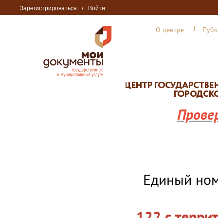
Зарегистрироваться
/
Войти
О центре
Публ
Прове
Единый но
122 с терри