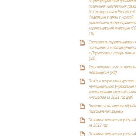
по урегулированию правового
положения иностранных гражд
без гражданства в Российской
Федерации в связи с угрозой
дальнейшего распространения
коронавирусной инфекции (CO
(
rtf
)
Согласовать перепланировку 
помещения в многоквартирн
в Подмосковье теперь можно
(
pdf
)
Хочу помогать: как не попаст
мошенникам (pdf)
Отчёт о результатах деятельн
муниципального учреждения и
использовании закреплённого
имущества за 2021 год (pdf)
Политика в отношении обрабо
персональных данных
Основные положения учётной
на 2022 год
Основные положения учётной