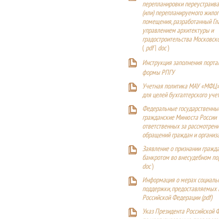
перепланировки переустраива
(или) перепланируемого жилог
помещения, разработанный Г
управлением архитектуры и
градостроительства Московск
(
pdf
|
doc
)
Инструкция заполнения порта
формы РПГУ
Учетная политика МАУ «МФЦ»
для целей бухгалтерского уче
Федеральные государственны
гражданские Минюста России
ответственных за рассмотрен
обращений граждан и организ
Заявление о признании гражд
банкротом во внесудебном п
doc
)
Информация о мерах социаль
поддержки, предоставляемых
Российской Федерации (
pdf
)
Указ Президента Российской 