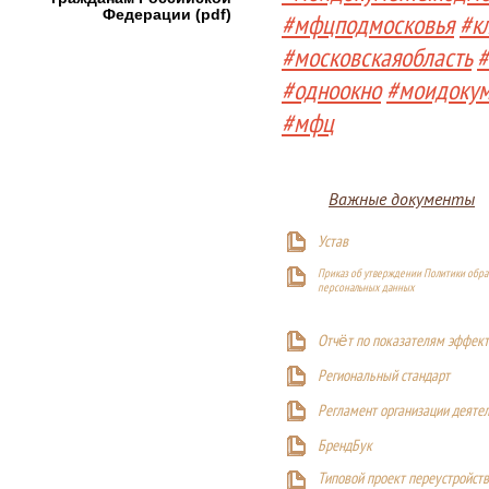
Федерации (pdf)
#мфцподмосковья
#к
#московскаяобласть
#
#одноокно
#моидоку
#мфц
Важные документы
Устав
Приказ об утверждении Политики обра
персональных данных
Отчёт по показателям эффект
Р
егиональный стандарт
Регламент организации деяте
БрендБук
Типовой проект переустройства