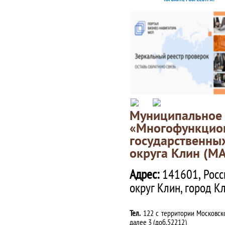
Муниципаль
«Многофункц
государственны
округа Клин (М
Адрес:
141601, Росс
округ Клин, город К
Тел.
122 с территории Московско
далее 3 (доб.52212)