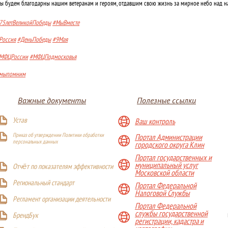
ы будем благодарны нашим ветеранам и героям, отдавшим свою жизнь за мирное небо над 
75летВеликойПобеды
#МыВместе
Россия
#ДеньПобеды
#9Мая
МФЦРоссии
#МФЦПодмосковья
мыпомним
Важные документы
Полезные ссылки
Устав
Ваш контроль
Приказ об утверждении Политики обработки
Портал Администрации
персональных данных
городского округа Клин
Портал государственных и
муниципальный услуг
Отчёт по показателям эффективности
Московской области
Р
егиональный стандарт
Портал Федеральной
Налоговой Службы
Регламент организации деятельности
Портал Федеральной
службы государственной
БрендБук
регистрации, кадастра и