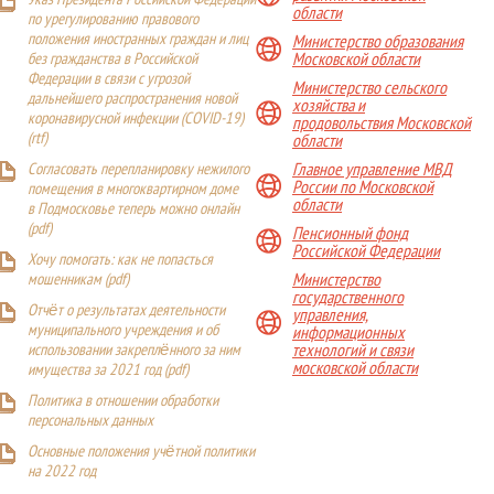
Указ Президента Российской Федерации
области
по урегулированию правового
положения иностранных граждан и лиц
Министерство образования
Московской области
без гражданства в Российской
Федерации в связи с угрозой
Министерство сельского
дальнейшего распространения новой
хозяйства и
коронавирусной инфекции (COVID-19)
продовольствия Московской
(
rtf
)
области
Главное управление МВД
Согласовать перепланировку нежилого
России по Московской
помещения в многоквартирном доме
области
в Подмосковье теперь можно онлайн
(
pdf
)
Пенсионный фонд
Российской Федерации
Хочу помогать: как не попасться
Министерство
мошенникам (pdf)
государственного
Отчёт о результатах деятельности
управления,
муниципального учреждения и об
информационных
технологий и связи
использовании закреплённого за ним
московской области
имущества за 2021 год (pdf)
Политика в отношении обработки
персональных данных
Основные положения учётной политики
на 2022 год