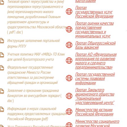
картографии
Типовой проект переустройства и (или)
перепланировки переустраиваемого и
Портал
(или) перепланируемого жилого
государственных услуг
Российской Федерации
помещения, разработанный Главным
управлением архитектуры и
Портал оценки качества
градостроительства Московской области
предоставления
государственных и
(
pdf
|
doc
)
муниципальных услуг
Инструкция заполнения портальной
Портал Общероссийской
формы РПГУ
базы вакансий
Учетная политика МАУ «МФЦ» ГО Клин
Портал АО «Федеральная
корпорация по развитию
для целей бухгалтерского учета
малого и среднего
предпринимательства»
Федеральные государственные
гражданские Минюста России
Портал государственной
ответственных за рассмотрение
системы правовой
обращений граждан и организаций
информации
Портал Закрытого
Заявление о признании гражданина
акционерного общества
банкротом во внесудебном порядке
(
"Национальный
doc
)
удостоверяющий центр"
Информация о мерах социальной
Министерство юстиции
поддержки, предоставляемых гражданам
Российской Федерации
Российской Федерации (
pdf
)
Министерство социального
развития Московской