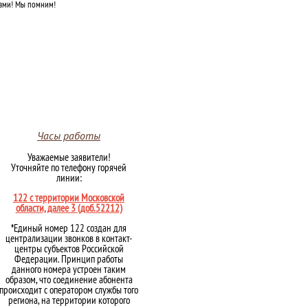
нами! Мы помним!
Часы работы
Уважаемые заявители!
Уточняйте по телефону горячей
линии:
122 с территории Московской
области, далее 3 (доб.52212)
*Единый номер 122 создан для
централизации звонков в контакт-
центры субъектов Российской
Федерации. Принцип работы
данного номера устроен таким
образом, что соединение абонента
происходит с оператором службы того
региона, на территории которого