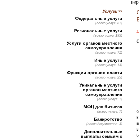
пер
Услуги
Федеральные услуги
(всего услуг: 81)
«
Региональные услуги
(всего услуг: 195)
С
Услуги органов местного
самоуправления
(всего услуг: 71)
Иные услуги
(всего услуг: 13)
Функции органов власти
(всего услуг: 25)
Уникальные услуги
органов местного
самоуправления
(всего услуг: 1)
МФЦ для бизнеса
С
(всего услуг: 7)
В
Банкротство
в
(всего документов: 3)
В
Дополнительные
С
выплаты семьям с