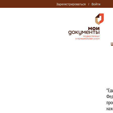
Зарегистрироваться
/
Войти
*Ед
Фед
про
нах