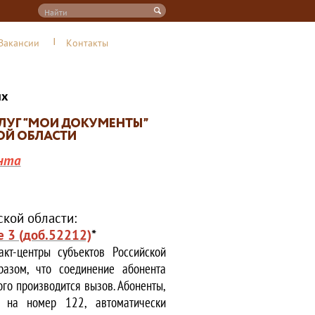
Вакансии
Контакты
их
нта
кой области:
е 3 (доб.52212)
*
кт-центры субъектов Российской
азом, что соединение абонента
ого производится вызов. Абоненты,
е на номер 122, автоматически