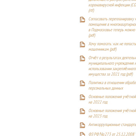
коронавирусной инфекции (CO
(
rtf
)
Согласовать перепланировку 
помещения в многоквартирн
в Подмосковье теперь можно
(
pdf
)
Хочу помогать: как не попаст
мошенникам (pdf)
Отчёт о результатах деятельн
муниципального учреждения и
использовании закреплённого
имущества за 2021 год (pdf)
Политика в отношении обрабо
персональных данных
Основные положения учётной
на 2022 год
Основные положения учётной
на 2023 год
Антикоррупционные стандарт
ФЗ РФ №273 от 25.12.2008 