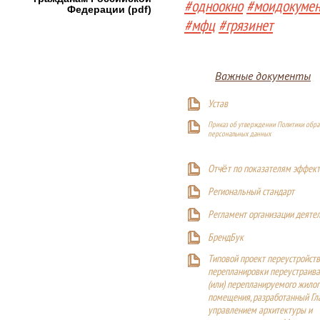
#одноокно
#моидокуме
Федерации (pdf)
#мфц
#грязинет
Важные документы
Устав
Приказ об утверждении Политики обра
персональных данных
Отчёт по показателям эффект
Р
егиональный стандарт
Регламент организации деяте
БрендБук
Типовой проект переустройства
перепланировки переустраива
(или) перепланируемого жилог
помещения, разработанный Г
управлением архитектуры и