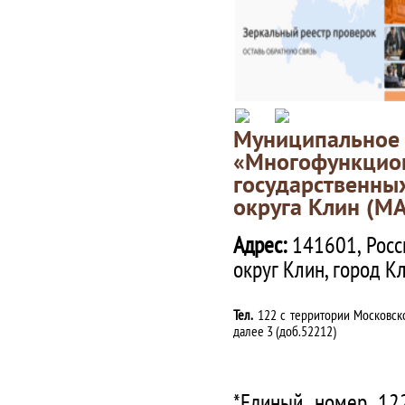
Муниципаль
«Многофункц
государственны
округа Клин (М
Адрес:
141601, Росс
округ Клин, город К
Тел.
122 с территории Московско
далее 3 (доб.52212)
*Единый номер 122