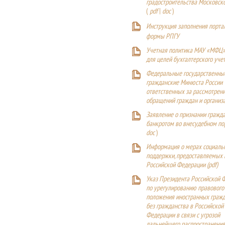
градостроительства Московск
(
pdf
|
doc
)
Инструкция заполнения порта
формы РПГУ
Учетная политика МАУ «МФЦ»
для целей бухгалтерского уче
Федеральные государственны
гражданские Минюста России
ответственных за рассмотрен
обращений граждан и организ
Заявление о признании гражд
банкротом во внесудебном п
doc
)
Информация о мерах социаль
поддержки, предоставляемых
Российской Федерации (
pdf
)
Указ Президента Российской 
по урегулированию правового
положения иностранных гражд
без гражданства в Российской
Федерации в связи с угрозой
дальнейшего распространения