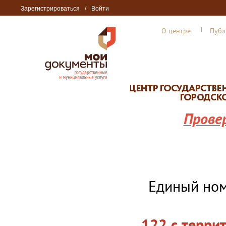
Зарегистрироваться
/
Войти
О центре
Публ
Прове
Единый но
122 с терри