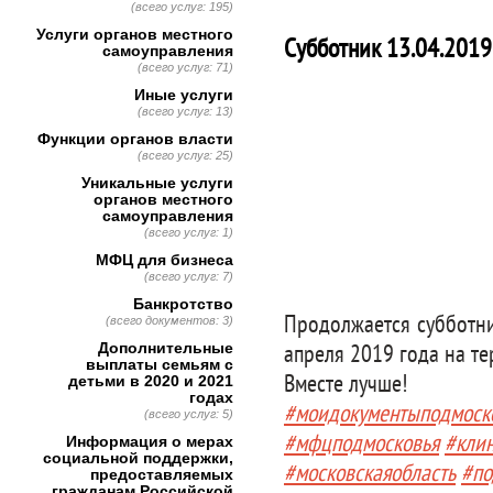
(всего услуг: 195)
Услуги органов местного
Субботник 13.04.2019
самоуправления
(всего услуг: 71)
Иные услуги
(всего услуг: 13)
Функции органов власти
(всего услуг: 25)
Уникальные услуги
органов местного
самоуправления
(всего услуг: 1)
МФЦ для бизнеса
(всего услуг: 7)
Банкротство
Продолжается субботни
(всего документов: 3)
Дополнительные
апреля 2019 года на т
выплаты семьям с
Вместе лучше!
детьми в 2020 и 2021
годах
#моидокументыподмоск
(всего услуг: 5)
#мфцподмосковья
#кли
Информация о мерах
социальной поддержки,
#московскаяобласть
#по
предоставляемых
гражданам Российской