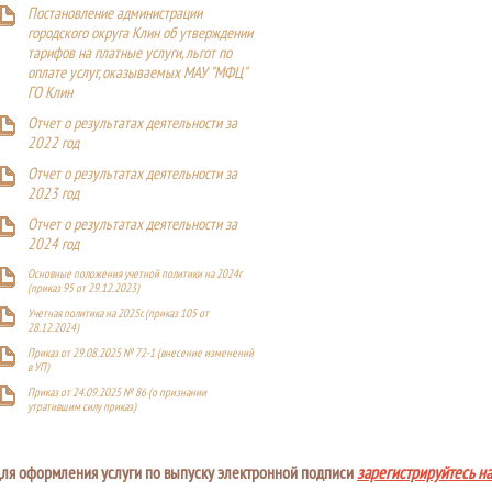
Постановление администрации
городского округа Клин об утверждении
тарифов на платные услуги, льгот по
оплате услуг, оказываемых МАУ "МФЦ"
ГО Клин
Отчет о результатах деятельности за
2022 год
Отчет о результатах деятельности за
2023 год
Отчет о результатах деятельности за
2024 год
Основные положения учетной политики на 2024г
(приказ 95 от 29.12.2023)
Учетная политика на 2025г. (приказ 105 от
28.12.2024)
Приказ от 29.08.2025 № 72-1 (внесение изменений
в УП)
Приказ от 24.09.2025 № 86 (о признании
утратившим силу приказ)
ля оформления услуги по выпуску электронной подписи
зарегистрируйтесь н