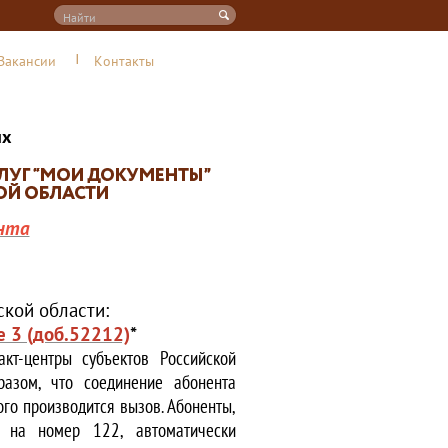
Вакансии
Контакты
их
нта
кой области:
е 3 (доб.52212)
*
кт-центры субъектов Российской
азом, что соединение абонента
ого производится вызов. Абоненты,
е на номер 122, автоматически