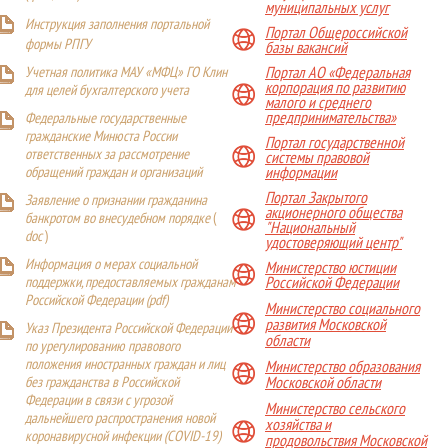
муниципальных услуг
Инструкция заполнения портальной
Портал Общероссийской
формы РПГУ
базы вакансий
Учетная политика МАУ «МФЦ» ГО Клин
Портал АО «Федеральная
корпорация по развитию
для целей бухгалтерского учета
малого и среднего
предпринимательства»
Федеральные государственные
гражданские Минюста России
Портал государственной
ответственных за рассмотрение
системы правовой
обращений граждан и организаций
информации
Портал Закрытого
Заявление о признании гражданина
акционерного общества
банкротом во внесудебном порядке
(
"Национальный
doc
)
удостоверяющий центр"
Информация о мерах социальной
Министерство юстиции
поддержки, предоставляемых гражданам
Российской Федерации
Российской Федерации (
pdf
)
Министерство социального
развития Московской
Указ Президента Российской Федерации
области
по урегулированию правового
положения иностранных граждан и лиц
Министерство образования
Московской области
без гражданства в Российской
Федерации в связи с угрозой
Министерство сельского
дальнейшего распространения новой
хозяйства и
коронавирусной инфекции (COVID-19)
продовольствия Московской