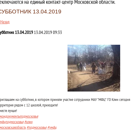
еключаются на единый контакт-центр Московской области.
СУББОТНИК 13.04.2019
 Назад
убботник 13.04.2019
13.04.2019 09:33
риглашаем на субботник, в котором приняли участие сотрудники МАУ "МФЦ" ГО Клин сегодня 
ерритория рядом с 12 школой, приходите!
месте лучше!
моидокументыподмосковья
мфцподмосковья
#клин
московскаяобласть
#подмосковье
#умфц