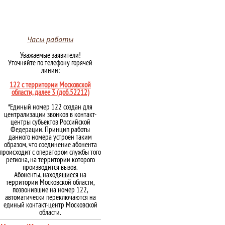
Часы работы
Уважаемые заявители!
Уточняйте по телефону горячей
линии:
122 с территории Московской
области, далее 3 (доб.52212)
*Единый номер 122 создан для
централизации звонков в контакт-
центры субъектов Российской
Федерации. Принцип работы
данного номера устроен таким
образом, что соединение абонента
происходит с оператором службы того
региона, на территории которого
производится вызов.
Абоненты, находящиеся на
территории Московской области,
позвонившие на номер 122,
автоматически переключаются на
единый контакт-центр Московской
области.