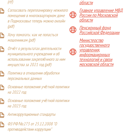
(
rtf
)
области
Главное управление МВД
Согласовать перепланировку нежилого
России по Московской
помещения в многоквартирном доме
области
в Подмосковье теперь можно онлайн
(
pdf
)
Пенсионный фонд
Российской Федерации
Хочу помогать: как не попасться
Министерство
мошенникам (pdf)
государственного
Отчёт о результатах деятельности
управления,
муниципального учреждения и об
информационных
технологий и связи
использовании закреплённого за ним
московской области
имущества за 2021 год (pdf)
Политика в отношении обработки
персональных данных
Основные положения учётной политики
на 2022 год
Основные положения учётной политики
на 2023 год
Антикоррупционные стандарты
ФЗ РФ №273 от 25.12.2008 "О
противодействии коррупции"