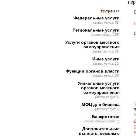
пер
Услуги
Федеральные услуги
«
(всего услуг: 81)
Региональные услуги
С
(всего услуг: 195)
Услуги органов местного
самоуправления
(всего услуг: 71)
Иные услуги
(всего услуг: 13)
Функции органов власти
(всего услуг: 25)
Уникальные услуги
органов местного
самоуправления
(всего услуг: 1)
П
МФЦ для бизнеса
т
(всего услуг: 7)
В
Банкротство
#
(всего документов: 3)
#
Дополнительные
#
выплаты семьям с