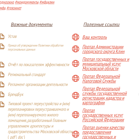
одноокно
#моидокументы
#мфцклин
мфц
#грязинет
Важные документы
Полезные ссылки
Устав
Ваш контроль
Приказ об утверждении Политики обработки
Портал Администрации
персональных данных
городского округа Клин
Портал государственных и
муниципальный услуг
Отчёт по показателям эффективности
Московской области
Р
егиональный стандарт
Портал Федеральной
Налоговой Службы
Регламент организации деятельности
Портал Федеральной
службы государственной
БрендБук
регистрации, кадастра и
картографии
Типовой проект переустройства и (или)
перепланировки переустраиваемого и
Портал
(или) перепланируемого жилого
государственных услуг
Российской Федерации
помещения, разработанный Главным
управлением архитектуры и
Портал оценки качества
градостроительства Московской области
предоставления
государственных и
(
pdf
|
doc
)