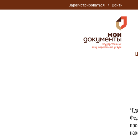
Зарегистрироваться
/
Войти
*Ед
Фед
про
нах