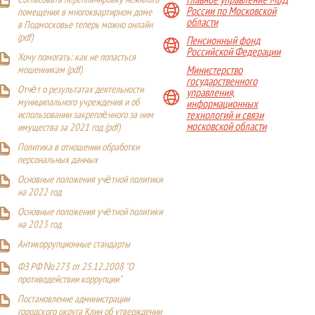
Согласовать перепланировку нежилого
России по Московской
помещения в многоквартирном доме
области
в Подмосковье теперь можно онлайн
(
pdf
)
Пенсионный фонд
Российской Федерации
Хочу помогать: как не попасться
Министерство
мошенникам (pdf)
государственного
Отчёт о результатах деятельности
управления,
муниципального учреждения и об
информационных
технологий и связи
использовании закреплённого за ним
московской области
имущества за 2021 год (pdf)
Политика в отношении обработки
персональных данных
Основные положения учётной политики
на 2022 год
Основные положения учётной политики
на 2023 год
Антикоррупционные стандарты
ФЗ РФ №273 от 25.12.2008 "О
противодействии коррупции"
Постановление администрации
городского округа Клин об утверждении