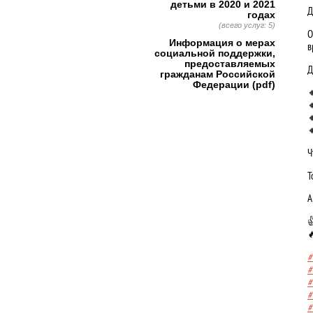
детьми в 2020 и 2021
Д
годах
(всего услуг: 5)
О
Информация о мерах
в
социальной поддержки,
предоставляемых
Д
гражданам Российской
Федерации (pdf)



Ч
Т
А


#
#
#
#
#