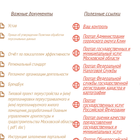
Важные документы
Полезные ссылки
Устав
Ваш контроль
Приказ об утверждении Политики обработки
Портал Администрации
персональных данных
городского округа Клин
Портал государственных и
муниципальный услуг
Отчёт по показателям эффективности
Московской области
Р
егиональный стандарт
Портал Федеральной
Налоговой Службы
Регламент организации деятельности
Портал Федеральной
службы государственной
БрендБук
регистрации, кадастра и
картографии
Типовой проект переустройства и (или)
перепланировки переустраиваемого и
Портал
(или) перепланируемого жилого
государственных услуг
Российской Федерации
помещения, разработанный Главным
управлением архитектуры и
Портал оценки качества
градостроительства Московской области
предоставления
государственных и
(
pdf
|
doc
)
муниципальных услуг
Инструкция заполнения портальной
Портал Общероссийской