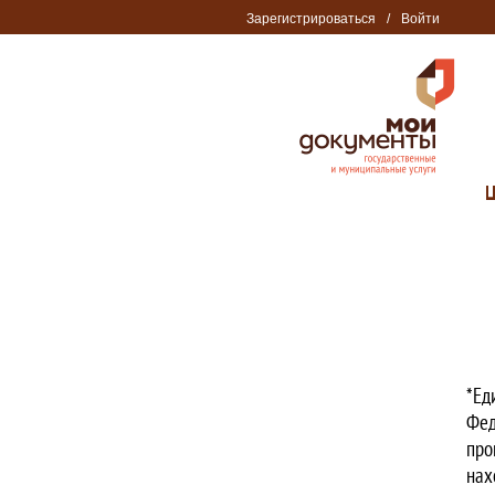
Зарегистрироваться
/
Войти
*Ед
Фед
про
нах