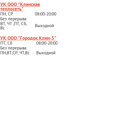
УК ООО "Клинская
теплосеть"
ПН, СР
08:00-20:00
Без перерыва
ВТ, ЧТ ,ПТ, Сб,
Выходной
Вс
УК ООО "Городок Клин-5"
ПТ, Сб
08:00-20:00
Без перерыва
ПН,ВТ,СР,
ЧТ,Вс
Выходной