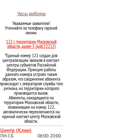
Часы работы
Уважаемые заявители!
Уточняйте по телефону горячей
линии:
122 с территории Московской
области, далее 3 (доб.52212)
*Единый номер 122 создан для
централизации звонков в контакт-
центры субъектов Российской
Федерации. Принцип работы
данного номера устроен таким
образом, что соединение абонента
происходит с оператором службы того
региона, на территории которого
производится вызов.
Абоненты, находящиеся на
территории Московской области,
позвонившие на номер 122,
автоматически переключаются на
единый контакт-центр Московской
области.
Центр (Клин)
ПН-СБ
08:00-20:00