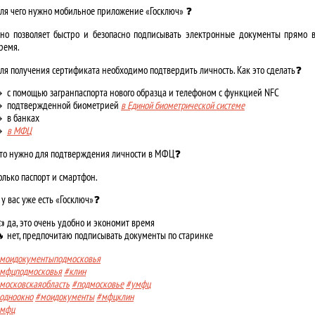
ля чего нужно мобильное приложение «Госключ» ❓
но позволяет быстро и безопасно подписывать электронные документы прямо 
ремя.
ля получения сертификата необходимо подтвердить личность. Как это сделать❓
 с помощью загранпаспорта нового образца и телефоном с функцией NFC
 подтвержденной биометрией
в Единой биометрической системе
 в банках
🔸
в МФЦ
то нужно для подтверждения личности в МФЦ❓
олько паспорт и смартфон.
 у вас уже есть «Госключ»❓
 да, это очень удобно и экономит время
 нет, предпочитаю подписывать документы по старинке
моидокументыподмосковья
мфцподмосковья
#клин
московскаяобласть
#подмосковье
#умфц
одноокно
#моидокументы
#мфцклин
мфц