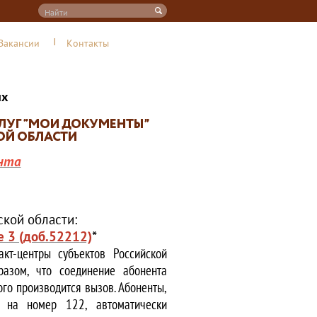
Вакансии
Контакты
их
нта
кой области:
е 3 (доб.52212)
*
кт-центры субъектов Российской
азом, что соединение абонента
ого производится вызов. Абоненты,
е на номер 122, автоматически