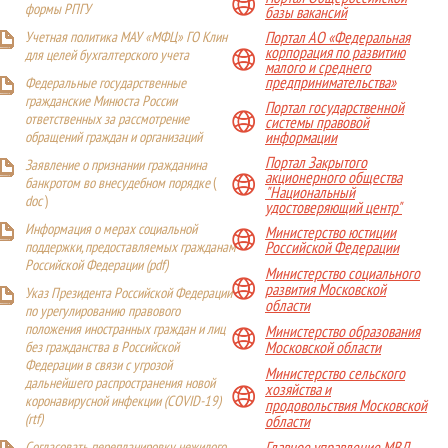
формы РПГУ
базы вакансий
Учетная политика МАУ «МФЦ» ГО Клин
Портал АО «Федеральная
корпорация по развитию
для целей бухгалтерского учета
малого и среднего
предпринимательства»
Федеральные государственные
гражданские Минюста России
Портал государственной
ответственных за рассмотрение
системы правовой
обращений граждан и организаций
информации
Портал Закрытого
Заявление о признании гражданина
акционерного общества
банкротом во внесудебном порядке
(
"Национальный
doc
)
удостоверяющий центр"
Информация о мерах социальной
Министерство юстиции
поддержки, предоставляемых гражданам
Российской Федерации
Российской Федерации (
pdf
)
Министерство социального
развития Московской
Указ Президента Российской Федерации
области
по урегулированию правового
положения иностранных граждан и лиц
Министерство образования
Московской области
без гражданства в Российской
Федерации в связи с угрозой
Министерство сельского
дальнейшего распространения новой
хозяйства и
коронавирусной инфекции (COVID-19)
продовольствия Московской
(
rtf
)
области
Главное управление МВД