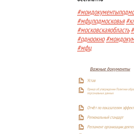
#моидокументыподмо
#мфцподмосковья
#к
#московскаяобласть
#
#одноокно
#моидоку
#мфц
Важные документы
Устав
Приказ об утверждении Политики обра
персональных данных
Отчёт по показателям эффект
Р
егиональный стандарт
Регламент организации деяте