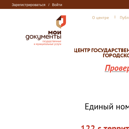
Зарегистрироваться
/
Войти
О центре
Публ
Прове
Единый но
122 с терри