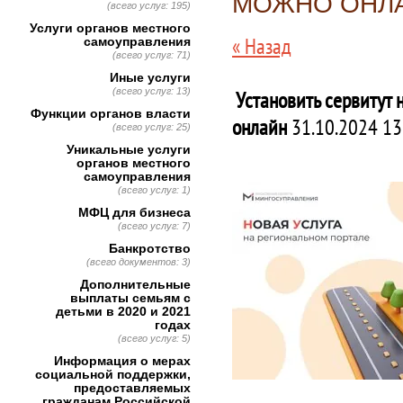
МОЖНО ОНЛ
(всего услуг: 195)
Услуги органов местного
« Назад
самоуправления
(всего услуг: 71)
Иные услуги
(всего услуг: 13)
Установить сервитут 
Функции органов власти
онлайн
31.10.2024 13
(всего услуг: 25)
Уникальные услуги
органов местного
самоуправления
(всего услуг: 1)
МФЦ для бизнеса
(всего услуг: 7)
Банкротство
(всего документов: 3)
Дополнительные
выплаты семьям с
детьми в 2020 и 2021
годах
(всего услуг: 5)
Информация о мерах
социальной поддержки,
предоставляемых
гражданам Российской