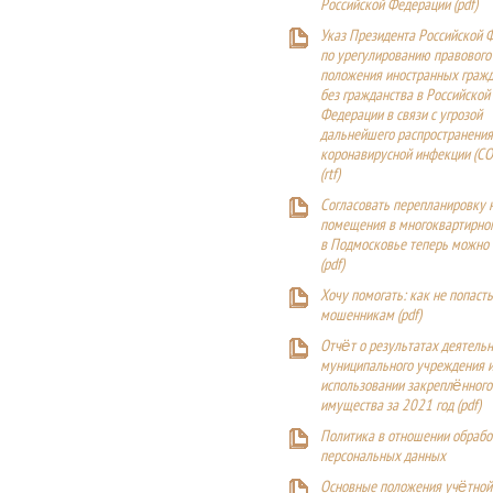
Российской Федерации (
pdf
)
Указ Президента Российской 
по урегулированию правового
положения иностранных гражд
без гражданства в Российской
Федерации в связи с угрозой
дальнейшего распространения
коронавирусной инфекции (CO
(
rtf
)
Согласовать перепланировку 
помещения в многоквартирн
в Подмосковье теперь можно
(
pdf
)
Хочу помогать: как не попаст
мошенникам (pdf)
Отчёт о результатах деятельн
муниципального учреждения и
использовании закреплённого
имущества за 2021 год (pdf)
Политика в отношении обрабо
персональных данных
Основные положения учётной