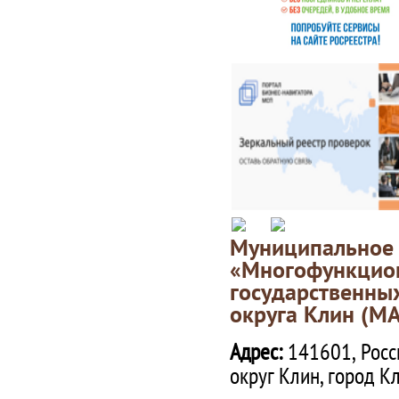
Муниципаль
«Многофункц
государственны
округа Клин (М
Адрес:
141601, Росс
округ Клин, город К