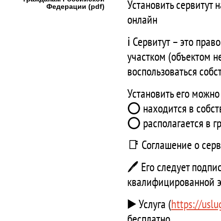
Установить сервитут 
Федерации (pdf)
онлайн
ℹ️ Сервитут – это пр
участком (объектом н
воспользоваться собс
Установить его можно 
⭕ находится в собст
⭕ располагается в г
📑 Соглашение о серв
🖊 Его следует подпи
квалифицированной э
▶️ Услуга (
https://usl
бесплатно