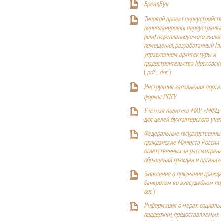
БрендБук
Типовой проект переустройства
перепланировки переустраива
(или) перепланируемого жилог
помещения, разработанный Г
управлением архитектуры и
градостроительства Московск
(
pdf
|
doc
)
Инструкция заполнения порта
формы РПГУ
Учетная политика МАУ «МФЦ»
для целей бухгалтерского уче
Федеральные государственны
гражданские Минюста России
ответственных за рассмотрен
обращений граждан и организ
Заявление о признании гражд
банкротом во внесудебном п
doc
)
Информация о мерах социаль
поддержки, предоставляемых