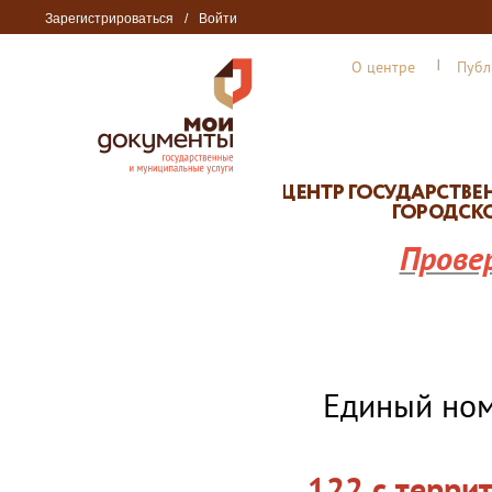
Зарегистрироваться
/
Войти
О центре
Публ
Прове
Единый но
122 с терри