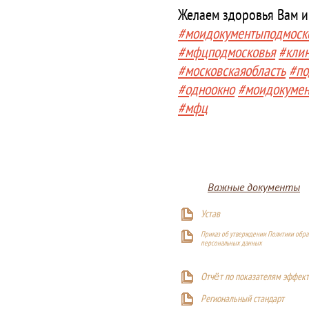
Желаем здоровья Вам и
#моидокументыподмоск
#мфцподмосковья
#кли
#московскаяобласть
#по
#одноокно
#моидокуме
#мфц
Важные документы
Устав
Приказ об утверждении Политики обра
персональных данных
Отчёт по показателям эффект
Р
егиональный стандарт