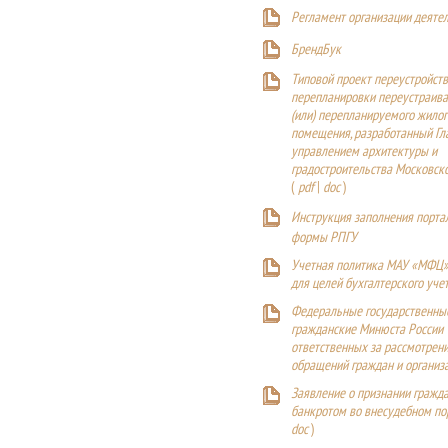
Регламент организации деяте
БрендБук
Типовой проект переустройства
перепланировки переустраива
(или) перепланируемого жилог
помещения, разработанный Г
управлением архитектуры и
градостроительства Московск
(
pdf
|
doc
)
Инструкция заполнения порта
формы РПГУ
Учетная политика МАУ «МФЦ»
для целей бухгалтерского уче
Федеральные государственны
гражданские Минюста России
ответственных за рассмотрен
обращений граждан и организ
Заявление о признании гражд
банкротом во внесудебном п
doc
)