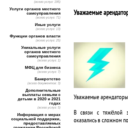
(всего услуг: 195)
Услуги органов местного
Уважаемые арендато
самоуправления
(всего услуг: 71)
Иные услуги
(всего услуг: 13)
Функции органов власти
(всего услуг: 25)
Уникальные услуги
органов местного
самоуправления
(всего услуг: 1)
МФЦ для бизнеса
(всего услуг: 7)
Банкротство
(всего документов: 3)
Дополнительные
выплаты семьям с
Уважаемые арендаторы
детьми в 2020 и 2021
годах
(всего услуг: 5)
В связи с тяжёлой э
Информация о мерах
социальной поддержки,
оказались в сложном п
предоставляемых
гражданам Российской