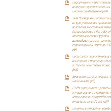
Информация о мерах социаль
поддержки, предоставляемых
Российской Федерации (
pdf
)
Указ Президента Российской 
по урегулированию правового
положения иностранных гражд
без гражданства в Российской
Федерации в связи с угрозой
дальнейшего распространения
коронавирусной инфекции (CO
(
rtf
)
Согласовать перепланировку 
помещения в многоквартирн
в Подмосковье теперь можно
(
pdf
)
Хочу помогать: как не попаст
мошенникам (pdf)
Отчёт о результатах деятельн
муниципального учреждения и
использовании закреплённого
имущества за 2021 год (pdf)
Политика в отношении обрабо