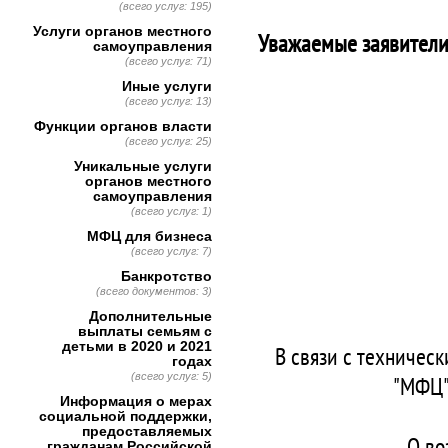
(всего услуг: 195)
Услуги органов местного
Уважаемые заявители
самоуправления
(всего услуг: 71)
Иные услуги
(всего услуг: 13)
Функции органов власти
(всего услуг: 25)
Уникальные услуги
органов местного
самоуправления
(всего услуг: 1)
МФЦ для бизнеса
(всего услуг: 7)
Банкротство
(всего документов: 3)
Дополнительные
выплаты семьям с
детьми в 2020 и 2021
В связи с техничес
годах
(всего услуг: 5)
"МФЦ"
Информация о мерах
социальной поддержки,
предоставляемых
О во
гражданам Российской