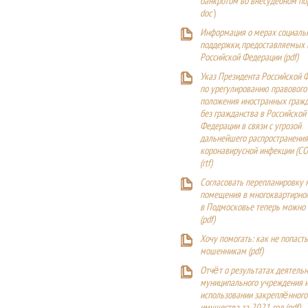
банкротом во внесудебном п
doc
)
Информация о мерах социаль
поддержки, предоставляемых
Российской Федерации (
pdf
)
Указ Президента Российской 
по урегулированию правового
положения иностранных гражд
без гражданства в Российской
Федерации в связи с угрозой
дальнейшего распространения
коронавирусной инфекции (CO
(
rtf
)
Согласовать перепланировку 
помещения в многоквартирн
в Подмосковье теперь можно
(
pdf
)
Хочу помогать: как не попаст
мошенникам (pdf)
Отчёт о результатах деятельн
муниципального учреждения и
использовании закреплённого