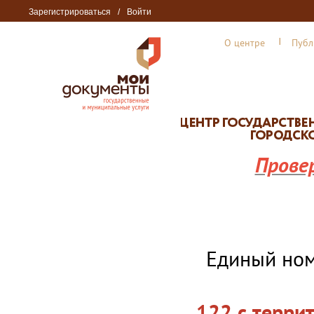
Зарегистрироваться
/
Войти
О центре
Публ
Прове
Единый но
122 с терри