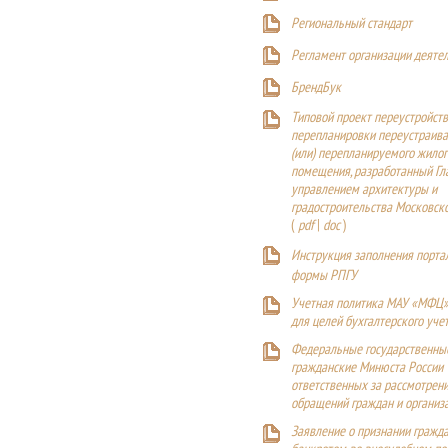
Р
егиональный стандарт
Регламент организации деяте
БрендБук
Типовой проект переустройства
перепланировки переустраива
(или) перепланируемого жилог
помещения, разработанный Г
управлением архитектуры и
градостроительства Московск
(
pdf
|
doc
)
Инструкция заполнения порта
формы РПГУ
Учетная политика МАУ «МФЦ»
для целей бухгалтерского уче
Федеральные государственны
гражданские Минюста России
ответственных за рассмотрен
обращений граждан и организ
Заявление о признании гражд