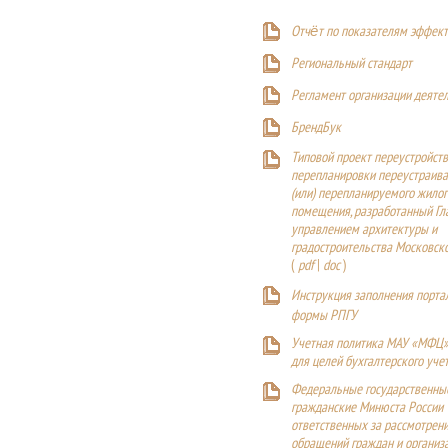
Отчёт по показателям эффект
Р
егиональный стандарт
Регламент организации деяте
БрендБук
Типовой проект переустройства
перепланировки переустраива
(или) перепланируемого жилог
помещения, разработанный Г
управлением архитектуры и
градостроительства Московск
(
pdf
|
doc
)
Инструкция заполнения порта
формы РПГУ
Учетная политика МАУ «МФЦ»
для целей бухгалтерского уче
Федеральные государственны
гражданские Минюста России
ответственных за рассмотрен
обращений граждан и организ