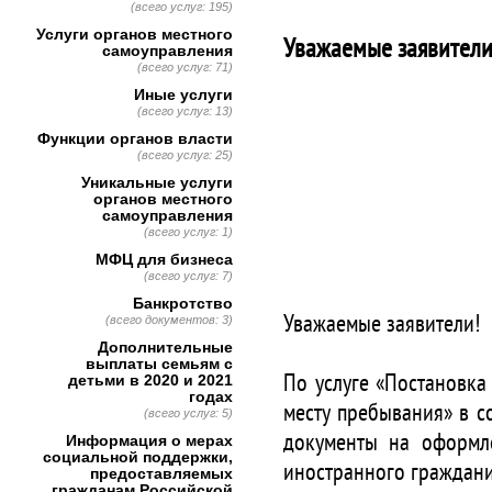
(всего услуг: 195)
Услуги органов местного
Уважаемые заявители
самоуправления
(всего услуг: 71)
Иные услуги
(всего услуг: 13)
Функции органов власти
(всего услуг: 25)
Уникальные услуги
органов местного
самоуправления
(всего услуг: 1)
МФЦ для бизнеса
(всего услуг: 7)
Банкротство
Уважаемые заявители!
(всего документов: 3)
Дополнительные
выплаты семьям с
По услуге «Постановка
детьми в 2020 и 2021
годах
месту пребывания» в с
(всего услуг: 5)
документы на оформл
Информация о мерах
социальной поддержки,
иностранного граждани
предоставляемых
гражданам Российской