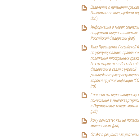
Заявление о признании гражд
банкротом во внесудебном п
doc
)
Информация о мерах социаль
поддержки, предоставляемых
Российской Федерации (
pdf
)
Указ Президента Российской 
по урегулированию правового
положения иностранных гражд
без гражданства в Российской
Федерации в связи с угрозой
дальнейшего распространения
коронавирусной инфекции (CO
(
rtf
)
Согласовать перепланировку 
помещения в многоквартирн
в Подмосковье теперь можно
(
pdf
)
Хочу помогать: как не попаст
мошенникам (pdf)
Отчёт о результатах деятельн