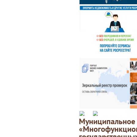
Муниципаль
«Многофункц
государственны