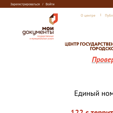
Зарегистрироваться
/
Войти
О центре
Публ
Прове
Единый но
122 с терри