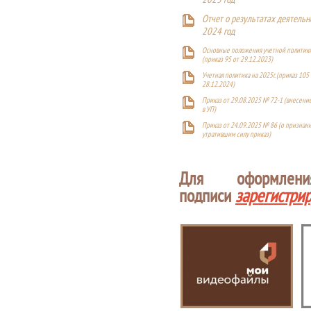
2023 год
Отчет о результатах деятельн
2024 год
Основные положения учетной политики
(приказ 95 от 29.12.2023)
Учетная политика на 2025г. (приказ 105 
28.12.2024)
Приказ от 29.08.2025 № 72-1 (внесен
в УП)
Приказ от 24.09.2025 № 86 (о признан
утратившим силу приказ)
Для оформлен
подписи
зарегистри