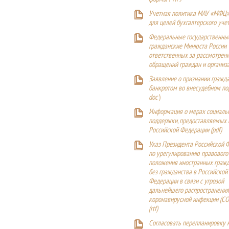
Учетная политика МАУ «МФЦ»
для целей бухгалтерского уче
Федеральные государственны
гражданские Минюста России
ответственных за рассмотрен
обращений граждан и организ
Заявление о признании гражд
банкротом во внесудебном п
doc
)
Информация о мерах социаль
поддержки, предоставляемых
Российской Федерации (
pdf
)
Указ Президента Российской 
по урегулированию правового
положения иностранных гражд
без гражданства в Российской
Федерации в связи с угрозой
дальнейшего распространения
коронавирусной инфекции (CO
(
rtf
)
Согласовать перепланировку 