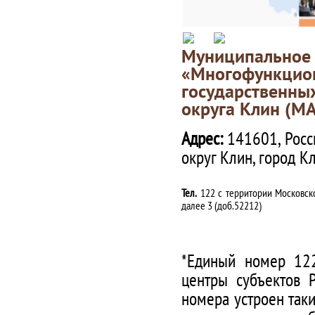
Муниципаль
«Многофункц
государственны
округа Клин (М
Адрес:
141601, Росс
округ Клин, город К
Тел.
122 с территории Московско
далее 3 (доб.52212)
*Единый номер 122
центры субъектов 
номера устроен таки