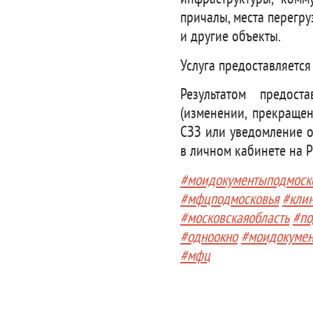
причалы, места перегр
и другие объекты.
Услуга предоставляется
Результатом предост
(изменении, прекраще
СЗЗ или уведомление о
в личном кабинете на 
#моидокументыподмоск
#мфцподмосковья
#кли
#московскаяобласть
#по
#одноокно
#моидокуме
#мфц