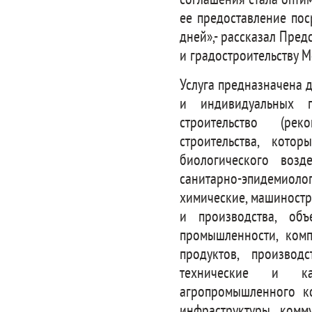
соглашения стала опти
ее предоставление пос
дней»,- рассказал Пред
и градостроительству 
Услуга предназначена 
и индивидуальных п
строительство (рек
строительства, кото
биологического возд
санитарно-эпидемиол
химические, машиност
и производства, объ
промышленности, ком
продуктов, производ
технические и ка
агропромышленного ко
инфраструктуры, комму