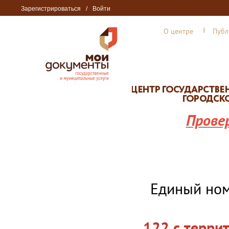
Зарегистрироваться
/
Войти
О центре
Публ
Прове
Единый но
122 с терри