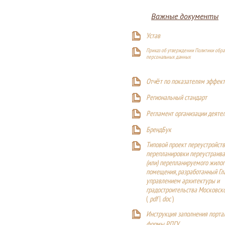
Важные документы
Устав
Приказ об утверждении Политики обра
персональных данных
Отчёт по показателям эффект
Р
егиональный стандарт
Регламент организации деяте
БрендБук
Типовой проект переустройства
перепланировки переустраива
(или) перепланируемого жилог
помещения, разработанный Г
управлением архитектуры и
градостроительства Московск
(
pdf
|
doc
)
Инструкция заполнения порта
формы РПГУ