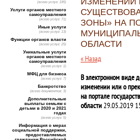
ИЗМЕНЕНИИ 
(всего услуг: 195)
Услуги органов местного
СУЩЕСТВОВА
самоуправления
(всего услуг: 71)
ЗОНЫ» НА П
Иные услуги
МУНИЦИПАЛЬ
(всего услуг: 13)
Функции органов власти
ОБЛАСТИ
(всего услуг: 25)
Уникальные услуги
« Назад
органов местного
самоуправления
(всего услуг: 1)
МФЦ для бизнеса
В электронном виде д
(всего услуг: 7)
изменении или о пре
Банкротство
(всего документов: 3)
на портале государст
Дополнительные
области
29.05.2019 1
выплаты семьям с
детьми в 2020 и 2021
годах
(всего услуг: 5)
Информация о мерах
социальной поддержки,
предоставляемых
гражданам Российской