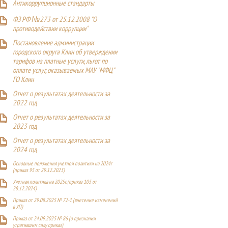
Антикоррупционные стандарты
ФЗ РФ №273 от 25.12.2008 "О
противодействии коррупции"
Постановление администрации
городского округа Клин об утверждении
тарифов на платные услуги, льгот по
оплате услуг, оказываемых МАУ "МФЦ"
ГО Клин
Отчет о результатах деятельности за
2022 год
Отчет о результатах деятельности за
2023 год
Отчет о результатах деятельности за
2024 год
Основные положения учетной политики на 2024г
(приказ 95 от 29.12.2023)
Учетная политика на 2025г. (приказ 105 от
28.12.2024)
Приказ от 29.08.2025 № 72-1 (внесение изменений
в УП)
Приказ от 24.09.2025 № 86 (о признании
утратившим силу приказ)