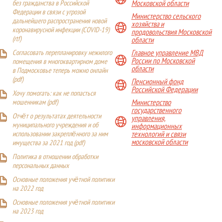
Московской области
без гражданства в Российской
Федерации в связи с угрозой
Министерство сельского
дальнейшего распространения новой
хозяйства и
коронавирусной инфекции (COVID-19)
продовольствия Московской
(
rtf
)
области
Главное управление МВД
Согласовать перепланировку нежилого
России по Московской
помещения в многоквартирном доме
области
в Подмосковье теперь можно онлайн
(
pdf
)
Пенсионный фонд
Российской Федерации
Хочу помогать: как не попасться
Министерство
мошенникам (pdf)
государственного
Отчёт о результатах деятельности
управления,
муниципального учреждения и об
информационных
технологий и связи
использовании закреплённого за ним
московской области
имущества за 2021 год (pdf)
Политика в отношении обработки
персональных данных
Основные положения учётной политики
на 2022 год
Основные положения учётной политики
на 2023 год