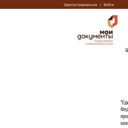
Зарегистрироваться
/
Войти
*Ед
Фед
про
нах