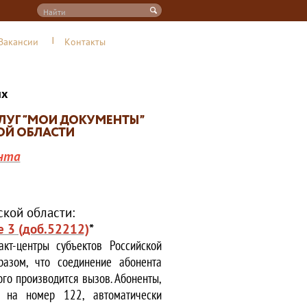
Вакансии
Контакты
их
нта
кой области:
е 3 (доб.52212)
*
кт-центры субъектов Российской
азом, что соединение абонента
ого производится вызов. Абоненты,
е на номер 122, автоматически