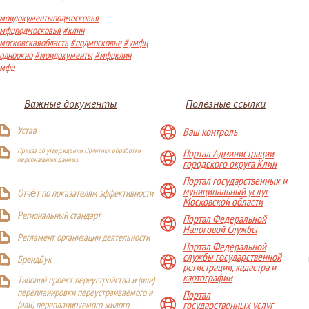
моидокументыподмосковья
мфцподмосковья
#клин
московскаяобласть
#подмосковье
#умфц
одноокно
#моидокументы
#мфцклин
мфц
Важные документы
Полезные ссылки
Устав
Ваш контроль
Приказ об утверждении Политики обработки
Портал Администрации
персональных данных
городского округа Клин
Портал государственных и
муниципальный услуг
Отчёт по показателям эффективности
Московской области
Р
егиональный стандарт
Портал Федеральной
Налоговой Службы
Регламент организации деятельности
Портал Федеральной
службы государственной
БрендБук
регистрации, кадастра и
картографии
Типовой проект переустройства и (или)
перепланировки переустраиваемого и
Портал
(или) перепланируемого жилого
государственных услуг