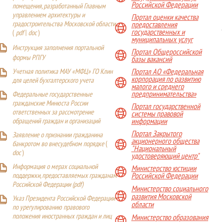
Российской Федерации
помещения, разработанный Главным
управлением архитектуры и
Портал оценки качества
градостроительства Московской области
предоставления
государственных и
(
pdf
|
doc
)
муниципальных услуг
Инструкция заполнения портальной
Портал Общероссийской
формы РПГУ
базы вакансий
Учетная политика МАУ «МФЦ» ГО Клин
Портал АО «Федеральная
корпорация по развитию
для целей бухгалтерского учета
малого и среднего
предпринимательства»
Федеральные государственные
гражданские Минюста России
Портал государственной
ответственных за рассмотрение
системы правовой
обращений граждан и организаций
информации
Портал Закрытого
Заявление о признании гражданина
акционерного общества
банкротом во внесудебном порядке
(
"Национальный
doc
)
удостоверяющий центр"
Информация о мерах социальной
Министерство юстиции
поддержки, предоставляемых гражданам
Российской Федерации
Российской Федерации (
pdf
)
Министерство социального
развития Московской
Указ Президента Российской Федерации
области
по урегулированию правового
положения иностранных граждан и лиц
Министерство образования