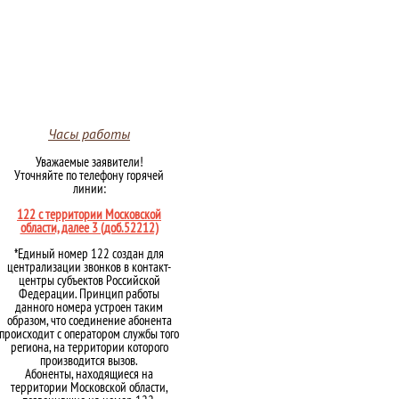
Часы работы
Уважаемые заявители!
Уточняйте по телефону горячей
линии:
122 с территории Московской
области, далее 3 (доб.52212)
*Единый номер 122 создан для
централизации звонков в контакт-
центры субъектов Российской
Федерации. Принцип работы
данного номера устроен таким
образом, что соединение абонента
происходит с оператором службы того
региона, на территории которого
производится вызов.
Абоненты, находящиеся на
территории Московской области,