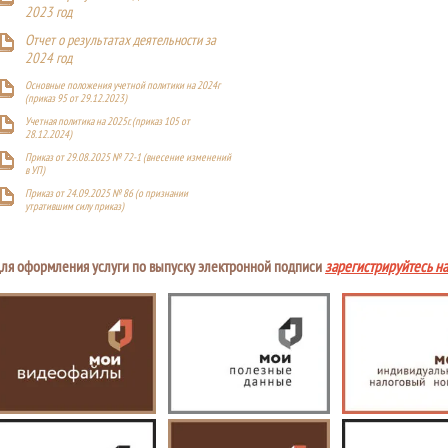
2023 год
Отчет о результатах деятельности за
2024 год
Основные положения учетной политики на 2024г
(приказ 95 от 29.12.2023)
Учетная политика на 2025г. (приказ 105 от
28.12.2024)
Приказ от 29.08.2025 № 72-1 (внесение изменений
в УП)
Приказ от 24.09.2025 № 86 (о признании
утратившим силу приказ)
ля оформления услуги по выпуску электронной подписи
зарегистрируйтесь н