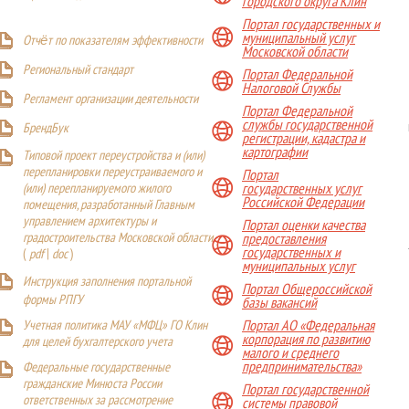
городского округа Клин
Портал государственных и
муниципальный услуг
Отчёт по показателям эффективности
Московской области
Р
егиональный стандарт
Портал Федеральной
Налоговой Службы
Регламент организации деятельности
Портал Федеральной
службы государственной
БрендБук
регистрации, кадастра и
картографии
Типовой проект переустройства и (или)
перепланировки переустраиваемого и
Портал
(или) перепланируемого жилого
государственных услуг
Российской Федерации
помещения, разработанный Главным
управлением архитектуры и
Портал оценки качества
градостроительства Московской области
предоставления
государственных и
(
pdf
|
doc
)
муниципальных услуг
Инструкция заполнения портальной
Портал Общероссийской
формы РПГУ
базы вакансий
Учетная политика МАУ «МФЦ» ГО Клин
Портал АО «Федеральная
корпорация по развитию
для целей бухгалтерского учета
малого и среднего
предпринимательства»
Федеральные государственные
гражданские Минюста России
Портал государственной
ответственных за рассмотрение
системы правовой