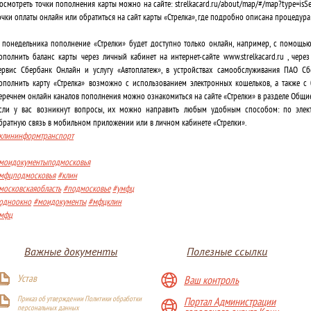
осмотреть точки пополнения карты можно на сайте: strelkacard.ru/about/map/#/map?type=is
очки оплаты онлайн или обратиться на сайт карты «Стрелка», где подробно описана процедур
 понедельника пополнение «Стрелки» будет доступно только онлайн, например, c помощ
ополнить баланс карты через личный кабинет на интернет-сайте www.strelkacard.ru , чере
ервис Сбербанк Онлайн и услугу «Автоплатеж», в устройствах самообслуживания ПАО Сб
ополнить карту «Стрелка» возможно с использованием электронных кошельков, а также с
еречнем онлайн каналов пополнения можно ознакомиться на сайте «Стрелки» в разделе Общие в
сли у вас возникнут вопросы, их можно направить любым удобным способом: по электро
братную связь в мобильном приложении или в личном кабинете «Стрелки».
клининформтранспорт
моидокументыподмосковья
мфцподмосковья
#клин
московскаяобласть
#подмосковье
#умфц
одноокно
#моидокументы
#мфцклин
мфц
Важные документы
Полезные ссылки
Устав
Ваш контроль
Приказ об утверждении Политики обработки
Портал Администрации
персональных данных