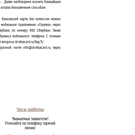
Se…. Далее необходимо изучить ближайшие
а оплаты безналичным способом.
ью банковской карты без комиссии можно
з мобильное приложение «Стрелка», через
ербанк, по номеру 900 Сбербанк. Также
 баланса мобильного телефона. С полным
опросы strelkacard.ru/faq/3/.
нной почте info@strelkacard.ru, через
Часы работы
Уважаемые заявители!
Уточняйте по телефону горячей
линии: