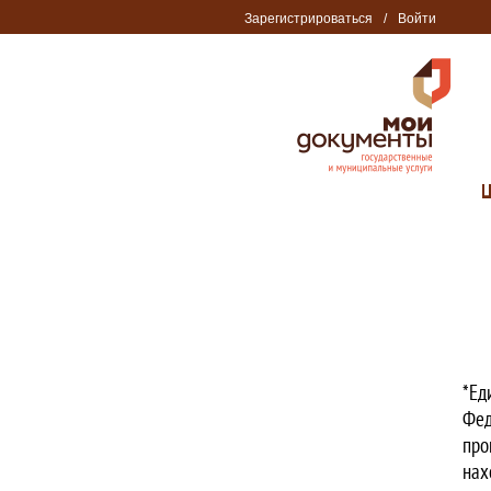
Зарегистрироваться
/
Войти
*Ед
Фед
про
нах