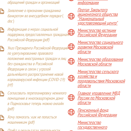
обращений граждан и организаций
информации
Портал Закрытого
Заявление о признании гражданина
акционерного общества
банкротом во внесудебном порядке
(
"Национальный
doc
)
удостоверяющий центр"
Информация о мерах социальной
Министерство юстиции
поддержки, предоставляемых гражданам
Российской Федерации
Российской Федерации (
pdf
)
Министерство социального
развития Московской
Указ Президента Российской Федерации
области
по урегулированию правового
положения иностранных граждан и лиц
Министерство образования
Московской области
без гражданства в Российской
Федерации в связи с угрозой
Министерство сельского
дальнейшего распространения новой
хозяйства и
коронавирусной инфекции (COVID-19)
продовольствия Московской
(
rtf
)
области
Главное управление МВД
Согласовать перепланировку нежилого
России по Московской
помещения в многоквартирном доме
области
в Подмосковье теперь можно онлайн
(
pdf
)
Пенсионный фонд
Российской Федерации
Хочу помогать: как не попасться
Министерство
мошенникам (pdf)
государственного
Отчёт о результатах деятельности