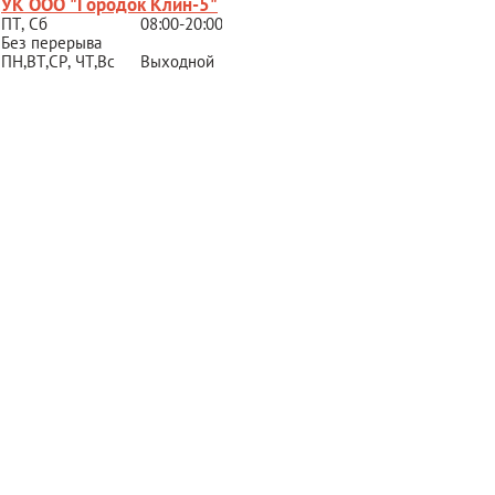
УК ООО "Городок Клин-5"
ПТ, Сб
08:00-20:00
Без перерыва
ПН,ВТ,СР,
ЧТ,Вс
Выходной