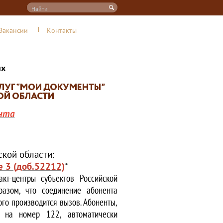
Вакансии
Контакты
их
нта
кой области:
е 3 (доб.52212)
*
кт-центры субъектов Российской
азом, что соединение абонента
ого производится вызов. Абоненты,
е на номер 122, автоматически