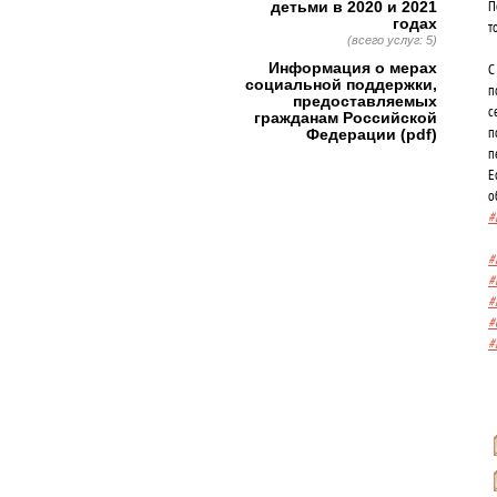
детьми в 2020 и 2021
П
годах
т
(всего услуг: 5)
Информация о мерах
С
социальной поддержки,
п
предоставляемых
с
гражданам Российской
п
Федерации (pdf)
п
Е
о
#
#
#
#
#
#