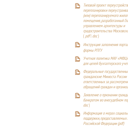
Типовой проект переустройства
перепланировки переустраива
(или) перепланируемого жилог
помещения, разработанный Г
управлением архитектуры и
градостроительства Московск
(
pdf
|
doc
)
Инструкция заполнения порта
формы РПГУ
Учетная политика МАУ «МФЦ»
для целей бухгалтерского уче
Федеральные государственны
гражданские Минюста России
ответственных за рассмотрен
обращений граждан и организ
Заявление о признании гражд
банкротом во внесудебном п
doc
)
Информация о мерах социаль
поддержки, предоставляемых
Российской Федерации (
pdf
)