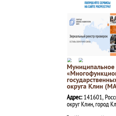
Муниципаль
«Многофункц
государственны
округа Клин (М
Адрес:
141601, Росс
округ Клин, город К