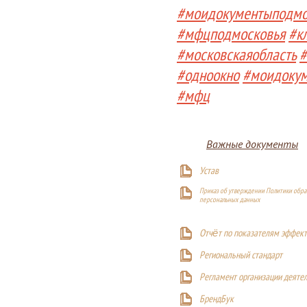
#моидокументыподмо
#мфцподмосковья
#к
#московскаяобласть
#
#одноокно
#моидоку
#мфц
Важные документы
Устав
Приказ об утверждении Политики обра
персональных данных
Отчёт по показателям эффект
Р
егиональный стандарт
Регламент организации деяте
БрендБук