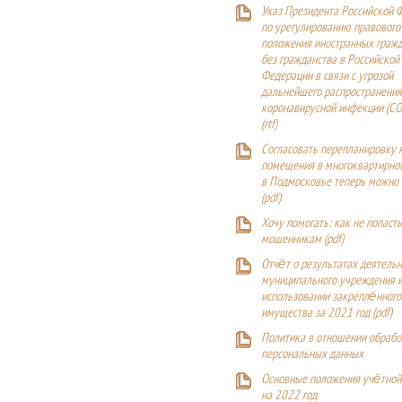
Указ Президента Российской 
по урегулированию правового
положения иностранных гражд
без гражданства в Российской
Федерации в связи с угрозой
дальнейшего распространения
коронавирусной инфекции (CO
(
rtf
)
Согласовать перепланировку 
помещения в многоквартирн
в Подмосковье теперь можно
(
pdf
)
Хочу помогать: как не попаст
мошенникам (pdf)
Отчёт о результатах деятельн
муниципального учреждения и
использовании закреплённого
имущества за 2021 год (pdf)
Политика в отношении обрабо
персональных данных
Основные положения учётной
на 2022 год