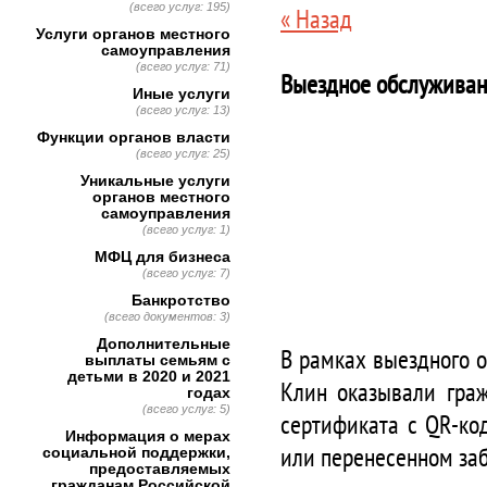
(всего услуг: 195)
« Назад
Услуги органов местного
самоуправления
(всего услуг: 71)
Выездное обслуживан
Иные услуги
(всего услуг: 13)
Функции органов власти
(всего услуг: 25)
Уникальные услуги
органов местного
самоуправления
(всего услуг: 1)
МФЦ для бизнеса
(всего услуг: 7)
Банкротство
(всего документов: 3)
Дополнительные
В рамках выездного 
выплаты семьям с
детьми в 2020 и 2021
Клин оказывали граж
годах
(всего услуг: 5)
сертификата с QR-ко
Информация о мерах
или перенесенном за
социальной поддержки,
предоставляемых
гражданам Российской