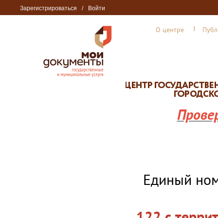
Зарегистрироваться
/
Войти
О центре
Публ
Прове
Единый но
122 с терри