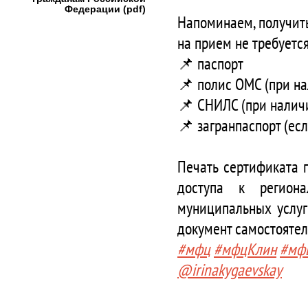
Федерации (pdf)
Напоминаем, получит
на прием не требуется
📌 паспорт
📌 полис ОМС (при н
📌 СНИЛС (при налич
📌 загранпаспорт (ес
Печать сертификата п
доступа к региона
муниципальных услуг 
документ самостоятел
#мфц
#мфцКлин
#мф
@irinakygaevskay