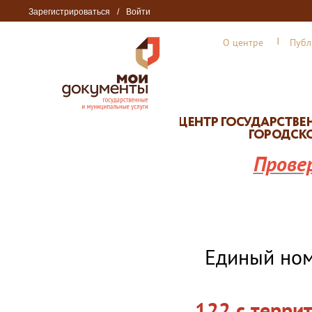
Зарегистрироваться
/
Войти
О центре
Публ
Прове
Единый но
122 с терри