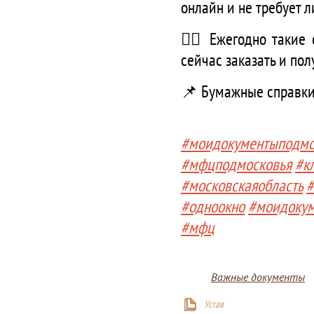
онлайн и не требует л
☝🏻 Ежегодно такие 
сейчас заказать и по
📌 Бумажные справки 
#моидокументыподмо
#мфцподмосковья
#к
#московскаяобласть
#
#одноокно
#моидоку
#мфц
Важные документы
Устав