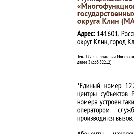
«Многофункц
государственны
округа Клин (М
Адрес:
141601, Росс
округ Клин, город К
Тел.
122 с территории Московско
далее 3 (доб.52212)
*Единый номер 122
центры субъектов 
номера устроен таки
оператором служ
производится вызов.
Абоненты, наход