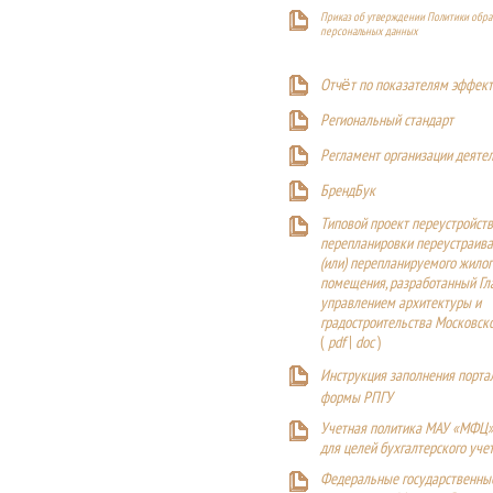
Приказ об утверждении Политики обра
персональных данных
Отчёт по показателям эффект
Р
егиональный стандарт
Регламент организации деяте
БрендБук
Типовой проект переустройства
перепланировки переустраива
(или) перепланируемого жилог
помещения, разработанный Г
управлением архитектуры и
градостроительства Московск
(
pdf
|
doc
)
Инструкция заполнения порта
формы РПГУ
Учетная политика МАУ «МФЦ»
для целей бухгалтерского уче
Федеральные государственны