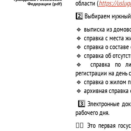
области (
https://uslug
Федерации (pdf)
2️⃣ Выбираем нужный
🔹 выписка из домово
🔹 справка с места ж
🔹 справка о составе
🔹 справка об отсутс
🔹 справка по лиц
регистрации на день 
🔹 справка о жилом п
🔹 архивная справка 
3️⃣ Электронные док
рабочего дня.
👍🏻 Это первая гос