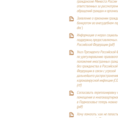
гражданские Минюста России
ответственных за рассмотрен
обращений граждан и организ
Заявление о признании гражд
банкротом во внесудебном п
doc
)
Информация о мерах социаль
поддержки, предоставляемых
Российской Федерации (
pdf
)
Указ Президента Российской 
по урегулированию правового
положения иностранных гражд
без гражданства в Российской
Федерации в связи с угрозой
дальнейшего распространения
коронавирусной инфекции (CO
(
rtf
)
Согласовать перепланировку 
помещения в многоквартирн
в Подмосковье теперь можно
(
pdf
)
Хочу помогать: как не попаст