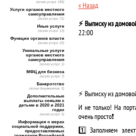
(всего услуг: 195)
« Назад
Услуги органов местного
самоуправления
(всего услуг: 71)
⚡️ Выписку из домово
Иные услуги
22:00
(всего услуг: 13)
Функции органов власти
(всего услуг: 25)
Уникальные услуги
органов местного
самоуправления
(всего услуг: 1)
МФЦ для бизнеса
(всего услуг: 7)
Банкротство
(всего документов: 3)
⚡️ Выписку из домово
Дополнительные
выплаты семьям с
И не только! На порт
детьми в 2020 и 2021
годах
очень просто❗️
(всего услуг: 5)
Информация о мерах
социальной поддержки,
1️⃣ Заполняем элект
предоставляемых
гражданам Российской