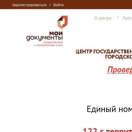
Зарегистрироваться
/
Войти
О центре
Публ
Прове
Единый но
122 с терри