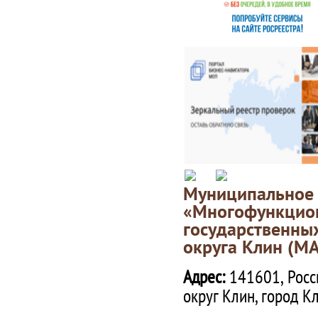
Муниципаль
«Многофункц
государственны
округа Клин (М
Адрес:
141601, Росс
округ Клин, город К