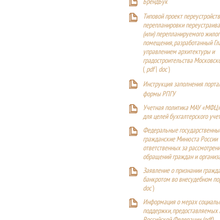
БрендБук
Типовой проект переустройства
перепланировки переустраива
(или) перепланируемого жилог
помещения, разработанный Г
управлением архитектуры и
градостроительства Московск
(
pdf
|
doc
)
Инструкция заполнения порта
формы РПГУ
Учетная политика МАУ «МФЦ»
для целей бухгалтерского уче
Федеральные государственны
гражданские Минюста России
ответственных за рассмотрен
обращений граждан и организ
Заявление о признании гражд
банкротом во внесудебном п
doc
)
Информация о мерах социаль
поддержки, предоставляемых