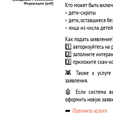
Кто может быть включ
Федерации (pdf)
▫️ дети-сироты
▫️ дети, оставшиеся б
▫️ лица из числа дете
Как подать заявлени
1️⃣ авторизуйтесь на 
2️⃣ заполните интер
3️⃣ приложите скан-к
👾 Также к услуге 
заявления.
🤖 Если система выя
оформить новую заявк
➡️
Получить услугу