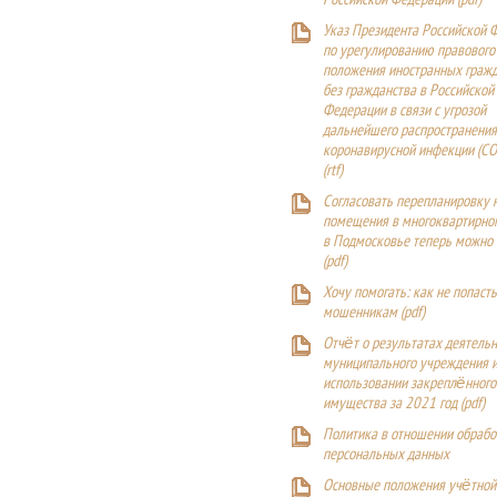
Российской Федерации (
pdf
)
Указ Президента Российской 
по урегулированию правового
положения иностранных гражд
без гражданства в Российской
Федерации в связи с угрозой
дальнейшего распространения
коронавирусной инфекции (CO
(
rtf
)
Согласовать перепланировку 
помещения в многоквартирн
в Подмосковье теперь можно
(
pdf
)
Хочу помогать: как не попаст
мошенникам (pdf)
Отчёт о результатах деятельн
муниципального учреждения и
использовании закреплённого
имущества за 2021 год (pdf)
Политика в отношении обрабо
персональных данных
Основные положения учётной