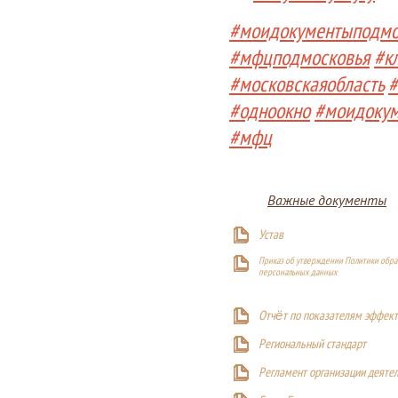
#моидокументыподмо
#мфцподмосковья
#к
#московскаяобласть
#
#одноокно
#моидоку
#мфц
Важные документы
Устав
Приказ об утверждении Политики обра
персональных данных
Отчёт по показателям эффект
Р
егиональный стандарт
Регламент организации деяте