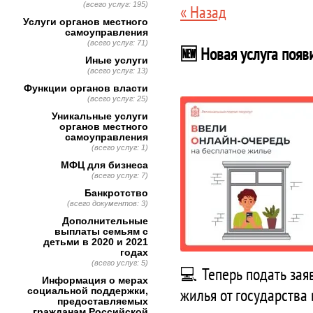
(всего услуг: 195)
« Назад
Услуги органов местного
самоуправления
(всего услуг: 71)
🆕 Новая услуга появ
Иные услуги
(всего услуг: 13)
Функции органов власти
(всего услуг: 25)
Уникальные услуги
органов местного
самоуправления
(всего услуг: 1)
МФЦ для бизнеса
(всего услуг: 7)
Банкротство
(всего документов: 3)
Дополнительные
выплаты семьям с
детьми в 2020 и 2021
годах
(всего услуг: 5)
💻 Теперь подать зая
Информация о мерах
жилья от государства
социальной поддержки,
предоставляемых
гражданам Российской