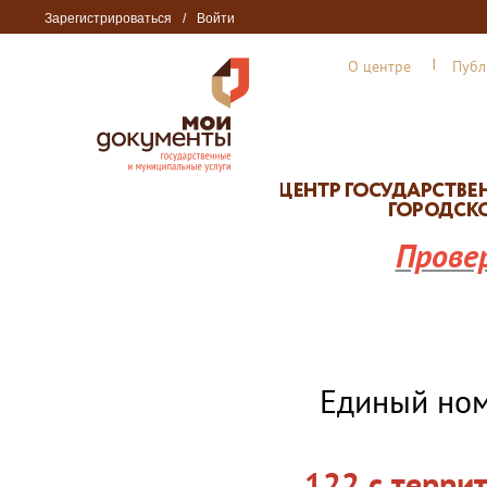
Зарегистрироваться
/
Войти
О центре
Публ
Прове
Единый но
122 с терри