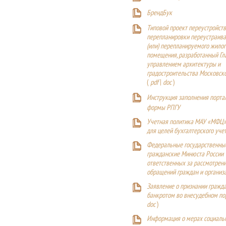
БрендБук
Типовой проект переустройства
перепланировки переустраива
(или) перепланируемого жилог
помещения, разработанный Г
управлением архитектуры и
градостроительства Московск
(
pdf
|
doc
)
Инструкция заполнения порта
формы РПГУ
Учетная политика МАУ «МФЦ»
для целей бухгалтерского уче
Федеральные государственны
гражданские Минюста России
ответственных за рассмотрен
обращений граждан и организ
Заявление о признании гражд
банкротом во внесудебном п
doc
)
Информация о мерах социаль