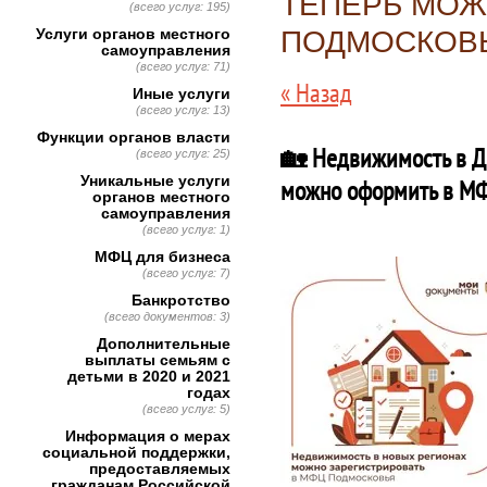
ТЕПЕРЬ МОЖ
(всего услуг: 195)
Услуги органов местного
ПОДМОСКОВ
самоуправления
(всего услуг: 71)
« Назад
Иные услуги
(всего услуг: 13)
Функции органов власти
🏡 Недвижимость в ДН
(всего услуг: 25)
Уникальные услуги
можно оформить в М
органов местного
самоуправления
(всего услуг: 1)
МФЦ для бизнеса
(всего услуг: 7)
Банкротство
(всего документов: 3)
Дополнительные
выплаты семьям с
детьми в 2020 и 2021
годах
(всего услуг: 5)
Информация о мерах
социальной поддержки,
предоставляемых
гражданам Российской