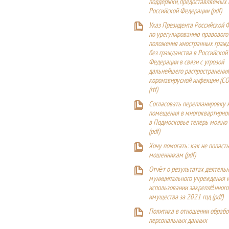
поддержки, предоставляемых
Российской Федерации (
pdf
)
Указ Президента Российской 
по урегулированию правового
положения иностранных гражд
без гражданства в Российской
Федерации в связи с угрозой
дальнейшего распространения
коронавирусной инфекции (CO
(
rtf
)
Согласовать перепланировку 
помещения в многоквартирн
в Подмосковье теперь можно
(
pdf
)
Хочу помогать: как не попаст
мошенникам (pdf)
Отчёт о результатах деятельн
муниципального учреждения и
использовании закреплённого
имущества за 2021 год (pdf)
Политика в отношении обрабо
персональных данных