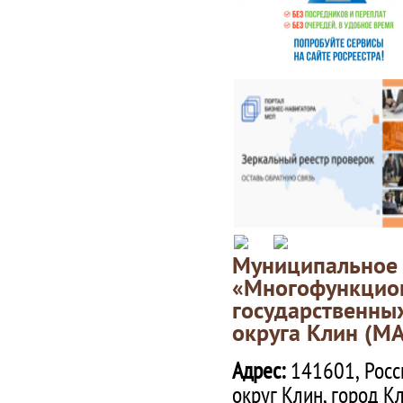
Муниципаль
«Многофункц
государственны
округа Клин (М
Адрес:
141601, Росс
округ Клин, город К