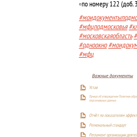
▫️по номеру 122 (доб. 
#моидокументыподмо
#мфцподмосковья
#к
#московскаяобласть
#
#одноокно
#моидоку
#мфц
Важные документы
Устав
Приказ об утверждении Политики обра
персональных данных
Отчёт по показателям эффект
Р
егиональный стандарт
Регламент организации деяте