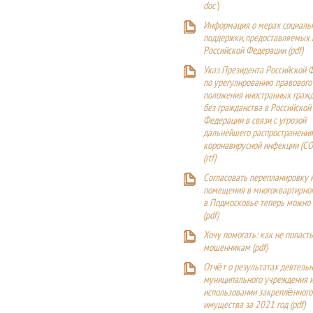
doc
)
Информация о мерах социаль
поддержки, предоставляемых
Российской Федерации (
pdf
)
Указ Президента Российской 
по урегулированию правового
положения иностранных гражд
без гражданства в Российской
Федерации в связи с угрозой
дальнейшего распространения
коронавирусной инфекции (CO
(
rtf
)
Согласовать перепланировку 
помещения в многоквартирн
в Подмосковье теперь можно
(
pdf
)
Хочу помогать: как не попаст
мошенникам (pdf)
Отчёт о результатах деятельн
муниципального учреждения и
использовании закреплённого
имущества за 2021 год (pdf)