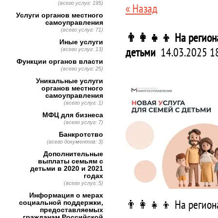
(всего услуг: 195)
« Назад
Услуги органов местного
самоуправления
(всего услуг: 71)
👨‍👩‍👧‍👦 На регион
Иные услуги
детьми
14.03.2025 1
(всего услуг: 13)
Функции органов власти
(всего услуг: 25)
Уникальные услуги
органов местного
самоуправления
(всего услуг: 1)
МФЦ для бизнеса
(всего услуг: 7)
Банкротство
(всего документов: 3)
Дополнительные
выплаты семьям с
детьми в 2020 и 2021
годах
(всего услуг: 5)
Информация о мерах
👨‍👩‍👧‍👦 На регио
социальной поддержки,
предоставляемых
гражданам Российской