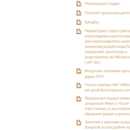
Р
егиональный стандарт
Регламент организации деяте
БрендБук
Типовой проект переустройства
перепланировки переустраива
(или) перепланируемого жилог
помещения, разработанный Г
управлением архитектуры и
градостроительства Московск
(
pdf
|
doc
)
Инструкция заполнения порта
формы РПГУ
Учетная политика МАУ «МФЦ»
для целей бухгалтерского уче
Федеральные государственны
гражданские Минюста России
ответственных за рассмотрен
обращений граждан и организ
Заявление о признании гражд
банкротом во внесудебном п