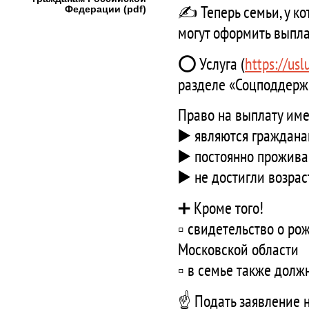
✍️ Теперь семьи, у к
Федерации (pdf)
могут оформить выпла
⭕ Услуга (
https://us
разделе «Соцподдерж
Право на выплату име
▶️ являются гражда
▶️ постоянно прожив
▶️ не достигли возрас
➕ Кроме того!
▫️ свидетельство о р
Московской области
▫️ в семье также дол
☝️ Подать заявление 