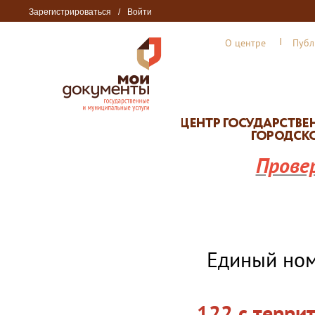
Зарегистрироваться
/
Войти
О центре
Публ
Прове
Единый но
122 с терри