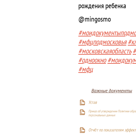
рождения ребенка
@mingosmo
#моидокументыподмо
#мфцподмосковья
#к
#московскаяобласть
#
#одноокно
#моидоку
#мфц
Важные документы
Устав
Приказ об утверждении Политики обра
персональных данных
Отчёт по показателям эффект