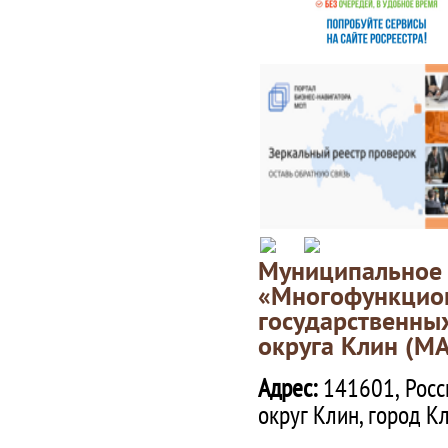
Муниципаль
«Многофункц
государственны
округа Клин (М
Адрес:
141601, Росс
округ Клин, город К