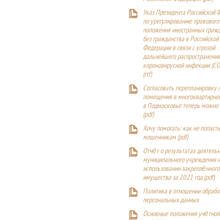
Указ Президента Российской 
по урегулированию правового
положения иностранных гражд
без гражданства в Российской
Федерации в связи с угрозой
дальнейшего распространения
коронавирусной инфекции (CO
(
rtf
)
Согласовать перепланировку 
помещения в многоквартирн
в Подмосковье теперь можно
(
pdf
)
Хочу помогать: как не попаст
мошенникам (pdf)
Отчёт о результатах деятельн
муниципального учреждения и
использовании закреплённого
имущества за 2021 год (pdf)
Политика в отношении обрабо
персональных данных
Основные положения учётной