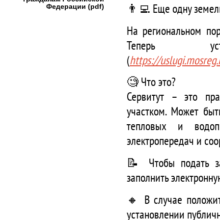
👨‍💻 Еще одну земел
Федерации (pdf)
На региональном пор
Теперь уст
(
https://uslugi.mosreg
🧐 Что это?
Сервитут – это пр
участком. Может быт
тепловых и водопр
электропередач и соо
📝 Чтобы подать за
заполнить электронну
🔸 В случае положит
установлении публичн