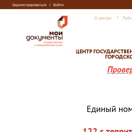
Зарегистрироваться
/
Войти
О центре
Публ
Прове
Единый но
122 с терри