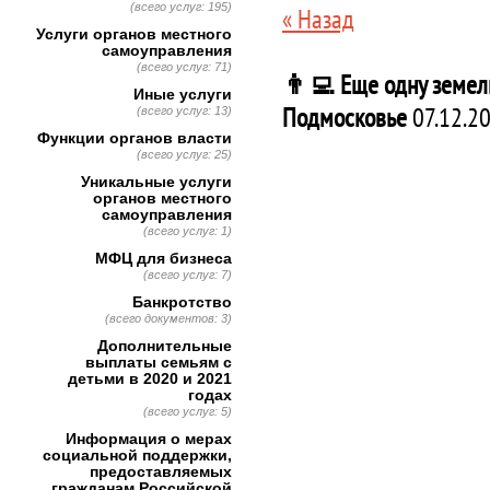
(всего услуг: 195)
« Назад
Услуги органов местного
самоуправления
(всего услуг: 71)
👨‍💻 Еще одну земел
Иные услуги
Подмосковье
07.12.2
(всего услуг: 13)
Функции органов власти
(всего услуг: 25)
Уникальные услуги
органов местного
самоуправления
(всего услуг: 1)
МФЦ для бизнеса
(всего услуг: 7)
Банкротство
(всего документов: 3)
Дополнительные
выплаты семьям с
детьми в 2020 и 2021
годах
(всего услуг: 5)
Информация о мерах
социальной поддержки,
предоставляемых
гражданам Российской