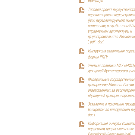
БрендБук
Типовой проект переустройства
перепланировки переустраива
(или) перепланируемого жилог
помещения, разработанный Г
управлением архитектуры и
градостроительства Московск
(
pdf
|
doc
)
Инструкция заполнения порта
формы РПГУ
Учетная политика МАУ «МФЦ»
для целей бухгалтерского уче
Федеральные государственны
гражданские Минюста России
ответственных за рассмотрен
обращений граждан и организ
Заявление о признании гражд
банкротом во внесудебном п
doc
)
Информация о мерах социаль
поддержки, предоставляемых
Российской Федерации (
pdf
)