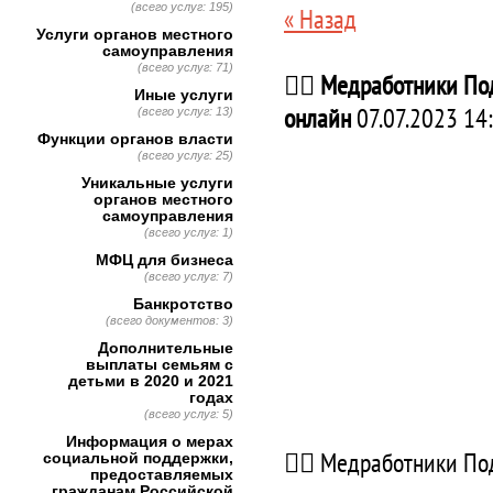
(всего услуг: 195)
« Назад
Услуги органов местного
самоуправления
(всего услуг: 71)
👩‍⚕️ Медработники П
Иные услуги
онлайн
07.07.2023 14
(всего услуг: 13)
Функции органов власти
(всего услуг: 25)
Уникальные услуги
органов местного
самоуправления
(всего услуг: 1)
МФЦ для бизнеса
(всего услуг: 7)
Банкротство
(всего документов: 3)
Дополнительные
выплаты семьям с
детьми в 2020 и 2021
годах
(всего услуг: 5)
Информация о мерах
👩‍⚕️ Медработники П
социальной поддержки,
предоставляемых
гражданам Российской