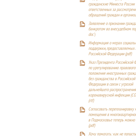
гражданские Минюста России
ответственных за рассмотрен
обращений граждан и организ
Заявление о признании гражд
банкротом во внесудебном п
doc
)
Информация о мерах социаль
поддержки, предоставляемых
Российской Федерации (
pdf
)
Указ Президента Российской 
по урегулированию правового
положения иностранных гражд
без гражданства в Российской
Федерации в связи с угрозой
дальнейшего распространения
коронавирусной инфекции (CO
(
rtf
)
Согласовать перепланировку 
помещения в многоквартирн
в Подмосковье теперь можно
(
pdf
)
Хочу помогать: как не попаст