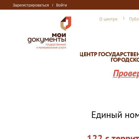
Зарегистрироваться
/
Войти
О центре
Публ
Прове
Единый но
122 с терри