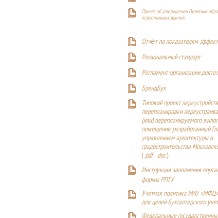
Приказ об утверждении Политики обра
персональных данных
Отчёт по показателям эффект
Р
егиональный стандарт
Регламент организации деяте
БрендБук
Типовой проект переустройства
перепланировки переустраива
(или) перепланируемого жилог
помещения, разработанный Г
управлением архитектуры и
градостроительства Московск
(
pdf
|
doc
)
Инструкция заполнения порта
формы РПГУ
Учетная политика МАУ «МФЦ»
для целей бухгалтерского уче
Федеральные государственны