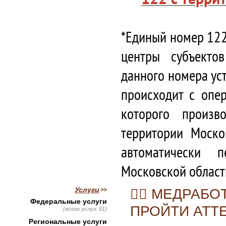
*Единый номер 122
центры субъекто
данного номера ус
происходит с опе
которого произв
территории Моско
автоматически 
Московской област
Услуги
👩‍⚕️ МЕДРА
Федеральные услуги
ПРОЙТИ АТТ
(всего услуг: 81)
Региональные услуги