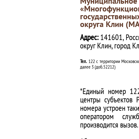
Муниципаль
«Многофункц
государственны
округа Клин (М
Адрес:
141601, Росс
округ Клин, город К
Тел.
122 с территории Московско
далее 3 (доб.52212)
*Единый номер 122
центры субъектов 
номера устроен таки
оператором служ
производится вызов.