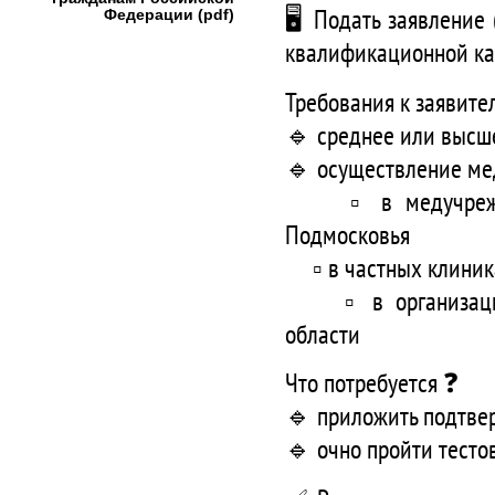
🖥 Подать заявление 
Федерации (pdf)
квалификационной кат
Требования к заявите
🔹 среднее или высш
🔹 осуществление ме
▫️ в медучреждени
Подмосковья
▫️ в частных клиник
▫️ в организациях
области
Что потребуется ❓
🔹 приложить подтве
🔹 очно пройти тесто