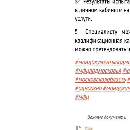
✅ Результаты испыта
в личном кабинете на
услуги.
❗️ Специалисту мо
квалификационная ка
можно претендовать ч
#моидокументыподмо
#мфцподмосковья
#к
#московскаяобласть
#
#одноокно
#моидоку
#мфц
Важные документы
Устав