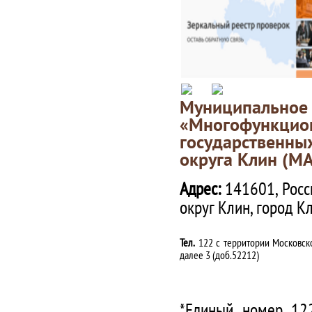
Муниципаль
«Многофункц
государственны
округа Клин (М
Адрес:
141601, Росс
округ Клин, город К
Тел.
122 с территории Московско
далее 3 (доб.52212)
*Единый номер 122