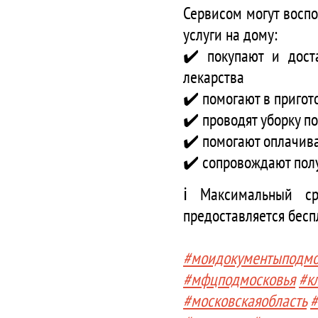
Сервисом могут восп
услуги на дому:
✔️ покупают и дост
лекарства
✔️ помогают в приго
✔️ проводят уборку 
✔️ помогают оплачива
✔️ сопровождают пол
ℹ️ Максимальный с
предоставляется бесп
#моидокументыподмо
#мфцподмосковья
#к
#московскаяобласть
#