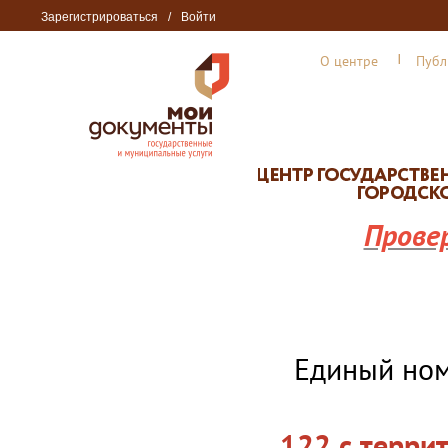
Зарегистрироваться
/
Войти
О центре
Публ
Прове
Единый но
122 с терри