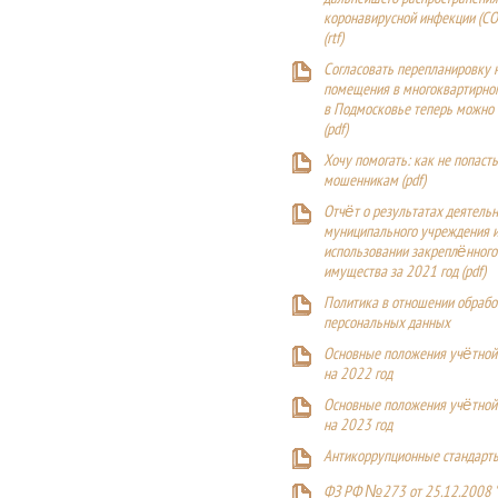
коронавирусной инфекции (CO
(
rtf
)
Согласовать перепланировку 
помещения в многоквартирн
в Подмосковье теперь можно
(
pdf
)
Хочу помогать: как не попаст
мошенникам (pdf)
Отчёт о результатах деятельн
муниципального учреждения и
использовании закреплённого
имущества за 2021 год (pdf)
Политика в отношении обрабо
персональных данных
Основные положения учётной
на 2022 год
Основные положения учётной
на 2023 год
Антикоррупционные стандарт
ФЗ РФ №273 от 25.12.2008 