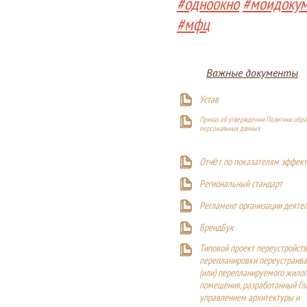
#одноокно
#моидоку
#мфц
Важные документы
Устав
Приказ об утверждении Политики обра
персональных данных
Отчёт по показателям эффект
Р
егиональный стандарт
Регламент организации деяте
БрендБук
Типовой проект переустройства
перепланировки переустраива
(или) перепланируемого жилог
помещения, разработанный Г
управлением архитектуры и