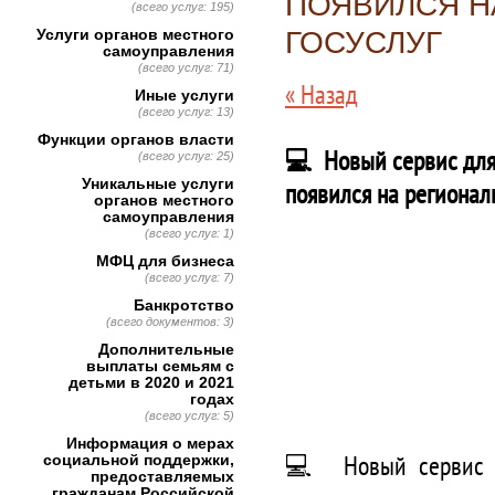
ПОЯВИЛСЯ Н
(всего услуг: 195)
Услуги органов местного
ГОСУСЛУГ
самоуправления
(всего услуг: 71)
« Назад
Иные услуги
(всего услуг: 13)
Функции органов власти
💻 Новый сервис для
(всего услуг: 25)
Уникальные услуги
появился на регионал
органов местного
самоуправления
(всего услуг: 1)
МФЦ для бизнеса
(всего услуг: 7)
Банкротство
(всего документов: 3)
Дополнительные
выплаты семьям с
детьми в 2020 и 2021
годах
(всего услуг: 5)
Информация о мерах
💻 Новый сервис д
социальной поддержки,
предоставляемых
гражданам Российской