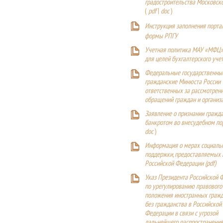
градостроительства Московск
(
pdf
|
doc
)
Инструкция заполнения порта
формы РПГУ
Учетная политика МАУ «МФЦ»
для целей бухгалтерского уче
Федеральные государственны
гражданские Минюста России
ответственных за рассмотрен
обращений граждан и организ
Заявление о признании гражд
банкротом во внесудебном п
doc
)
Информация о мерах социаль
поддержки, предоставляемых
Российской Федерации (
pdf
)
Указ Президента Российской 
по урегулированию правового
положения иностранных гражд
без гражданства в Российской
Федерации в связи с угрозой
дальнейшего распространения