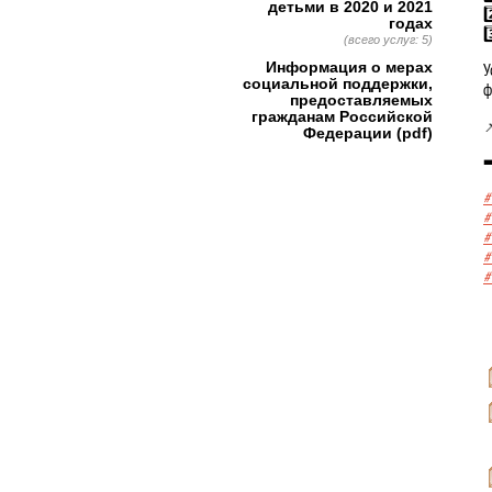
детьми в 2020 и 2021
2
годах
3
(всего услуг: 5)
Информация о мерах
У
социальной поддержки,
ф
предоставляемых
гражданам Российской

Федерации (pdf)
➡
#
#
#
#
#