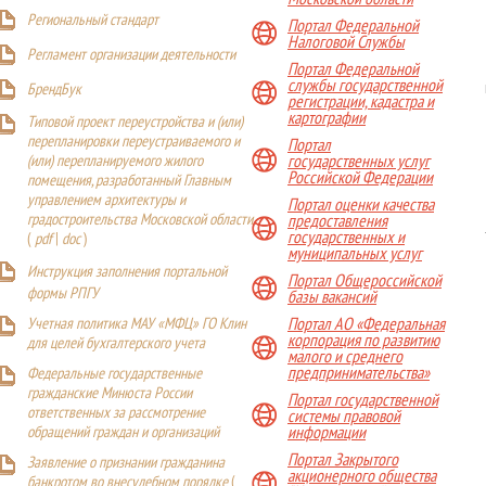
Р
егиональный стандарт
Портал Федеральной
Налоговой Службы
Регламент организации деятельности
Портал Федеральной
службы государственной
БрендБук
регистрации, кадастра и
картографии
Типовой проект переустройства и (или)
перепланировки переустраиваемого и
Портал
(или) перепланируемого жилого
государственных услуг
Российской Федерации
помещения, разработанный Главным
управлением архитектуры и
Портал оценки качества
градостроительства Московской области
предоставления
государственных и
(
pdf
|
doc
)
муниципальных услуг
Инструкция заполнения портальной
Портал Общероссийской
формы РПГУ
базы вакансий
Учетная политика МАУ «МФЦ» ГО Клин
Портал АО «Федеральная
корпорация по развитию
для целей бухгалтерского учета
малого и среднего
предпринимательства»
Федеральные государственные
гражданские Минюста России
Портал государственной
ответственных за рассмотрение
системы правовой
обращений граждан и организаций
информации
Портал Закрытого
Заявление о признании гражданина
акционерного общества
банкротом во внесудебном порядке
(