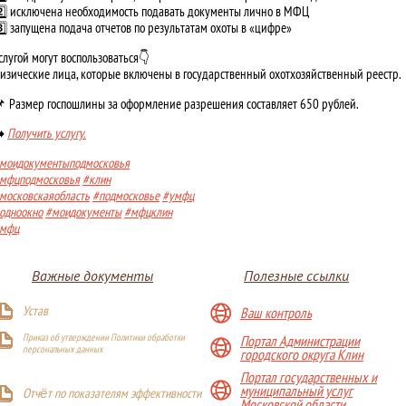
️⃣ исключена необходимость подавать документы лично в МФЦ
️⃣ запущена подача отчетов по результатам охоты в «цифре»
слугой могут воспользоваться👇
изические лица, которые включены в государственный охотхозяйственный реестр.
 Размер госпошлины за оформление разрешения составляет 650 рублей.
️
Получить услугу.
моидокументыподмосковья
мфцподмосковья
#клин
московскаяобласть
#подмосковье
#умфц
одноокно
#моидокументы
#мфцклин
мфц
Важные документы
Полезные ссылки
Устав
Ваш контроль
Приказ об утверждении Политики обработки
Портал Администрации
персональных данных
городского округа Клин
Портал государственных и
муниципальный услуг
Отчёт по показателям эффективности
Московской области