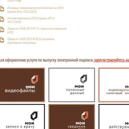
2024 год
Основные положения учетной политики на 2024г
(приказ 95 от 29.12.2023)
Учетная политика на 2025г. (приказ 105 от
28.12.2024)
Приказ от 29.08.2025 № 72-1 (внесение изменений
в УП)
Приказ от 24.09.2025 № 86 (о признании
утратившим силу приказ)
ля оформления услуги по выпуску электронной подписи
зарегистрируйтесь н