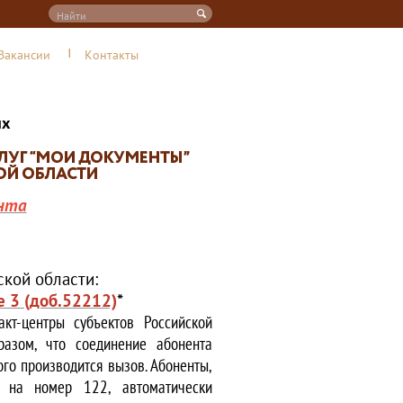
Вакансии
Контакты
их
нта
кой области:
е 3 (доб.52212)
*
кт-центры субъектов Российской
азом, что соединение абонента
ого производится вызов. Абоненты,
е на номер 122, автоматически