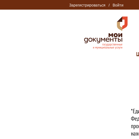
Зарегистрироваться
/
Войти
*Ед
Фед
про
нах