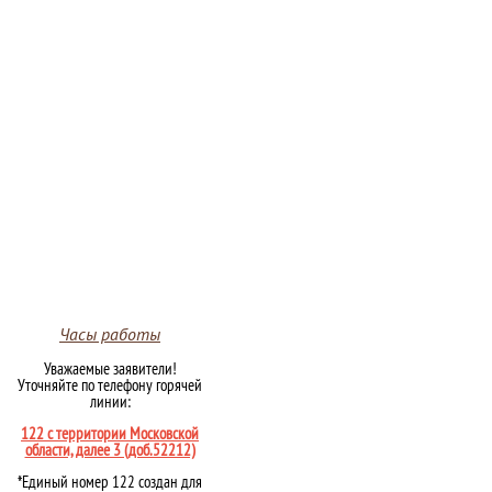
Часы работы
Уважаемые заявители!
Уточняйте по телефону горячей
линии:
122 с территории Московской
области, далее 3 (доб.52212)
*Единый номер 122 создан для