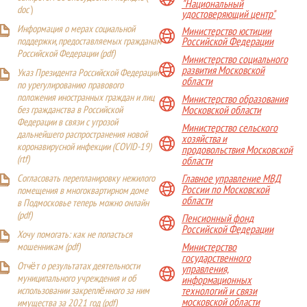
"Национальный
doc
)
удостоверяющий центр"
Информация о мерах социальной
Министерство юстиции
поддержки, предоставляемых гражданам
Российской Федерации
Российской Федерации (
pdf
)
Министерство социального
развития Московской
Указ Президента Российской Федерации
области
по урегулированию правового
положения иностранных граждан и лиц
Министерство образования
Московской области
без гражданства в Российской
Федерации в связи с угрозой
Министерство сельского
дальнейшего распространения новой
хозяйства и
коронавирусной инфекции (COVID-19)
продовольствия Московской
(
rtf
)
области
Главное управление МВД
Согласовать перепланировку нежилого
России по Московской
помещения в многоквартирном доме
области
в Подмосковье теперь можно онлайн
(
pdf
)
Пенсионный фонд
Российской Федерации
Хочу помогать: как не попасться
Министерство
мошенникам (pdf)
государственного
Отчёт о результатах деятельности
управления,
муниципального учреждения и об
информационных
технологий и связи
использовании закреплённого за ним
московской области
имущества за 2021 год (pdf)