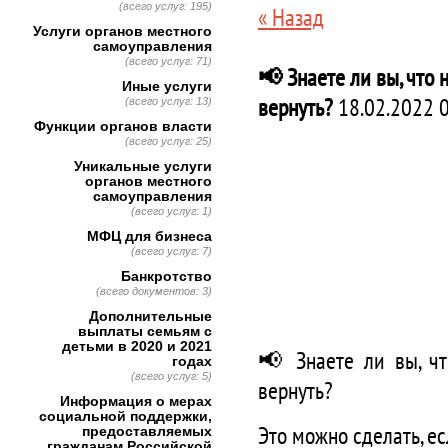
(всего услуг: 195)
« Назад
Услуги органов местного
самоуправления
(всего услуг: 71)
📢 Знаете ли вы, что 
Иные услуги
вернуть?
18.02.2022 
(всего услуг: 13)
Функции органов власти
(всего услуг: 25)
Уникальные услуги
органов местного
самоуправления
(всего услуг: 1)
МФЦ для бизнеса
(всего услуг: 7)
Банкротство
(всего документов: 3)
Дополнительные
выплаты семьям с
детьми в 2020 и 2021
📢 Знаете ли вы, чт
годах
(всего услуг: 5)
вернуть?
Информация о мерах
социальной поддержки,
Это можно сделать, ес
предоставляемых
гражданам Российской