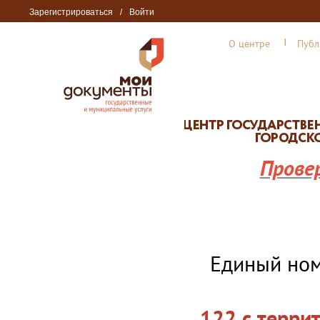
Зарегистрироваться
/
Войти
О центре
Публ
Прове
Единый но
122 с терри