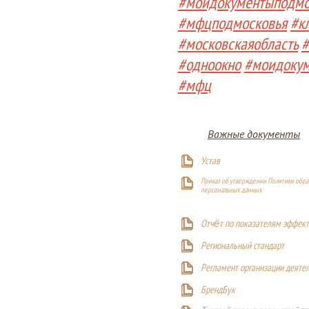
#моидокументыподмо
#мфцподмосковья
#к
#московскаяобласть
#
#одноокно
#моидоку
#мфц
Важные документы
Устав
Приказ об утверждении Политики обра
персональных данных
Отчёт по показателям эффект
Р
егиональный стандарт
Регламент организации деяте
БрендБук