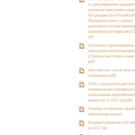
по урегулированию правового
положения иностранных гражд
без гражданства в Российской
Федерации в связи с угрозой
дальнейшего распространения
коронавирусной инфекции (CO
(
rtf
)
Согласовать перепланировку 
помещения в многоквартирн
в Подмосковье теперь можно
(
pdf
)
Хочу помогать: как не попаст
мошенникам (pdf)
Отчёт о результатах деятельн
муниципального учреждения и
использовании закреплённого
имущества за 2021 год (pdf)
Политика в отношении обрабо
персональных данных
Основные положения учётной
на 2022 год