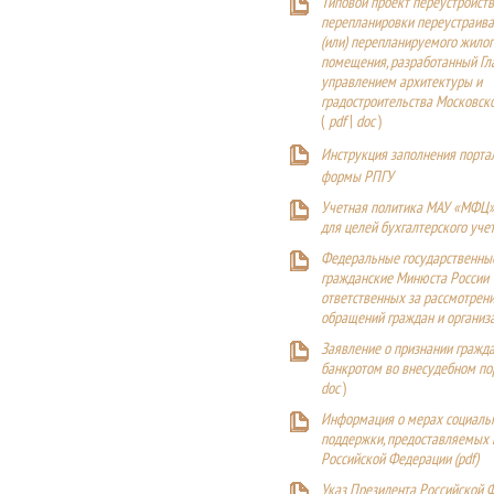
Типовой проект переустройства
перепланировки переустраива
(или) перепланируемого жилог
помещения, разработанный Г
управлением архитектуры и
градостроительства Московск
(
pdf
|
doc
)
Инструкция заполнения порта
формы РПГУ
Учетная политика МАУ «МФЦ»
для целей бухгалтерского уче
Федеральные государственны
гражданские Минюста России
ответственных за рассмотрен
обращений граждан и организ
Заявление о признании гражд
банкротом во внесудебном п
doc
)
Информация о мерах социаль
поддержки, предоставляемых
Российской Федерации (
pdf
)
Указ Президента Российской 