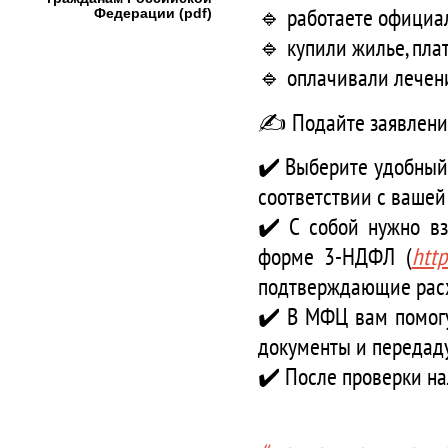
🔹 работаете официа
Федерации (pdf)
🔹 купили жилье, плат
🔹 оплачивали лечени
✍️ Подайте заявление
✔️ Выберите удобный
соответствии с вашей
✔️ С собой нужно вз
форме 3-НДФЛ
(
htt
подтверждающие рас
✔️ В МФЦ вам помогу
документы и передаду
✔️ После проверки на