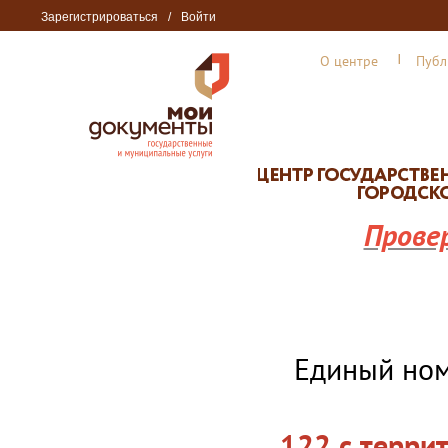
Зарегистрироваться
/
Войти
О центре
Публ
Прове
Единый но
122 с терри