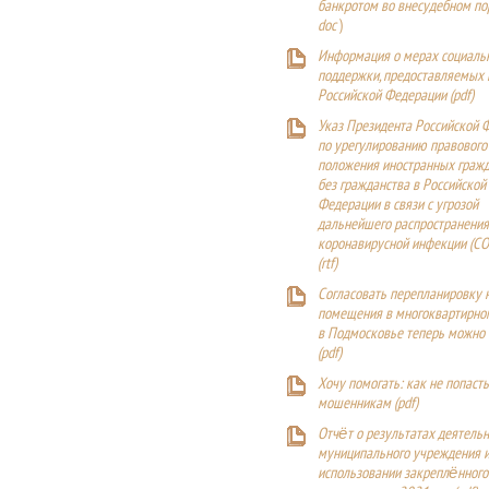
банкротом во внесудебном п
doc
)
Информация о мерах социаль
поддержки, предоставляемых
Российской Федерации (
pdf
)
Указ Президента Российской 
по урегулированию правового
положения иностранных гражд
без гражданства в Российской
Федерации в связи с угрозой
дальнейшего распространения
коронавирусной инфекции (CO
(
rtf
)
Согласовать перепланировку 
помещения в многоквартирн
в Подмосковье теперь можно
(
pdf
)
Хочу помогать: как не попаст
мошенникам (pdf)
Отчёт о результатах деятельн
муниципального учреждения и
использовании закреплённого