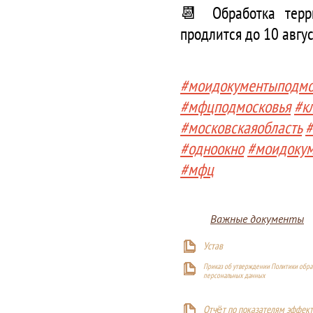
📆 Обработка терр
продлится до 10 авгус
#моидокументыподмо
#мфцподмосковья
#к
#московскаяобласть
#
#одноокно
#моидоку
#мфц
Важные документы
Устав
Приказ об утверждении Политики обра
персональных данных
Отчёт по показателям эффект