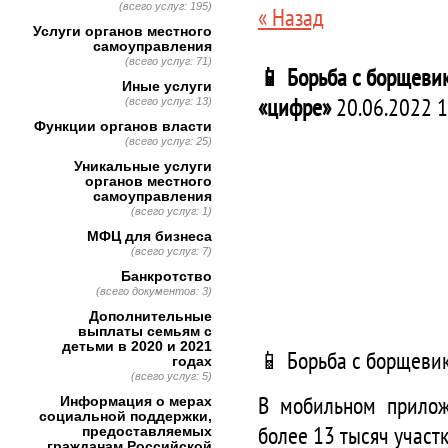
(всего услуг: 195)
« Назад
Услуги органов местного
самоуправления
(всего услуг: 71)
📱 Борьба с борщевик
Иные услуги
«цифре»
20.06.2022 1
(всего услуг: 13)
Функции органов власти
(всего услуг: 25)
Уникальные услуги
органов местного
самоуправления
(всего услуг: 1)
МФЦ для бизнеса
(всего услуг: 7)
Банкротство
(всего документов: 3)
Дополнительные
выплаты семьям с
детьми в 2020 и 2021
📱 Борьба с борщевик
годах
(всего услуг: 5)
В мобильном прилож
Информация о мерах
социальной поддержки,
более 13 тысяч участ
предоставляемых
гражданам Российской