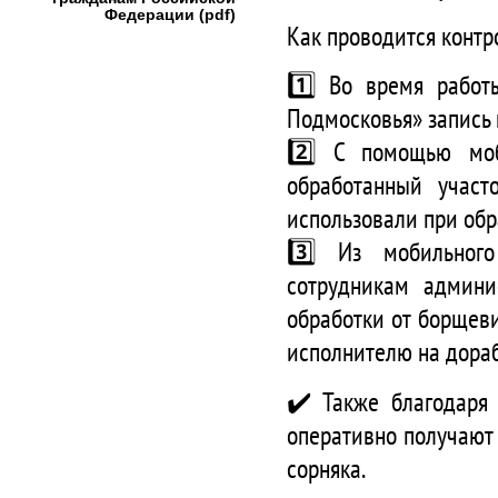
Федерации (pdf)
Как проводится контр
1️⃣ Во время работ
Подмосковья» запись 
2️⃣ С помощью моб
обработанный участ
использовали при обр
3️⃣ Из мобильног
сотрудникам админи
обработки от борщев
исполнителю на дораб
✔️ Также благодаря
оперативно получают
сорняка.