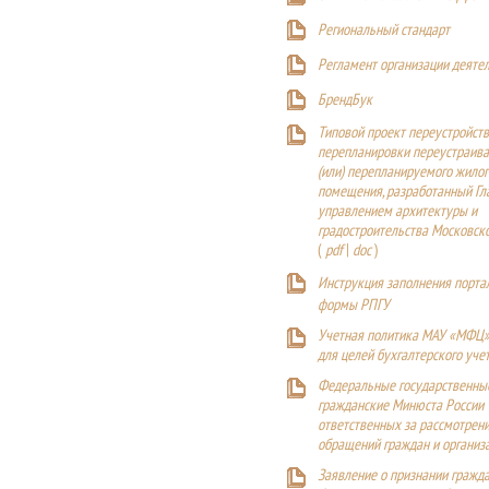
Р
егиональный стандарт
Регламент организации деяте
БрендБук
Типовой проект переустройства
перепланировки переустраива
(или) перепланируемого жилог
помещения, разработанный Г
управлением архитектуры и
градостроительства Московск
(
pdf
|
doc
)
Инструкция заполнения порта
формы РПГУ
Учетная политика МАУ «МФЦ»
для целей бухгалтерского уче
Федеральные государственны
гражданские Минюста России
ответственных за рассмотрен
обращений граждан и организ
Заявление о признании гражд