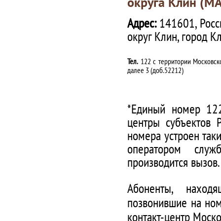
округа Клин (М
Адрес:
141601, Росс
округ Клин, город К
Тел.
122 с территории Московско
далее 3 (доб.52212)
*Единый номер 122
центры субъектов 
номера устроен таки
оператором служ
производится вызов.
Абоненты, наход
позвонившие на ном
контакт-центр Моско