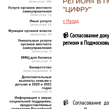
РЕГИОН» В 
(всего услуг: 195)
Услуги органов местного
"ЦИФРУ"
самоуправления
(всего услуг: 71)
« Назад
Иные услуги
(всего услуг: 13)
Функции органов власти
📹 Согласование док
(всего услуг: 25)
Уникальные услуги
регион» в Подмосковь
органов местного
самоуправления
(всего услуг: 1)
МФЦ для бизнеса
(всего услуг: 7)
Банкротство
(всего документов: 3)
Дополнительные
выплаты семьям с
детьми в 2020 и 2021
годах
(всего услуг: 5)
Информация о мерах
📹 Согласование до
социальной поддержки,
предоставляемых
гражданам Российской