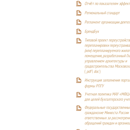
Отчёт по показателям эффект
Р
егиональный стандарт
Регламент организации деяте
БрендБук
Типовой проект переустройства
перепланировки переустраива
(или) перепланируемого жилог
помещения, разработанный Г
управлением архитектуры и
градостроительства Московск
(
pdf
|
doc
)
Инструкция заполнения порта
формы РПГУ
Учетная политика МАУ «МФЦ»
для целей бухгалтерского уче
Федеральные государственны
гражданские Минюста России
ответственных за рассмотрен
обращений граждан и организ