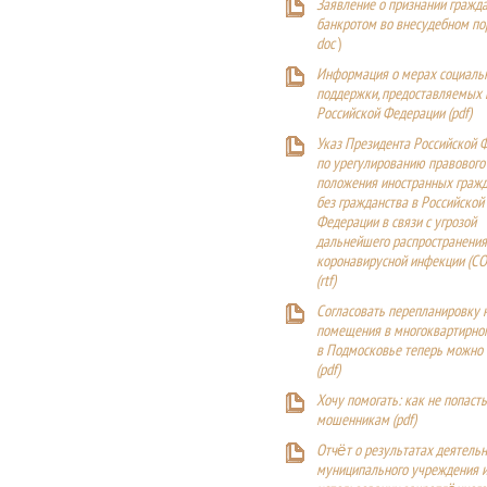
Заявление о признании гражд
банкротом во внесудебном п
doc
)
Информация о мерах социаль
поддержки, предоставляемых
Российской Федерации (
pdf
)
Указ Президента Российской 
по урегулированию правового
положения иностранных гражд
без гражданства в Российской
Федерации в связи с угрозой
дальнейшего распространения
коронавирусной инфекции (CO
(
rtf
)
Согласовать перепланировку 
помещения в многоквартирн
в Подмосковье теперь можно
(
pdf
)
Хочу помогать: как не попаст
мошенникам (pdf)
Отчёт о результатах деятельн
муниципального учреждения и