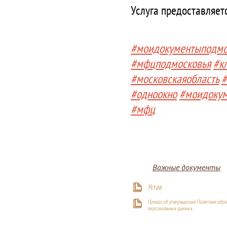
Услуга предоставляет
#моидокументыподмо
#мфцподмосковья
#к
#московскаяобласть
#
#одноокно
#моидоку
#мфц
Важные документы
Устав
Приказ об утверждении Политики обра
персональных данных