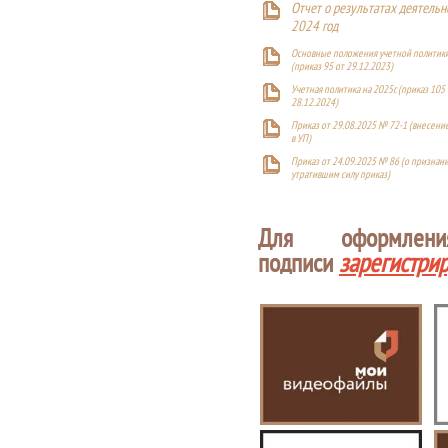
Отчет о результатах деятельн
2024 год
Основные положения учетной политики
(приказ 95 от 29.12.2023)
Учетная политика на 2025г. (приказ 105 
28.12.2024)
Приказ от 29.08.2025 № 72-1 (внесен
в УП)
Приказ от 24.09.2025 № 86 (о признан
утратившим силу приказ)
Для оформлен
подписи
зарегистри