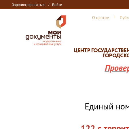
Зарегистрироваться
/
Войти
О центре
Публ
Прове
Единый но
122 с терри