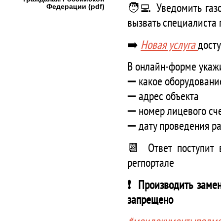
🧑‍💻 Уведомить газ
Федерации (pdf)
вызвать специалиста 
➡️
Новая услуга
дост
В онлайн-форме укаж
➖ какое оборудовани
➖ адрес объекта
➖ номер лицевого сч
➖ дату проведения р
📆 Ответ поступит 
регпортале
❗️ Производить заме
запрещено