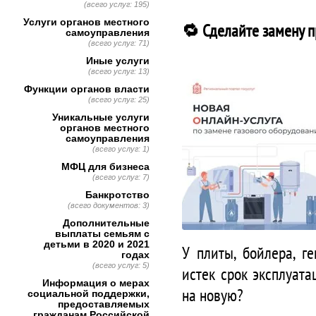
(всего услуг: 195)
Услуги органов местного
🔁 Сделайте замену п
самоуправления
(всего услуг: 71)
Иные услуги
(всего услуг: 13)
Функции органов власти
(всего услуг: 25)
Уникальные услуги
органов местного
самоуправления
(всего услуг: 1)
МФЦ для бизнеса
(всего услуг: 7)
Банкротство
(всего документов: 3)
Дополнительные
выплаты семьям с
детьми в 2020 и 2021
У плиты, бойлера, г
годах
(всего услуг: 5)
истек срок эксплуат
Информация о мерах
на новую?
социальной поддержки,
предоставляемых
гражданам Российской