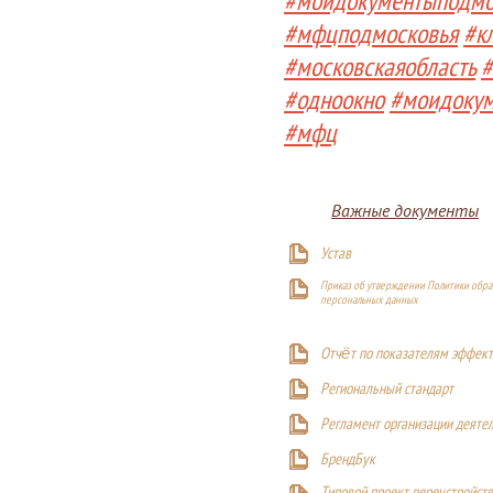
#моидокументыподмо
#мфцподмосковья
#к
#московскаяобласть
#
#одноокно
#моидоку
#мфц
Важные документы
Устав
Приказ об утверждении Политики обра
персональных данных
Отчёт по показателям эффект
Р
егиональный стандарт
Регламент организации деяте
БрендБук