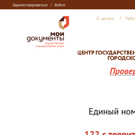
Зарегистрироваться
/
Войти
О центре
Публ
Прове
Единый но
122 с терри