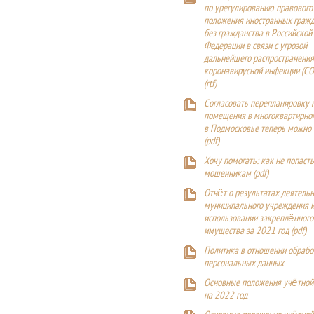
по урегулированию правового
положения иностранных гражд
без гражданства в Российской
Федерации в связи с угрозой
дальнейшего распространения
коронавирусной инфекции (CO
(
rtf
)
Согласовать перепланировку 
помещения в многоквартирн
в Подмосковье теперь можно
(
pdf
)
Хочу помогать: как не попаст
мошенникам (pdf)
Отчёт о результатах деятельн
муниципального учреждения и
использовании закреплённого
имущества за 2021 год (pdf)
Политика в отношении обрабо
персональных данных
Основные положения учётной
на 2022 год