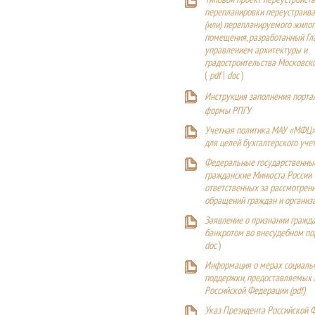
Типовой проект переустройства
перепланировки переустраива
(или) перепланируемого жилог
помещения, разработанный Г
управлением архитектуры и
градостроительства Московск
(
pdf
|
doc
)
Инструкция заполнения порта
формы РПГУ
Учетная политика МАУ «МФЦ»
для целей бухгалтерского уче
Федеральные государственны
гражданские Минюста России
ответственных за рассмотрен
обращений граждан и организ
Заявление о признании гражд
банкротом во внесудебном п
doc
)
Информация о мерах социаль
поддержки, предоставляемых
Российской Федерации (
pdf
)
Указ Президента Российской 