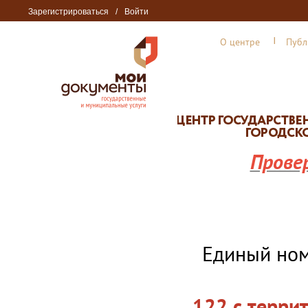
Зарегистрироваться
/
Войти
О центре
Публ
Прове
Единый но
122 с терри