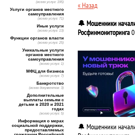
(всего услуг: 195)
« Назад
Услуги органов местного
самоуправления
(всего услуг: 71)
🔔 Мошенники начали
Иные услуги
Росфинмониторинга
0
(всего услуг: 13)
Функции органов власти
(всего услуг: 25)
Уникальные услуги
органов местного
самоуправления
(всего услуг: 1)
МФЦ для бизнеса
(всего услуг: 7)
Банкротство
(всего документов: 3)
Дополнительные
выплаты семьям с
детьми в 2020 и 2021
годах
(всего услуг: 5)
Информация о мерах
🔔 Мошенники начали
социальной поддержки,
предоставляемых
гражданам Российской