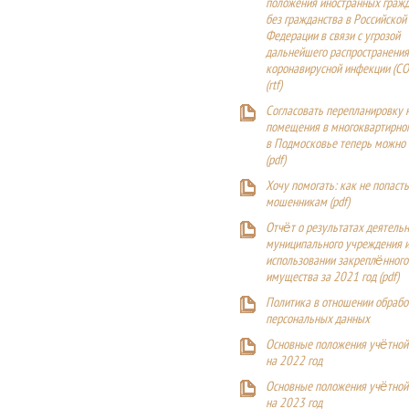
положения иностранных гражд
без гражданства в Российской
Федерации в связи с угрозой
дальнейшего распространения
коронавирусной инфекции (CO
(
rtf
)
Согласовать перепланировку 
помещения в многоквартирн
в Подмосковье теперь можно
(
pdf
)
Хочу помогать: как не попаст
мошенникам (pdf)
Отчёт о результатах деятельн
муниципального учреждения и
использовании закреплённого
имущества за 2021 год (pdf)
Политика в отношении обрабо
персональных данных
Основные положения учётной
на 2022 год
Основные положения учётной
на 2023 год