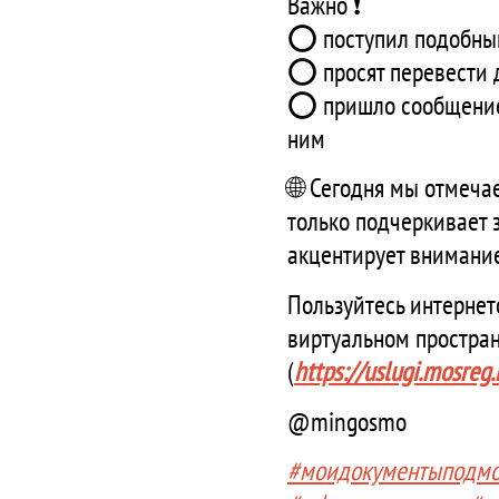
Важно ❗️
⭕ поступил подобный
⭕ просят перевести д
⭕ пришло сообщение 
ним
🌐 Сегодня мы отмеча
только подчеркивает 
акцентирует внимани
Пользуйтесь интернет
виртуальном простран
(
https://uslugi.mosreg.
@mingosmo
#моидокументыподмо