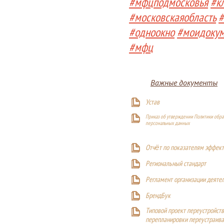
#мфцподмосковья
#к
#московскаяобласть
#
#одноокно
#моидоку
#мфц
Важные документы
Устав
Приказ об утверждении Политики обра
персональных данных
Отчёт по показателям эффект
Р
егиональный стандарт
Регламент организации деяте
БрендБук
Типовой проект переустройства
перепланировки переустраива