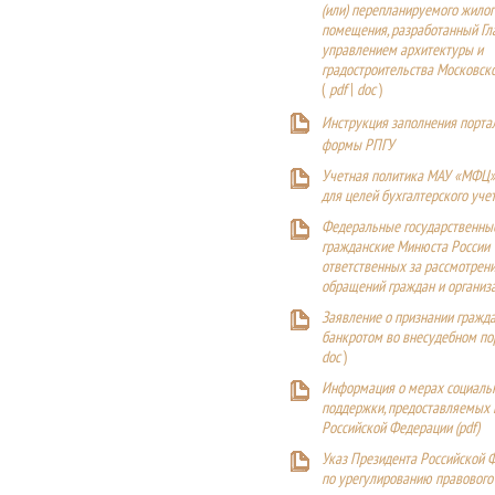
(или) перепланируемого жилог
помещения, разработанный Г
управлением архитектуры и
градостроительства Московск
(
pdf
|
doc
)
Инструкция заполнения порта
формы РПГУ
Учетная политика МАУ «МФЦ»
для целей бухгалтерского уче
Федеральные государственны
гражданские Минюста России
ответственных за рассмотрен
обращений граждан и организ
Заявление о признании гражд
банкротом во внесудебном п
doc
)
Информация о мерах социаль
поддержки, предоставляемых
Российской Федерации (
pdf
)
Указ Президента Российской 
по урегулированию правового